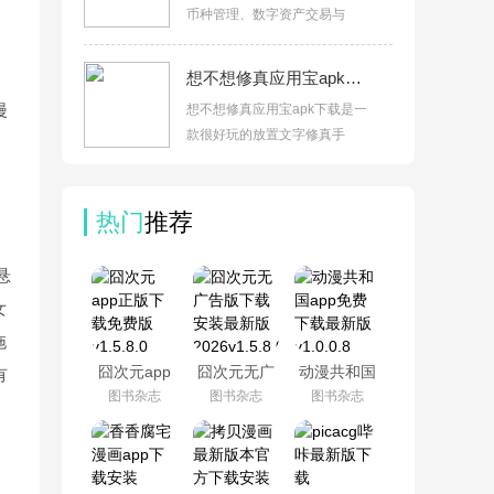
币种管理、数字资产交易与
想不想修真应用宝apk下载v5.9.4
漫
想不想修真应用宝apk下载是一
款很好玩的放置文字修真手
热门
推荐
悬
女
拖
囧次元app
囧次元无广
动漫共和国
有
正版下载免
告版下载安
app免费下
图书杂志
图书杂志
图书杂志
费版
装最新版
载最新版
v1.5.8.0
2026v1.5.8.0
v1.0.0.8