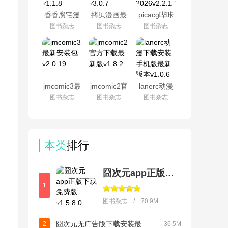
香香腐宅漫
拷贝漫画最
picacg哔咔
画app下载
新版本官方
最新版下载
图书杂志
图书杂志
图书杂志
安装v1.1.8
下载安装
2026v2.2.1.3.3.5
v3.0.7
jmcomic3最
jmcomic2官
lanerc动漫
新安装包
方下载最新
下载安装手
图书杂志
图书杂志
图书杂志
v2.0.19
版v1.8.2
机版最新版
本v1.0.6
本类
排行
囧次元app正版下载免费版
1
图书杂志 / 70.9M
囧次元无广告版下载安装最新版2026v1.5.8.0
2
36.5M