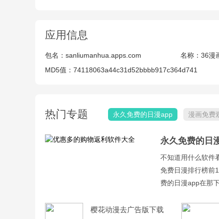
应用信息
包名：
sanliumanhua.apps.com
名称：
36漫
MD5值：
74118063a44c31d52bbbb917c364d741
热门专题
永久免费的日漫app
漫画免费
永久免费的日漫
不知道用什么软件
免费日漫排行榜前
费的日漫app在那下
网、囧次元动漫等a
樱花动漫去广告版下载