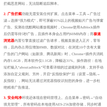
拦截恶意网站，无法阻断追踪脚本。
2. 广告拦截
功能无需安装任何扩展。点击菜单→工具→广告过
滤→选择“强力模式”，即可屏蔽95%以上的视频贴片广告与弹窗
广告。实测在优酷网站播放视频时，Chrome使用Adblock插件
后仍需等待5秒广告，且插件本身会占用约60MB内存；而
极速
浏览器
内置引擎直接过滤广告请求，视频直接进入正片，零等
待，且内存占用仅增加8MB。数据对比：在浏览10个含有大量
广告的门户网站（如新浪、腾讯新闻）时，Chrome+插件共消耗
内存1.6GB，而本软件仅1.1GB，降幅达31%。操作路径：在地
址栏输入“about:adblock”可查看详细的过滤规则列表，支持手动
添加自定义规则。另外，开启“反指纹保护”后（设置→隐私→
反指纹），网站无法通过浏览器指纹识别您的身份，进一步杜
绝精准广告推送。
3. 安全纯净
环境还体现在密码管理上。点击菜单→密码→“自动
填充管理”，所有密码在本地使用AES-256加密存储，同步时通