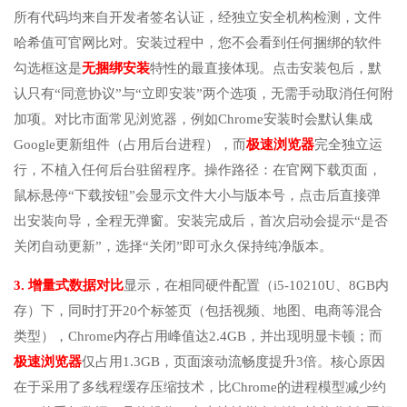
所有代码均来自开发者签名认证，经独立安全机构检测，文件
哈希值可官网比对。安装过程中，您不会看到任何捆绑的软件
勾选框这是
无捆绑安装
特性的最直接体现。点击安装包后，默
认只有“同意协议”与“立即安装”两个选项，无需手动取消任何附
加项。对比市面常见浏览器，例如Chrome安装时会默认集成
Google更新组件（占用后台进程），而
极速浏览器
完全独立运
行，不植入任何后台驻留程序。操作路径：在官网下载页面，
鼠标悬停“下载按钮”会显示文件大小与版本号，点击后直接弹
出安装向导，全程无弹窗。安装完成后，首次启动会提示“是否
关闭自动更新”，选择“关闭”即可永久保持纯净版本。
3. 增量式数据对比
显示，在相同硬件配置（i5-10210U、8GB内
存）下，同时打开20个标签页（包括视频、地图、电商等混合
类型），Chrome内存占用峰值达2.4GB，并出现明显卡顿；而
极速浏览器
仅占用1.3GB，页面滚动流畅度提升3倍。核心原因
在于采用了多线程缓存压缩技术，比Chrome的进程模型减少约