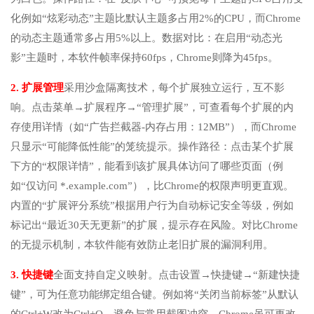
化例如“炫彩动态”主题比默认主题多占用2%的CPU，而Chrome
的动态主题通常多占用5%以上。数据对比：在启用“动态光
影”主题时，本软件帧率保持60fps，Chrome则降为45fps。
2. 扩展管理
采用沙盒隔离技术，每个扩展独立运行，互不影
响。点击菜单→扩展程序→“管理扩展”，可查看每个扩展的内
存使用详情（如“广告拦截器-内存占用：12MB”），而Chrome
只显示“可能降低性能”的笼统提示。操作路径：点击某个扩展
下方的“权限详情”，能看到该扩展具体访问了哪些页面（例
如“仅访问 *.example.com”），比Chrome的权限声明更直观。
内置的“扩展评分系统”根据用户行为自动标记安全等级，例如
标记出“最近30天无更新”的扩展，提示存在风险。对比Chrome
的无提示机制，本软件能有效防止老旧扩展的漏洞利用。
3. 快捷键
全面支持自定义映射。点击设置→快捷键→“新建快捷
键”，可为任意功能绑定组合键。例如将“关闭当前标签”从默认