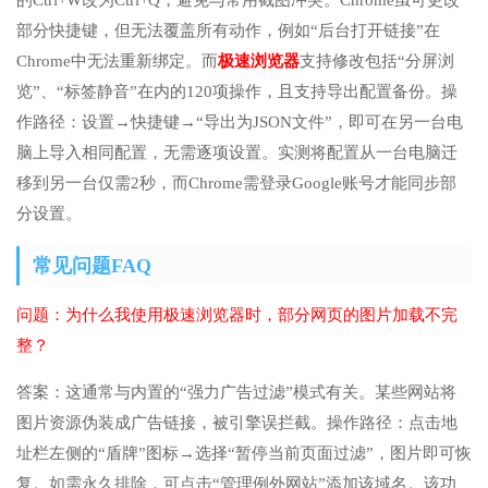
的Ctrl+W改为Ctrl+Q，避免与常用截图冲突。Chrome虽可更改
部分快捷键，但无法覆盖所有动作，例如“后台打开链接”在
Chrome中无法重新绑定。而
极速浏览器
支持修改包括“分屏浏
览”、“标签静音”在内的120项操作，且支持导出配置备份。操
作路径：设置→快捷键→“导出为JSON文件”，即可在另一台电
脑上导入相同配置，无需逐项设置。实测将配置从一台电脑迁
移到另一台仅需2秒，而Chrome需登录Google账号才能同步部
分设置。
常见问题FAQ
问题：为什么我使用极速浏览器时，部分网页的图片加载不完
整？
答案：这通常与内置的“强力广告过滤”模式有关。某些网站将
图片资源伪装成广告链接，被引擎误拦截。操作路径：点击地
址栏左侧的“盾牌”图标→选择“暂停当前页面过滤”，图片即可恢
复。如需永久排除，可点击“管理例外网站”添加该域名。该功