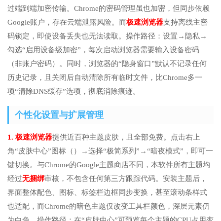
过端到端加密传输。Chrome的密码管理虽也加密，但同步依赖
Google账户，存在云端泄露风险。而
极速浏览器
支持离线主密
码锁定，即使设备丢失也无法读取。操作路径：设置→隐私→
勾选“启用设备级加密”，每次启动浏览器需要输入设备密码
（非账户密码）。同时，浏览器的“隐身窗口”默认不记录任何
历史记录，且关闭后自动清除所有临时文件，比Chrome多一
项“清除DNS缓存”选项，彻底消除痕迹。
个性化设置与扩展管理
1. 极速浏览器
提供近百种主题皮肤，且全部免费。点击右上
角“皮肤中心”图标（）→选择“极简系列”→“暗夜模式”，即可一
键切换。与Chrome的Google主题商店不同，本软件所有主题均
经过
无捆绑
审核，不包含任何第三方跟踪代码。安装主题后，
界面整体配色、图标、标签栏边框同步变换，甚至滚动条样式
也适配，而Chrome的暗色主题仅改变工具栏颜色，深层元素仍
为白色。操作路径：在“皮肤中心”可预览每个主题的CPU占用变