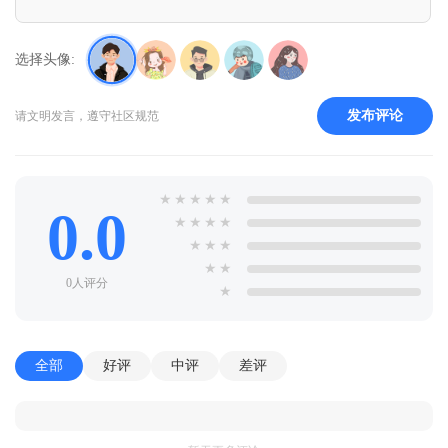
选择头像:
发布评论
请文明发言，遵守社区规范
★
★
★
★
★
0.0
★
★
★
★
★
★
★
★
★
0人评分
★
全部
好评
中评
差评