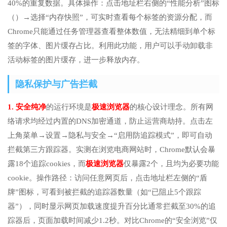
40%的重复数据。具体操作：点击地址栏右侧的“性能分析”图标
（）→选择“内存快照”，可实时查看每个标签的资源分配，而
Chrome只能通过任务管理器查看整体数值，无法精细到单个标
签的字体、图片缓存占比。利用此功能，用户可以手动卸载非
活动标签的图片缓存，进一步释放内存。
隐私保护与广告拦截
1. 安全纯净
的运行环境是
极速浏览器
的核心设计理念。所有网
络请求均经过内置的DNS加密通道，防止运营商劫持。点击左
上角菜单→设置→隐私与安全→“启用防追踪模式”，即可自动
拦截第三方跟踪器。实测在浏览电商网站时，Chrome默认会暴
露18个追踪cookies，而
极速浏览器
仅暴露2个，且均为必要功能
cookie。操作路径：访问任意网页后，点击地址栏左侧的“盾
牌”图标，可看到被拦截的追踪器数量（如“已阻止5个跟踪
器”），同时显示网页加载速度提升百分比通常拦截至30%的追
踪器后，页面加载时间减少1.2秒。对比Chrome的“安全浏览”仅