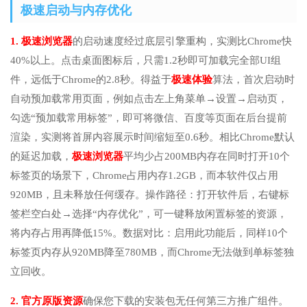
极速启动与内存优化
1. 极速浏览器
的启动速度经过底层引擎重构，实测比Chrome快
40%以上。点击桌面图标后，只需1.2秒即可加载完全部UI组
件，远低于Chrome的2.8秒。得益于
极速体验
算法，首次启动时
自动预加载常用页面，例如点击左上角菜单→设置→启动页，
勾选“预加载常用标签”，即可将微信、百度等页面在后台提前
渲染，实测将首屏内容展示时间缩短至0.6秒。相比Chrome默认
的延迟加载，
极速浏览器
平均少占200MB内存在同时打开10个
标签页的场景下，Chrome占用内存1.2GB，而本软件仅占用
920MB，且未释放任何缓存。操作路径：打开软件后，右键标
签栏空白处→选择“内存优化”，可一键释放闲置标签的资源，
将内存占用再降低15%。数据对比：启用此功能后，同样10个
标签页内存从920MB降至780MB，而Chrome无法做到单标签独
立回收。
2. 官方原版资源
确保您下载的安装包无任何第三方推广组件。