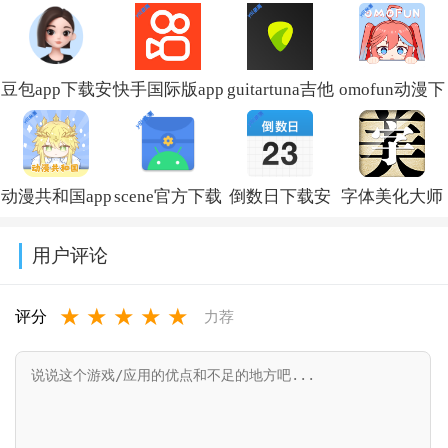
方版
(omofun)v1.1.73
豆包app下载安
快手国际版app
guitartuna吉他
omofun动漫下
装新版本
免费下载安装
调音器下载免
载最新版
v14.5.0
(Kwai)v13.6.40.545802
费版v7.97.0
v1.1.73
动漫共和国app
scene官方下载
倒数日下载安
字体美化大师
免费下载最新
最新版v9.4.9
卓版v3.6.61
回归版v8.14.3
用户评论
版v1.0.0.8
★
★
★
★
★
评分
力荐