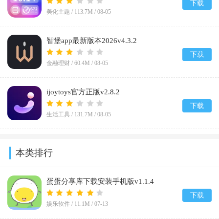
下载
美化主题 /
113.7M
/
08-05
智堡app最新版本2026v4.3.2
下载
金融理财 /
60.4M
/
08-05
ijoytoys官方正版v2.8.2
下载
生活工具 /
131.7M
/
08-05
本类排行
蛋蛋分享库下载安装手机版v1.1.4
下载
娱乐软件 /
11.1M
/
07-13