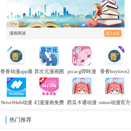
漫画阅读
进入专区
香香动漫app最
异次元漫画图
picacg哔咔漫
香香boylove2
新版本v1.2.1
源最新版下载
画仲夏版
漫画官方版下
安装v2.4.3
v2.6.55
载v1.2.1安卓版
NovelHub动漫
幻漫漫画免费
西瓜卡通动漫
omoo动漫官方
app最新版
版v3.1.1
app安卓官方正
下载
热门推荐
2026v1.0.0官
版
(OmoFun)v1.1.