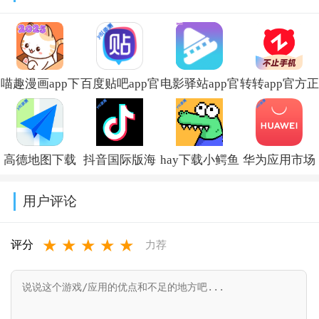
装v3.9.4.9
2026v1.12.4
v2.3.13
喵趣漫画app下
百度贴吧app官
电影驿站app官
转转app官方正
载小说免费安
方下载
方最新版本免
版下载2026最
装v5.0.0
v22.5.1.0
费下载v2.0.0
新版本v12.6.0
高德地图下载
抖音国际版海
hay下载小鳄鱼
华为应用市场
导航2026最新
外版下载
中文版v8.53.0
正版下载软件
用户评论
版安装
(TikTok)v44.7.15
商店
★
★
★
★
★
v16.13.0.2011
appv16.2.1.300
评分
力荐