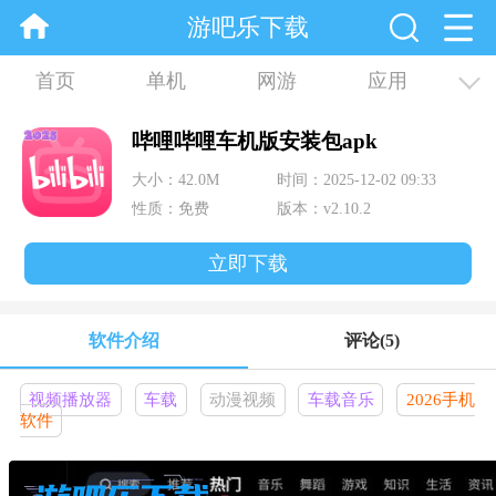
游吧乐下载
首页
单机
网游
应用
资讯
合集
哔哩哔哩车机版安装包apk
大小：42.0M
时间：2025-12-02 09:33
性质：免费
版本：v2.10.2
立即下载
软件介绍
评论
(5)
视频播放器
车载
动漫视频
车载音乐
2026手机
软件