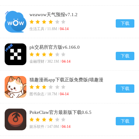
weawow天气预报v7.1.2
下载
生活工具 /
11.8M
/
04-14
pk交易所官方版v6.166.0
下载
金融理财 /
382.1M
/
04-14
猫趣漫画app下载正版免费版(喵趣漫
画)v5.0.0
下载
图书杂志 /
18.7M
/
04-14
PokeClaw官方最新版下载0.6.5
下载
娱乐软件 /
147.0M
/
04-14