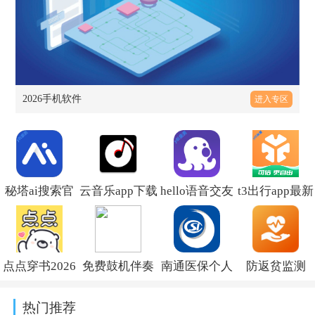
2026手机软件
进入专区
秘塔ai搜索官
云音乐app下载
hello语音交友
t3出行app最新
方下载v2.7.0
最新版v2.5.3
软件v7.98.0
版本v4.5.1
点点穿书2026
免费鼓机伴奏
南通医保个人
防返贫监测
最新版下载安
软件下载v9.6.8
缴费查询
2026官方版
热门推荐