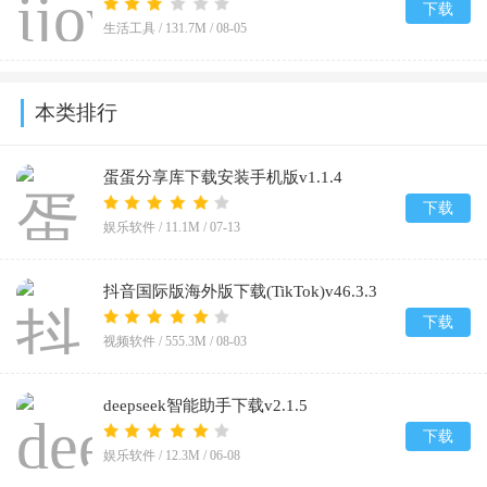
下载
生活工具 /
131.7M
/
08-05
本类排行
蛋蛋分享库下载安装手机版v1.1.4
下载
娱乐软件 /
11.1M
/
07-13
抖音国际版海外版下载(TikTok)v46.3.3
下载
视频软件 /
555.3M
/
08-03
deepseek智能助手下载v2.1.5
下载
娱乐软件 /
12.3M
/
06-08