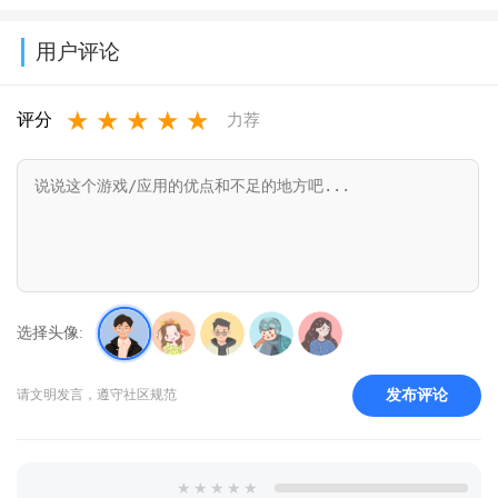
免费下载最新
最新版v9.4.9
卓版v3.6.61
回归版v8.14.3
用户评论
版v1.0.0.8
★
★
★
★
★
评分
力荐
选择头像:
发布评论
请文明发言，遵守社区规范
★
★
★
★
★