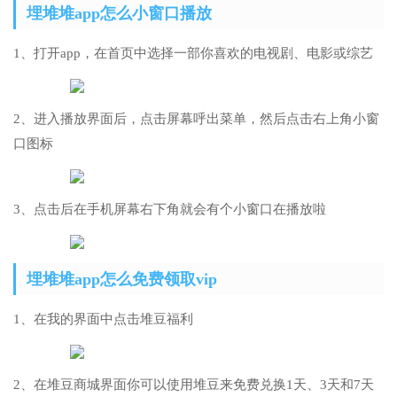
埋堆堆app怎么小窗口播放
1、打开app，在首页中选择一部你喜欢的电视剧、电影或综艺
2、进入播放界面后，点击屏幕呼出菜单，然后点击右上角小窗
口图标
3、点击后在手机屏幕右下角就会有个小窗口在播放啦
埋堆堆app怎么免费领取vip
1、在我的界面中点击堆豆福利
2、在堆豆商城界面你可以使用堆豆来免费兑换1天、3天和7天