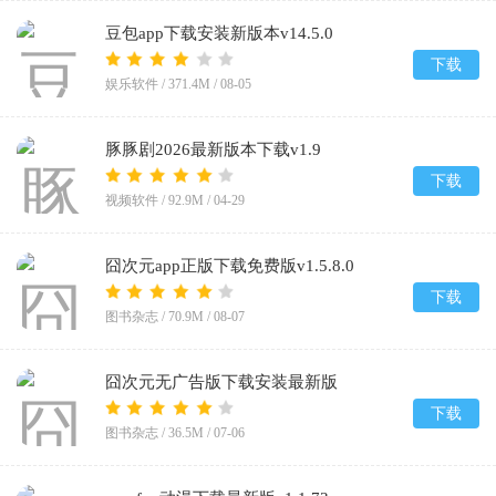
豆包app下载安装新版本v14.5.0
下载
娱乐软件 /
371.4M
/
08-05
豚豚剧2026最新版本下载v1.9
下载
视频软件 /
92.9M
/
04-29
囧次元app正版下载免费版v1.5.8.0
下载
图书杂志 /
70.9M
/
08-07
囧次元无广告版下载安装最新版
2026v1.5.8.0
下载
图书杂志 /
36.5M
/
07-06