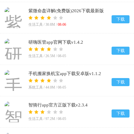
紫微命盘详解(免费版)2026下载最新版
v1.1
下载
生活工具 /
30.8M
/
08-06
研嗨医管app官网下载v1.4.2
下载
生活工具 /
26.5M
/
08-05
手机搬家换机宝app下载安卓版v1.1.2
下载
系统工具 /
44.0M
/
08-05
智骑行app官方正版下载v2.3.4
下载
生活工具 /
97.2M
/
08-05