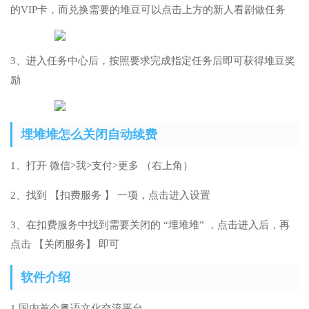
的VIP卡，而兑换需要的堆豆可以点击上方的新人看剧做任务
3、进入任务中心后，按照要求完成指定任务后即可获得堆豆奖
励
埋堆堆怎么关闭自动续费
1、打开 微信>我>支付>更多 （右上角）
2、找到 【扣费服务 】 一项，点击进入设置
3、在扣费服务中找到需要关闭的 “埋堆堆” ，点击进入后，再
点击 【关闭服务】 即可
软件介绍
1.国内首个粤语文化交流平台