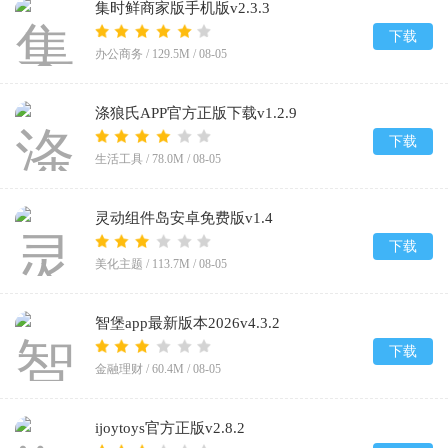
集时鲜商家版手机版v2.3.3
下载
办公商务 /
129.5M
/
08-05
涤狼氏APP官方正版下载v1.2.9
下载
生活工具 /
78.0M
/
08-05
灵动组件岛安卓免费版v1.4
下载
美化主题 /
113.7M
/
08-05
智堡app最新版本2026v4.3.2
下载
金融理财 /
60.4M
/
08-05
ijoytoys官方正版v2.8.2