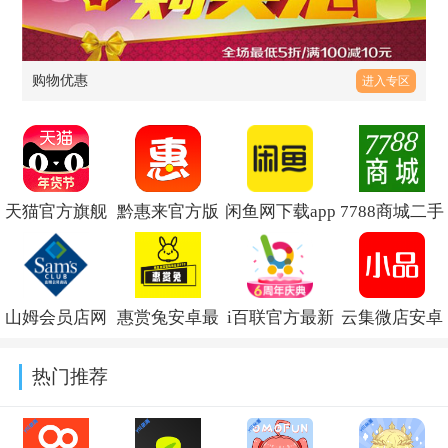
购物优惠
进入专区
天猫官方旗舰
黔惠来官方版
闲鱼网下载app
7788商城二手
店app下载安装
v7.1.37
官方下载
旧货交易平台
最新版
v7.27.60
v1.8.3
山姆会员店网
惠赏兔安卓最
i百联官方最新
云集微店安卓
v15.86.0
上超市app下载
新版1.1.1
版v9.17.0
版v4.21.07311
热门推荐
v5.0.150