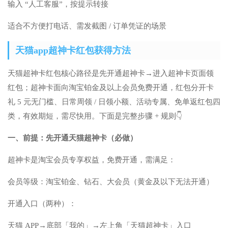
输入 “人工客服”，按提示转接
适合不方便打电话、需发截图 / 订单凭证的场景
天猫app超神卡红包获得方法
天猫超神卡红包核心路径是先开通超神卡→进入超神卡页面领
红包；超神卡面向淘宝铂金及以上会员免费开通，红包分开卡
礼 5 元无门槛、日常周领 / 日领小额、活动专属、免单返红包四
类，有效期短，需尽快用。下面是完整步骤 + 规则👇
一、前提：先开通天猫超神卡（必做）
超神卡是淘宝会员专享权益，免费开通，需满足：
会员等级：淘宝铂金、钻石、大会员（黄金及以下无法开通）
开通入口（两种）：
天猫 APP→底部「我的」→左上角「天猫超神卡」入口