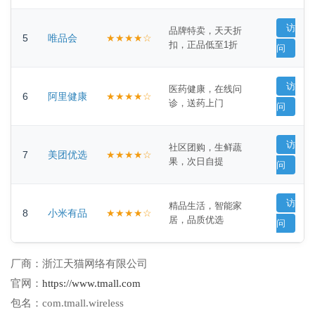
访
品牌特卖，天天折
5
唯品会
★★★★☆
扣，正品低至1折
问
访
医药健康，在线问
6
阿里健康
★★★★☆
诊，送药上门
问
访
社区团购，生鲜蔬
7
美团优选
★★★★☆
果，次日自提
问
访
精品生活，智能家
8
小米有品
★★★★☆
居，品质优选
问
厂商：
浙江天猫网络有限公司
官网：
https://www.tmall.com
包名：
com.tmall.wireless