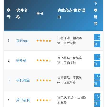
下
序
软件名
功能亮点/推荐理
载
评分
号
称
由
链
接
访
正品保障，物流极
1
京东app
★★★★★
速，售后无忧
问
访
百亿补贴，价格实
2
拼多多
★★★★☆
惠，团购省钱
问
访
海量商品，直播购
3
手机淘宝
★★★★★
物，优惠券多
问
访
家电3C专场，以旧换
4
苏宁易购
★★★★☆
新服务
问