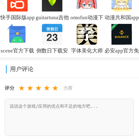
快手国际版app
guitartuna吉他
omofun动漫下
动漫共和国app
免费下载安装
调音器下载免
载最新版
免费下载最新
(Kwai)v13.6.40.545802
费版v7.97.0
v1.1.73
版v1.0.0.8
scene官方下载
倒数日下载安
字体美化大师
必安app官方免
最新版v9.4.9
卓版v3.6.61
回归版v8.14.3
费下载安装
用户评论
2026年最新版
★
★
★
★
★
v3.18.4
评分
力荐