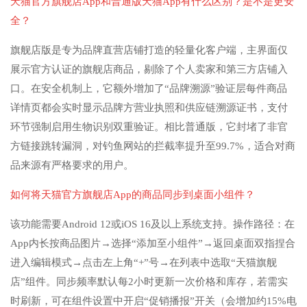
天猫官方旗舰店App和普通版天猫App有什么区别？是不是更安
全？
旗舰店版是专为品牌直营店铺打造的轻量化客户端，主界面仅
展示官方认证的旗舰店商品，剔除了个人卖家和第三方店铺入
口。在安全机制上，它额外增加了“品牌溯源”验证层每件商品
详情页都会实时显示品牌方营业执照和供应链溯源证书，支付
环节强制启用生物识别双重验证。相比普通版，它封堵了非官
方链接跳转漏洞，对钓鱼网站的拦截率提升至99.7%，适合对商
品来源有严格要求的用户。
如何将天猫官方旗舰店App的商品同步到桌面小组件？
该功能需要Android 12或iOS 16及以上系统支持。操作路径：在
App内长按商品图片→选择“添加至小组件”→返回桌面双指捏合
进入编辑模式→点击左上角“+”号→在列表中选取“天猫旗舰
店”组件。同步频率默认每2小时更新一次价格和库存，若需实
时刷新，可在组件设置中开启“促销播报”开关（会增加约15%电