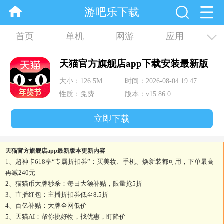
游吧乐下载
首页
单机
网游
应用
资讯
合集
天猫官方旗舰店app下载安装最新版
大小：126.5M
时间：2026-08-04 19:47
性质：免费
版本：v15.86.0
立即下载
天猫官方旗舰店app最新版本更新内容
1、超神卡618享“专属折扣券”：买美妆、手机、焕新装都可用，下单最高
再减240元
2、猫猫币大牌秒杀：每日大额补贴，限量抢5折
3、直播红包：主播折扣券低至8.5折
4、百亿补贴：大牌全网低价
5、天猫AI：帮你挑好物，找优惠，盯降价