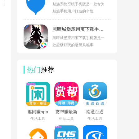
魅族系统壁纸手机版是一款专为
魅族手机用户打造的个性
黑暗城堡应用宝下载手机版v1.0.131
，
黑暗城堡应用宝下载手机版是一
款超级好玩的暗黑风地牢
热门
推荐
趣闲赚app
赏帮赚最新
南通百通
官方版下载
版下载v4.09
app免费下
生活工具
生活工具
生活工具
安装v2.3.0
载v5.2.0