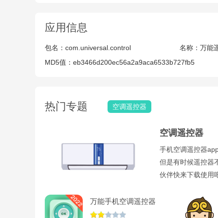
应用信息
包名：
com.universal.control
名称：
万能
MD5值：
eb3466d200ec56a2a9aca6533b727fb5
热门专题
空调遥控器
空调遥控器
手机空调遥控器ap
但是有时候遥控器
伙伴快来下载使用
2、可以看到软件
你家空调品牌名称
万能手机空调遥控器
v1.1.8