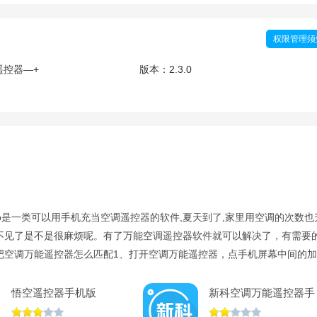
权限管理须
遥控器—+
版本：
2.3.0
p是一类可以用手机充当空调遥控器的软件,夏天到了,家里用空调的次数也
不见了是不是很麻烦呢。有了万能空调遥控器软件就可以解决了，有需要
吧空调万能遥控器怎么匹配1、打开空调万能遥控器，点手机屏幕中间的
支持空调、电视盒子和风扇，选着空调 3、接下来会列出许多空调的品牌，
4、这样就把遥控器添加到设备里了，可以直接
悟空遥控器手机版
新科空调万能遥控器手
v3.9.8.420
机版本v1.5最新版