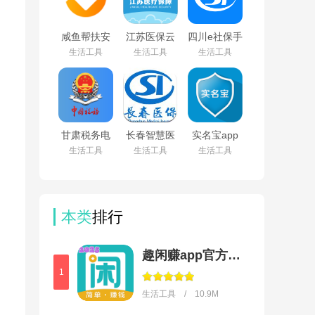
咸鱼帮扶安
江苏医保云
四川e社保手
卓版v1.0.32
app下载安
机app下载
生活工具
生活工具
生活工具
最新版
装手机版
v2.5.4
v3.3.5
甘肃税务电
长春智慧医
实名宝app
子税务app
保安卓版
下载最新版
生活工具
生活工具
生活工具
下载最新版
v1.0.8
本v2.4.0
v2.41.0
本类
排行
趣闲赚app官方版下载安装
1
生活工具 / 10.9M