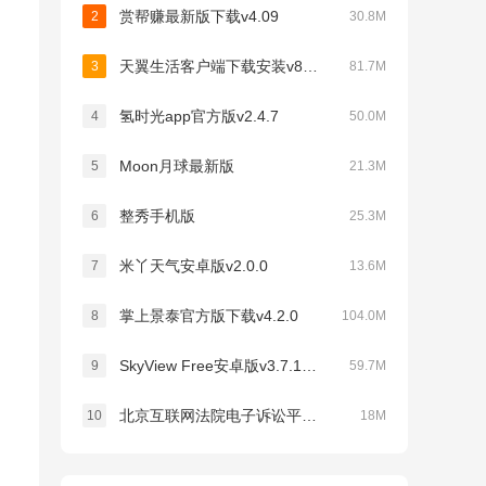
赏帮赚最新版下载v4.09
2
30.8M
天翼生活客户端下载安装v8.4.1
3
81.7M
氢时光app官方版v2.4.7
4
50.0M
Moon月球最新版
5
21.3M
整秀手机版
6
25.3M
米丫天气安卓版v2.0.0
7
13.6M
掌上景泰官方版下载v4.2.0
8
104.0M
SkyView Free安卓版v3.7.1最新版
9
59.7M
北京互联网法院电子诉讼平台v1.2.3官方版
10
18M