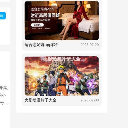
知
适合恋足癖app软件
2026-07-29
升高,
的小
火影动漫片子大全
2026-07-30
加号
选着