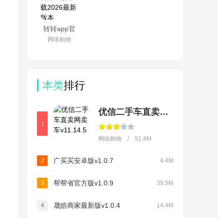
转转app官
方正版下载
网络购物
2026最新版
本v12.13.0
本类
排行
优信二手车直卖网卖车
1
网络购物 / 51.4M
广买买安卓版v1.0.7
2
4.4M
帮帮省官方版v1.0.9
3
39.5M
晟皓商家最新版v1.0.4
4
14.4M