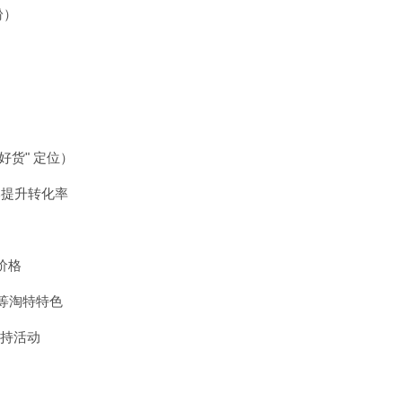
纷）
货" 定位）
邮提升转化率
价格
 等淘特特色
扶持活动