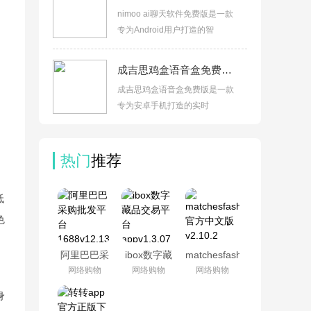
nimoo ai聊天软件免费版是一款
专为Android用户打造的智
成吉思鸡盒语音盒免费版v1.2手机版
成吉思鸡盒语音盒免费版是一款
专为安卓手机打造的实时
热门
推荐
低
色
阿里巴巴采
ibox数字藏
matchesfashion
购批发平台
品交易平台
官方中文版
网络购物
网络购物
网络购物
1688v12.13.0.0
appv1.3.07
v2.10.2
身