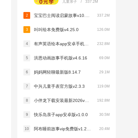
儿童亲子 / 337.2M
宝宝巴士阅读启蒙故事v10.90.50.30
2
337.2M
叫叫绘本免费版v4.25.0
3
126.0M
有声英语绘本app安卓手机版v2.6.20
4
232.8M
洪恩动画故事手机版v4.6.16
5
69.0M
妈妈网轻聊最新版8.14.7
6
29.1M
中兴儿童手表官方版v2.3.3
7
119.0M
小伴龙下载安装最新2026v10.5.1
8
192.8M
快乐岛亲子app安卓版v1.0.0
9
30.5M
阿布睡前故事vip免费版v1.2.6.4
10
20.4M