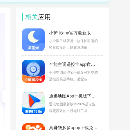
相关
应用
小护眼app官方最新版下载v26.07.02
小护眼手机版是一款保护眼睛的
轻量级应用，能在系统低
全能空调遥控宝app官方版下载v1.0.1
全能空调遥控宝手机版可将空调
遥控器装进手机。适配各
通迅地图App手机版下载v1.2.3
通讯地图最新版本2026是专业
稳定高效的出行导航工具，
真赚钱多多appp下载免费版v1.0.3