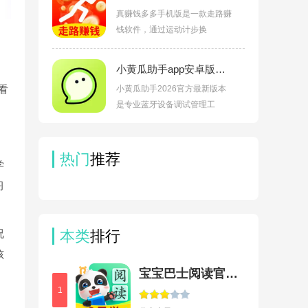
真赚钱多多手机版是一款走路赚
钱软件，通过运动计步换
小黄瓜助手app安卓版下载v1.0.1
看
小黄瓜助手2026官方最新版本
是专业蓝牙设备调试管理工
热门
推荐
学
习
况
本类
排行
孩
宝宝巴士阅读官方版
1