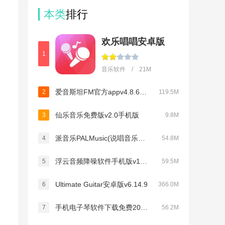
本类
排行
欢乐唱唱安卓版
1
音乐软件 / 21M
爱音斯坦FM官方appv4.8.6安卓版
2
119.5M
仙乐音乐免费版v2.0手机版
3
9.8M
派音乐PALMusic(说唱音乐社区)v1.0.0
4
54.8M
浮云音频降噪软件手机版v1.3.7
5
59.5M
Ultimate Guitar安卓版v6.14.9
6
366.0M
手机电子琴软件下载免费2026v1.3.0
7
56.2M