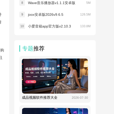
Wave音乐播放器v1.1.1安卓版
8
5M
持
joox安卓版2026v9.6.5
9
126.5M
请
小爱音箱app官方版v2.10.3
10
133.8M
专题
推荐
要购
且
成品视频软件推荐大全
2026-07-30