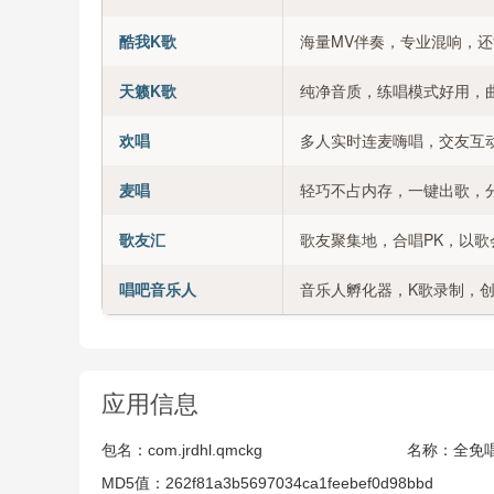
酷我K歌
海量MV伴奏，专业混响，
天籁K歌
纯净音质，练唱模式好用，
欢唱
多人实时连麦嗨唱，交友互
麦唱
轻巧不占内存，一键出歌，
歌友汇
歌友聚集地，合唱PK，以歌
唱吧音乐人
音乐人孵化器，K歌录制，
应用信息
包名：
com.jrdhl.qmckg
名称：
全免
MD5值：
262f81a3b5697034ca1feebef0d98bbd