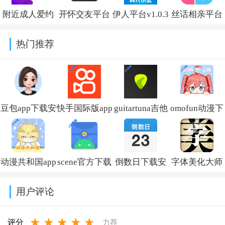
v1.0.35
附近成人爱约
开怀交友平台
伊人平台v1.0.3
丝话相亲平台
会交友平台官
官方版v2.4.1
官方版
热门推荐
方版v7.6.5
v8.5.921
豆包app下载安
快手国际版app
guitartuna吉他
omofun动漫下
装新版本
免费下载安装
调音器下载免
载最新版
v14.5.0
(Kwai)v13.6.40.545802
费版v7.97.0
v1.1.73
动漫共和国app
scene官方下载
倒数日下载安
字体美化大师
免费下载最新
最新版v9.4.9
卓版v3.6.61
回归版v8.14.3
用户评论
版v1.0.0.8
★
★
★
★
★
评分
力荐