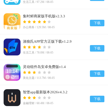
生活工具 /
97.2M
/
08-05
集时鲜商家版手机版v2.3.3
下载
办公商务 /
129.5M
/
08-05
涤狼氏APP官方正版下载v1.2.9
下载
生活工具 /
78.0M
/
08-05
灵动组件岛安卓免费版v1.4
下载
美化主题 /
113.7M
/
08-05
智堡app最新版本2026v4.3.2
下载
金融理财 /
60.4M
/
08-05