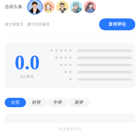
选择头像:
发布评论
请文明发言，遵守社区规范
★
★
★
★
★
0.0
★
★
★
★
★
★
★
★
★
0人评分
★
全部
好评
中评
差评
暂无更多评论