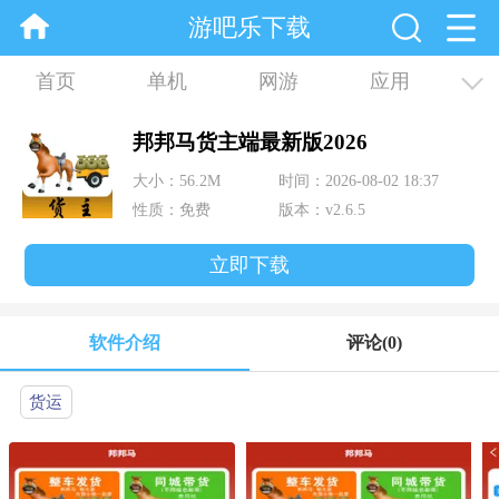
游吧乐下载
首页
单机
网游
应用
资讯
合集
邦邦马货主端最新版2026
大小：56.2M
时间：2026-08-02 18:37
性质：免费
版本：v2.6.5
立即下载
软件介绍
评论
(0)
货运