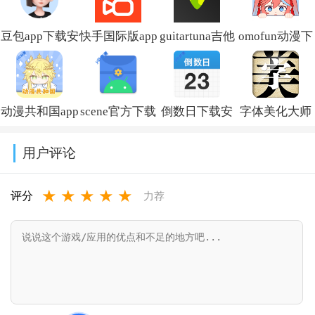
豆包app下载安
快手国际版app
guitartuna吉他
omofun动漫下
装新版本
免费下载安装
调音器下载免
载最新版
v14.5.0
(Kwai)v13.6.40.545802
费版v7.97.0
v1.1.73
动漫共和国app
scene官方下载
倒数日下载安
字体美化大师
免费下载最新
最新版v9.4.9
卓版v3.6.61
回归版v8.14.3
用户评论
版v1.0.0.8
★
★
★
★
★
评分
力荐