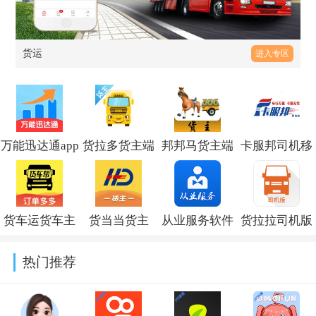
货运
进入专区
万能迅达通app
货拉多货主端
邦邦马货主端
卡服邦司机移
官方下载v2.0.1
app2026官方
最新版
动端app安卓版
最新版本
2026v2.6.5
下载v2.0.47
货车运货车主
货当当货主
从业服务软件
货拉拉司机版
v4.0.50
官方手机版下
app2026官方
下载安装(从业
app最新版
热门推荐
载v1.0.4
最新版本v2.2.9
自助)v1.1.17
v6.8.72