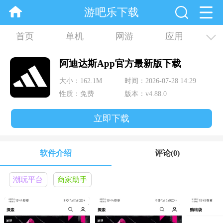
游吧乐下载
首页
单机
网游
应用
资讯
合集
阿迪达斯App官方最新版下载
大小：162.1M
时间：2026-07-28 14:29
性质：免费
版本：v4.88.0
立即下载
软件介绍
评论
(0)
潮玩平台
商家助手