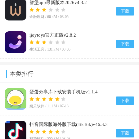
智堡app最新版本2026v4.3.2
下载
金融理财 /
60.4M
/
08-05
ijoytoys官方正版v2.8.2
下载
生活工具 /
131.7M
/
08-05
本类排行
蛋蛋分享库下载安装手机版v1.1.4
下载
娱乐软件 /
11.1M
/
07-13
抖音国际版海外版下载(TikTok)v46.3.3
下载
视频软件 /
555.3M
/
08-03