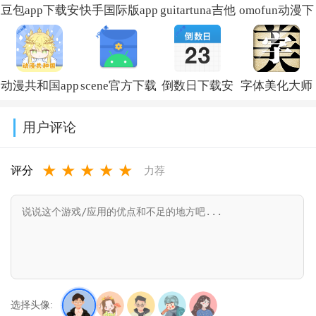
豆包app下载安
快手国际版app
guitartuna吉他
omofun动漫下
装新版本
免费下载安装
调音器下载免
载最新版
v14.5.0
(Kwai)v13.6.40.545802
费版v7.97.0
v1.1.73
动漫共和国app
scene官方下载
倒数日下载安
字体美化大师
免费下载最新
最新版v9.4.9
卓版v3.6.61
回归版v8.14.3
用户评论
版v1.0.0.8
★
★
★
★
★
评分
力荐
选择头像: