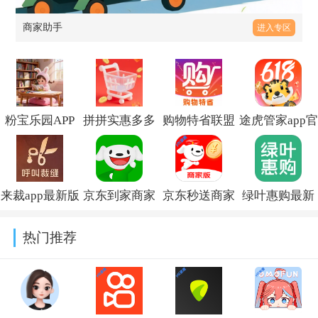
商家助手
进入专区
粉宝乐园APP
拼拼实惠多多
购物特省联盟
途虎管家app官
官方下载v1.0.0
官方版下载
下载官方版
方正版安装下
v1.0.0
v1.0.0
载v7.71.0
来裁app最新版
京东到家商家
京东秒送商家
绿叶惠购最新
本2026v1.0.5
版app最新版
版下载安装
版本下载v3.2.8
热门推荐
v9.61.0
v9.61.0