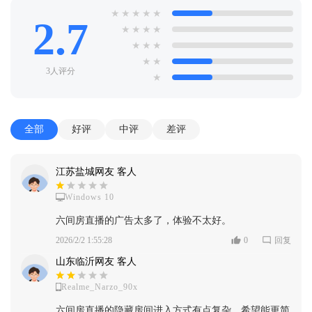
★
★
★
★
★
2.7
★
★
★
★
★
★
★
★
★
3人评分
★
全部
好评
中评
差评
江苏盐城网友 客人
Windows 10
六间房直播的广告太多了，体验不太好。
2026/2/2 1:55:28
0
回复
山东临沂网友 客人
Realme_Narzo_90x
六间房直播的隐藏房间进入方式有点复杂，希望能更简