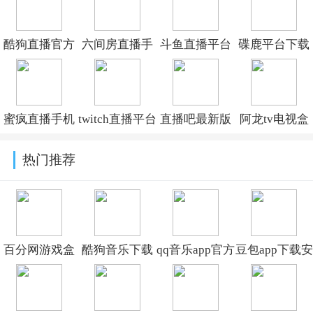
酷狗直播官方
六间房直播手
斗鱼直播平台
碟鹿平台下载
最新版本下载
机版官方下载
v8.1.9.0
安装免费
v7.02.60
v10.2.7.0728
v2.3.4.0
蜜疯直播手机
twitch直播平台
直播吧最新版
阿龙tv电视盒
版v4.0.4
app下载
本v7.2.5
子影视软件下
热门推荐
v30.6.0_BETA
载v3.1.8
百分网游戏盒
酷狗音乐下载
qq音乐app官方
豆包app下载安
子官方免费下
免费2026最新
下载最新版本
装新版本
载安装v6.1.7
版本v20.7.4
v20.7.0.8
v14.4.0