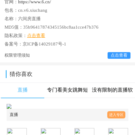
官网：
https://www.6.cn/
包名：
cn.v6.xiuchang
名称：
六间房直播
MD5值：
35b96417874345156bc8aa1cce47b376
隐私政策：
点击查看
备案号：
京ICP备14029187号-1
权限管理须知
点击查看
猜你喜欢
直播
专门看美女跳舞短
没有限制的直播软
视频软件下载大全
件大全
直播
进入专区