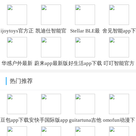
ijoytoys官方正
凯迪仕智能官
Stellar BLE最
舍见智能app下
版v2.8.2
方app下载安装
新版下载v1.3.0
载官方版v1.3.0
v6.14.2
华感户外最新
蔚来app最新版
好生活app下载
叮叮智能官方
版下载
本v6.7.10
安装v1.1.192
最新版
热门推荐
2026v1.2.5
2026v1.6.4.9
豆包app下载安
快手国际版app
guitartuna吉他
omofun动漫下
装新版本
免费下载安装
调音器下载免
载最新版