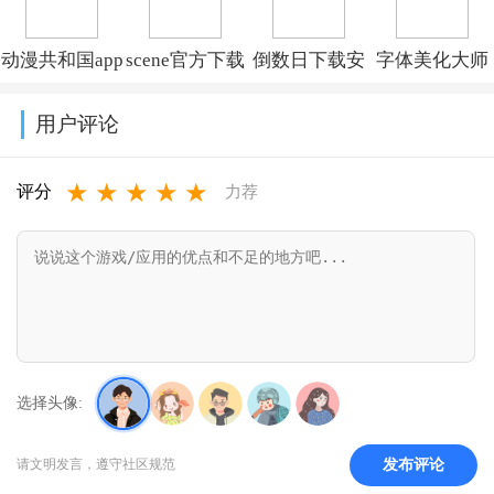
v14.5.0
(Kwai)v13.6.40.545802
费版v7.97.0
v1.1.73
动漫共和国app
scene官方下载
倒数日下载安
字体美化大师
免费下载最新
最新版v9.4.9
卓版v3.6.61
回归版v8.14.3
用户评论
版v1.0.0.8
★
★
★
★
★
评分
力荐
选择头像:
发布评论
请文明发言，遵守社区规范