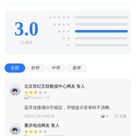
★
★
★
★
★
3.0
★
★
★
★
★
★
★
★
★
3人评分
★
全部
好评
中评
差评
北京世纪互联数据中心网友 客人
Windows 10
蓝牙连接偶尔不稳定，开锁提示音有时不清晰。
2025/11/28 10:06:10
0
回复
重庆电信网友 客人