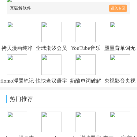
真破解软件
进入专区
拷贝漫画纯净
全球潮汐会员
YouTube音乐
墨墨背单词无
版2026最新免
版免费版
破解版
上限最新版
费下载v3.0.9
appv5.4.7
v9.03.52
2026v5.5.90
flomo浮墨笔记
快快查汉语字
奶酪单词破解
央视影音央视
pro会员破解版
典去广告版
版无限奶酪最
影音纯净版下
热门推荐
v5.4.5
v5.1.4
新版v4.4.4
载v7.9.29