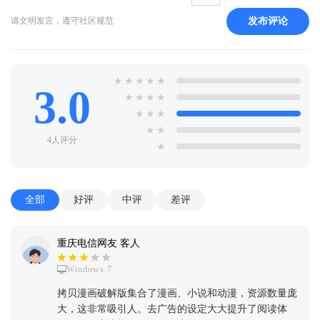
发布评论
请文明发言，遵守社区规范
★
★
★
★
★
3.0
★
★
★
★
★
★
★
★
★
4人评分
★
全部
好评
中评
差评
重庆电信网友 客人
Windows 7
拷贝漫画破解版集合了漫画、小说和动漫，资源数量庞
大，这非常吸引人。去广告的设定大大提升了阅读体