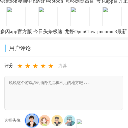
webtoon漫画中
naver webtoon
vivo浏览器官
夸克app官方正
文版下载v3.9.7
中文版下载 -
方正版下载
版下载最新版
韩漫必备神
v30.0.3.2
本
多闪app官方版
今日头条极速
龙虾OpenClaw
jmcomic3最新
器，充值教程
v10.13.5.1110
下载最新版
版下载安装
官方正版下载
安装包v2.0.28
与使用指南
用户评论
v39.7.0_39700200
2026v17.6.9.5
v10.0
v2.46.0
★
★
★
★
★
评分
力荐
选择头像: