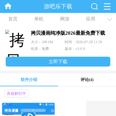
游吧乐下载
首页
单机
网游
应用
资讯
合集
拷贝漫画纯净版2026最新免费下载
大小：108.6M
时间：2026-07-20 11:59
性质：免费
版本：v3.0.9
立即下载
软件介绍
评论
(4)
真破解软件