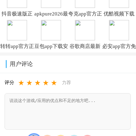
抖音极速版正
apkpure2026最
夸克app官方正
优酷视频下载
版官方下载红
新版本
版下载最新版
安装官方免费
包软件
v3.20.7609
本
下载v11.2.5
转转app官方正
豆包app下载安
谷歌商店最新
必安app官方免
v39.8.0_39809900
v10.14.0.1115
版下载2026最
装新版本
版本
费下载安装
用户评论
新版本
v14.3.0
2026(Google
2026年最新版
★
★
★
★
★
v12.13.0
Play 商
v3.17.1
评分
力荐
店)v52.4.41-34
[0] [PR]
953053140