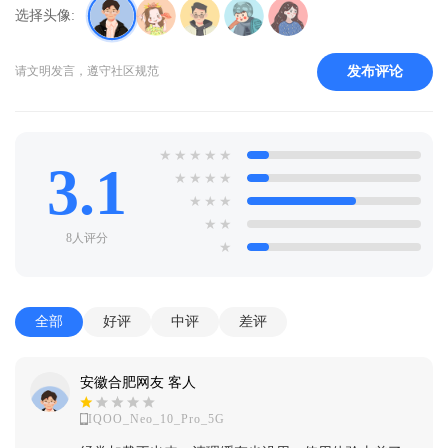
选择头像:
发布评论
请文明发言，遵守社区规范
★
★
★
★
★
3.1
★
★
★
★
★
★
★
★
★
8人评分
★
全部
好评
中评
差评
安徽合肥网友 客人
IQOO_Neo_10_Pro_5G