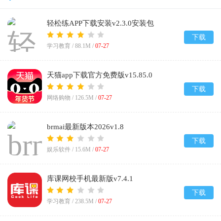
轻松练APP下载安装v2.3.0安装包
下载
学习教育 /
88.1M
/
07-27
天猫app下载官方免费版v15.85.0
下载
网络购物 /
126.5M
/
07-27
brmai最新版本2026v1.8
下载
娱乐软件 /
15.6M
/
07-27
库课网校手机最新版v7.4.1
下载
学习教育 /
238.5M
/
07-27