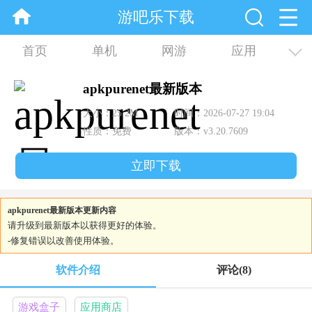
游吧乐下载
首页
单机
网游
应用
资讯
合集
apkpurenet最新版本
大小：25.2M
时间：2026-07-27 19:04
性质：免费
版本：v3.20.7609
立即下载
apkpurenet最新版本更新内容
请升级到最新版本以获得更好的体验。
-修复错误以改善使用体验。
软件介绍
评论
(8)
游戏盒子
应用商店