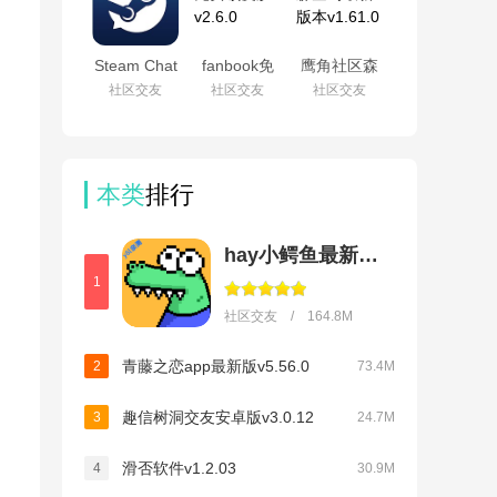
Steam Chat
fanbook免
鹰角社区森
软件v1.0安
费领皮肤
空岛最新版
社区交友
社区交友
社区交友
卓版
v2.6.0
本v1.61.0
本类
排行
hay小鳄鱼最新版本
1
社区交友 / 164.8M
青藤之恋app最新版v5.56.0
2
73.4M
趣信树洞交友安卓版v3.0.12
3
24.7M
滑否软件v1.2.03
4
30.9M