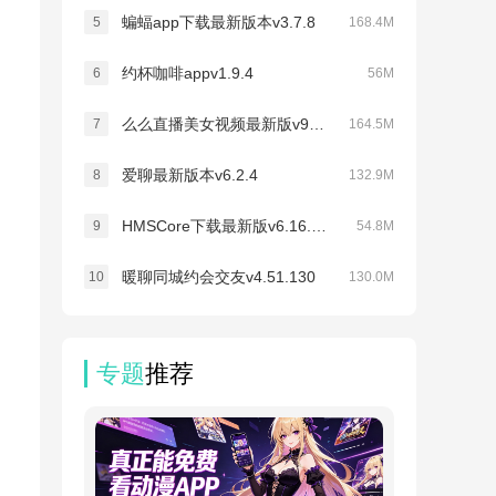
蝙蝠app下载最新版本v3.7.8
5
168.4M
约杯咖啡appv1.9.4
6
56M
么么直播美女视频最新版v9.58.0
7
164.5M
爱聊最新版本v6.2.4
8
132.9M
HMSCore下载最新版v6.16.2.322
9
54.8M
暖聊同城约会交友v4.51.130
10
130.0M
专题
推荐