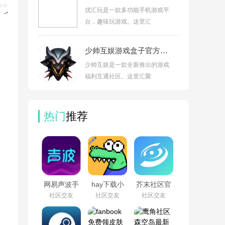
优汇玩是一款多功能手机游戏平
台，趣味玩游戏。这里汇
少帅互娱游戏盒子官方版v2.1
少帅互娱是一款全新推出的游戏
福利互通社区。这里汇聚
热门
推荐
网易声波手
hay下载小
芥末社区官
机版v0.0.1
鳄鱼中文版
方正版(芥末
社区交友
社区交友
社区交友
安卓最新版
v8.54.1
空间)v526