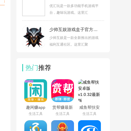
优汇玩是一款多功能手机游戏平
台，趣味玩游戏。这里汇
少帅互娱游戏盒子官方版v2.1
少帅互娱是一款全新推出的游戏
福利互通社区。这里汇聚
热门
推荐
趣闲赚app
赏帮赚最新
咸鱼帮扶安
官方版下载
版下载v4.09
卓版v1.0.32
生活工具
生活工具
生活工具
安装v2.3.0
最新版