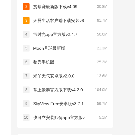
赏帮赚最新版下载v4.09
2
30.8M
天翼生活客户端下载安装v8.4.1
3
81.7M
氢时光app官方版v2.4.7
4
50.0M
Moon月球最新版
5
21.3M
整秀手机版
6
25.3M
米丫天气安卓版v2.0.0
7
13.6M
掌上景泰官方版下载v4.2.0
8
104.0M
SkyView Free安卓版v3.7.1最新版
9
59.7M
快可立安装师傅app官方版v2.0.2.0
10
5.1M