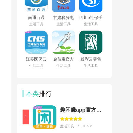
南通百通
甘肃税务电
四川e社保手
app免费下
子税务app
机app下载
生活工具
生活工具
生活工具
载v5.2.0
下载最新版
v2.5.4
v2.41.0
江苏医保云
金苗宝官方
黔彩云零售
app下载安
下载手机版
订烟下载
生活工具
生活工具
生活工具
装手机版
v7.7.1
2026版
v3.3.5
v3.1.4
本类
排行
趣闲赚app官方版下载安装
1
生活工具 / 10.9M