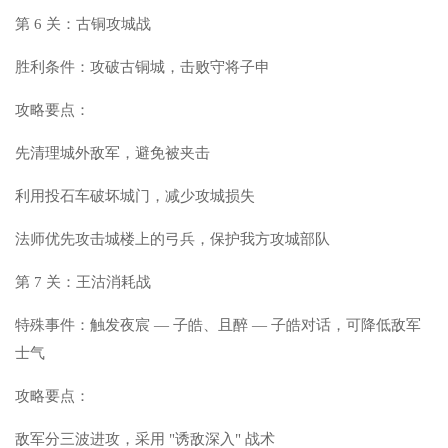
第 6 关：古铜攻城战
胜利条件：攻破古铜城，击败守将子申
攻略要点：
先清理城外敌军，避免被夹击
利用投石车破坏城门，减少攻城损失
法师优先攻击城楼上的弓兵，保护我方攻城部队
第 7 关：王沽消耗战
特殊事件：触发夜宸 — 子皓、且醉 — 子皓对话，可降低敌军
士气
攻略要点：
敌军分三波进攻，采用 "诱敌深入" 战术