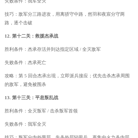
失败条件：我军全灭
技巧：敌军分三路进攻，用离骄守中路，然羽和夜宸分守两
路，逐个击破
12. 第十二关：救援杰承战
胜利条件：杰承存活并到达指定区域 / 全灭敌军
失败条件：杰承死亡
攻略：第 5 回合杰承出现，立即派兵接应；优先击杀杰承周围
的敌军，避免被围杀
13. 第十三关：平息叛乱战
胜利条件：全灭叛军 / 击杀叛军首领
失败条件：我军全灭
技巧：叛军分内外两层，先杀外层轻甲兵，再集中火力杀内层