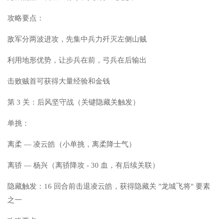
攻略要点：
敌军分两波进攻，先集中兵力歼灭左侧山贼
利用地形优势，让步兵在前，弓兵在后输出
击败贼首可获得大量经验和金钱
第 3 关：后风坚守战（关键隐藏关触发）
单挑：
离柔 — 凌云皓（小单挑，离柔降士气）
离骄 — 杨兴（离骄降攻 - 30 血，有后续关联）
隐藏触发：16 回合前击退凌云皓，获得隐藏关 "龙城飞将" 要素
之一