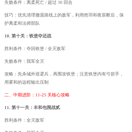
失败条件：离柔死亡 / 超过 30 回合
技巧：优先清理撤退路线上的敌军，利用然羽和夜宸断后，保
护离柔和法师部队
10. 第十关：铁堡夺还战
胜利条件：夺回铁堡 / 全灭敌军
失败条件：我军全灭
攻略：先杀城外巡逻兵，再围攻铁堡；注意铁堡内有弓箭手，
用雾和的远程输出压制
二、中期进阶：11-25 关核心攻略
11. 第十一关：丰和包围战贰
胜利条件：全灭敌军