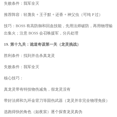
失败条件：我军全灭
推荐阵容：轻蔑良 + 王子默 + 还香 + 神父虫（可纯 P 过）
技巧：BOSS 有高防御和回血技能，先用法师破防，再用物理输
出集火；注意 BOSS 会召唤援军，分兵处理
19. 第十九关：诡道奇谋第一关（龙灵挑战）
胜利条件：找到并击杀真龙灵
失败条件：我军全灭
核心技巧：
真龙灵带有特技物伤减免，假龙灵没有
带好法师和九环金背刀等固伤武器（龙灵并非完全物理免疫）
选跑得快的角色（如夜宸）逐个探查龙灵真伪