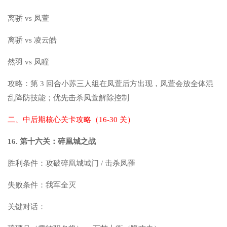
离骄 vs 凤萱
离骄 vs 凌云皓
然羽 vs 凤瞳
攻略：第 3 回合小苏三人组在凤萱后方出现，凤萱会放全体混
乱降防技能；优先击杀凤萱解除控制
二、中后期核心关卡攻略（16-30 关）
16. 第十六关：碎凰城之战
胜利条件：攻破碎凰城城门 / 击杀凤罹
失败条件：我军全灭
关键对话：