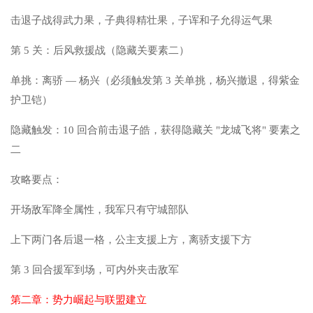
击退子战得武力果，子典得精壮果，子诨和子允得运气果
第 5 关：后风救援战（隐藏关要素二）
单挑：离骄 — 杨兴（必须触发第 3 关单挑，杨兴撤退，得紫金
护卫铠）
隐藏触发：10 回合前击退子皓，获得隐藏关 "龙城飞将" 要素之
二
攻略要点：
开场敌军降全属性，我军只有守城部队
上下两门各后退一格，公主支援上方，离骄支援下方
第 3 回合援军到场，可内外夹击敌军
第二章：势力崛起与联盟建立