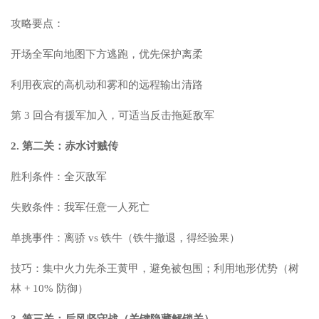
攻略要点：
开场全军向地图下方逃跑，优先保护离柔
利用夜宸的高机动和雾和的远程输出清路
第 3 回合有援军加入，可适当反击拖延敌军
2. 第二关：赤水讨贼传
胜利条件：全灭敌军
失败条件：我军任意一人死亡
单挑事件：离骄 vs 铁牛（铁牛撤退，得经验果）
技巧：集中火力先杀王黄甲，避免被包围；利用地形优势（树
林 + 10% 防御）
3. 第三关：后风坚守战（关键隐藏解锁关）