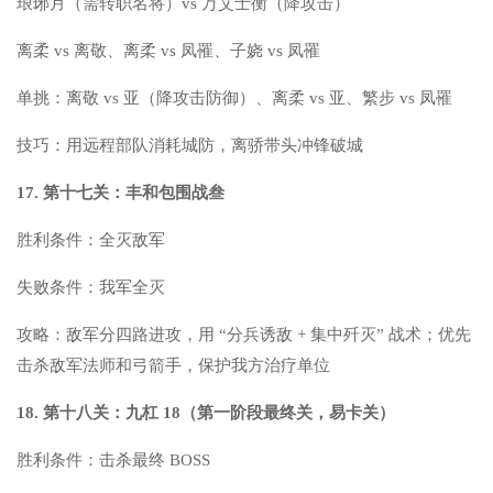
琅琊月（需转职名将）vs 万艾士衡（降攻击）
离柔 vs 离敬、离柔 vs 凤罹、子娆 vs 凤罹
单挑：离敬 vs 亚（降攻击防御）、离柔 vs 亚、繁步 vs 凤罹
技巧：用远程部队消耗城防，离骄带头冲锋破城
17. 第十七关：丰和包围战叁
胜利条件：全灭敌军
失败条件：我军全灭
攻略：敌军分四路进攻，用 “分兵诱敌 + 集中歼灭” 战术；优先
击杀敌军法师和弓箭手，保护我方治疗单位
18. 第十八关：九杠 18（第一阶段最终关，易卡关）
胜利条件：击杀最终 BOSS