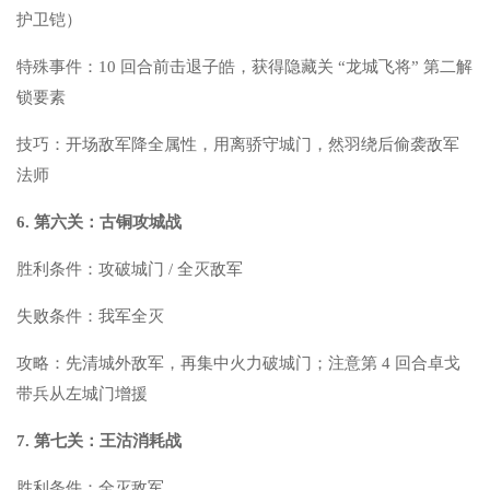
护卫铠）
特殊事件：10 回合前击退子皓，获得隐藏关 “龙城飞将” 第二解
锁要素
技巧：开场敌军降全属性，用离骄守城门，然羽绕后偷袭敌军
法师
6. 第六关：古铜攻城战
胜利条件：攻破城门 / 全灭敌军
失败条件：我军全灭
攻略：先清城外敌军，再集中火力破城门；注意第 4 回合卓戈
带兵从左城门增援
7. 第七关：王沽消耗战
胜利条件：全灭敌军