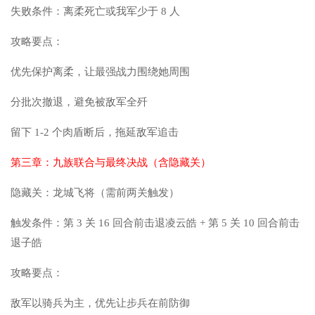
失败条件：离柔死亡或我军少于 8 人
攻略要点：
优先保护离柔，让最强战力围绕她周围
分批次撤退，避免被敌军全歼
留下 1-2 个肉盾断后，拖延敌军追击
第三章：九族联合与最终决战（含隐藏关）
隐藏关：龙城飞将（需前两关触发）
触发条件：第 3 关 16 回合前击退凌云皓 + 第 5 关 10 回合前击
退子皓
攻略要点：
敌军以骑兵为主，优先让步兵在前防御