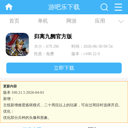
游吧乐下载
首页
单机
网游
应用
资讯
合集
归离九阙官方版
大小：679.2M
时间：2026-06-30 09:54
性质：免费
版本：v100.22.0
立即下载
更新内容
版本 100.21.5 2026-04-01
新增：
主线新增难度炼狱模式，二十周目以上的玩家，可在过周目时选择开启。
优化：
优化部分兵种的头像和形象。