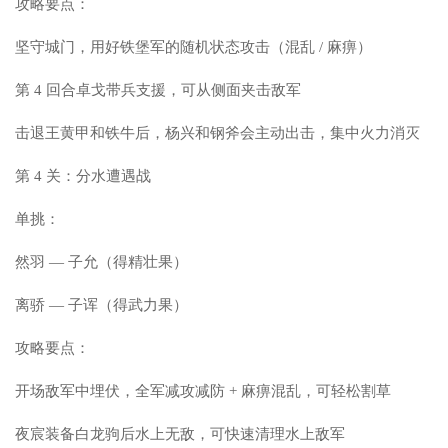
攻略要点：
坚守城门，用好铁堡军的随机状态攻击（混乱 / 麻痹）
第 4 回合卓戈带兵支援，可从侧面夹击敌军
击退王黄甲和铁牛后，杨兴和钢斧会主动出击，集中火力消灭
第 4 关：分水遭遇战
单挑：
然羽 — 子允（得精壮果）
离骄 — 子诨（得武力果）
攻略要点：
开场敌军中埋伏，全军减攻减防 + 麻痹混乱，可轻松割草
夜宸装备白龙驹后水上无敌，可快速清理水上敌军