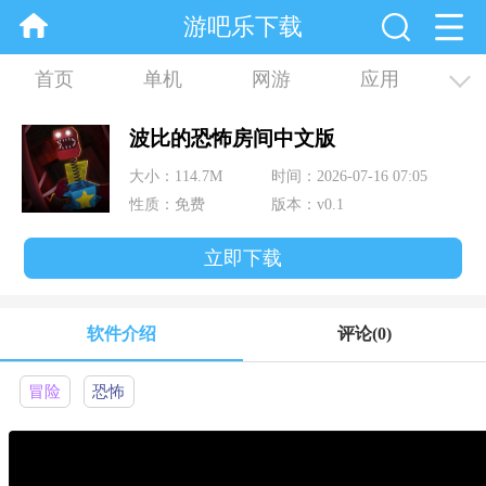
游吧乐下载
首页
单机
网游
应用
资讯
合集
波比的恐怖房间中文版
大小：114.7M
时间：2026-07-16 07:05
性质：免费
版本：v0.1
立即下载
软件介绍
评论
(0)
冒险
恐怖