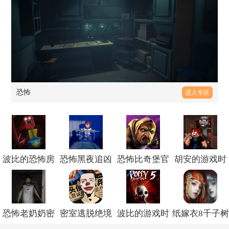
恐怖
进入专区
波比的恐怖房
恐怖黑夜追凶
恐怖比奇堡官
胡安的游戏时
间中文版v0.1
官方版v1.0
方版v1.0.0
间游戏最新版
v1.0.58
恐怖老奶奶密
密室逃脱绝境
波比的游戏时
纸嫁衣8千子树