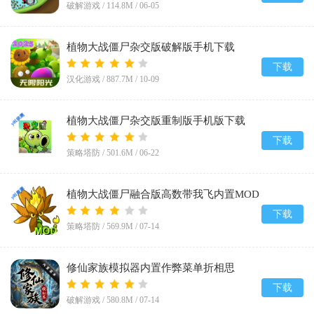
破解游戏 /
114.8M
/
06-05
植物大战僵尸杂交版破解版手机下载
(Plants vs Zombies Super Hybrid)v3.12
下载
汉化游戏 /
887.7M
/
10-09
植物大战僵尸杂交版重制版手机版下载
v0.23.0.0
下载
策略塔防 /
501.6M
/
06-22
植物大战僵尸融合版高数带我飞内置MOD
菜单(PlantsVsZombiesRH-Mod)v3.8
下载
策略塔防 /
569.9M
/
07-14
修仙家族模拟器内置作弊菜单折相思
v10.1.6
下载
破解游戏 /
580.8M
/
07-14