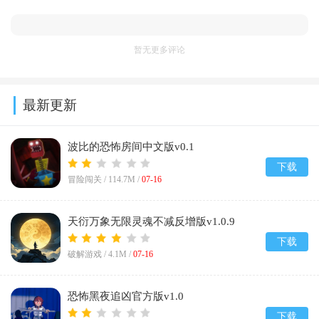
暂无更多评论
最新更新
波比的恐怖房间中文版v0.1
下载
冒险闯关 /
114.7M
/
07-16
天衍万象无限灵魂不减反增版v1.0.9
下载
破解游戏 /
4.1M
/
07-16
恐怖黑夜追凶官方版v1.0
下载