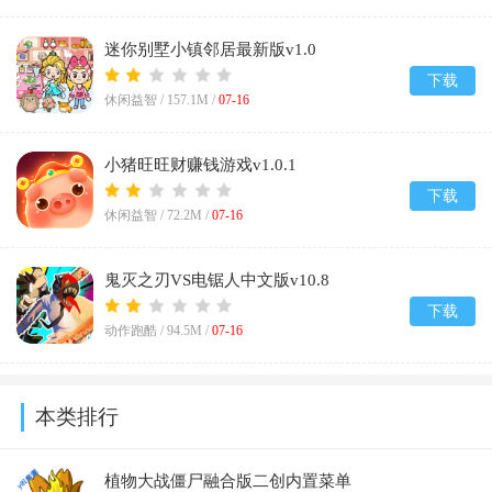
迷你别墅小镇邻居最新版v1.0
下载
休闲益智 /
157.1M
/
07-16
小猪旺旺财赚钱游戏v1.0.1
下载
休闲益智 /
72.2M
/
07-16
鬼灭之刃VS电锯人中文版v10.8
下载
动作跑酷 /
94.5M
/
07-16
本类排行
植物大战僵尸融合版二创内置菜单