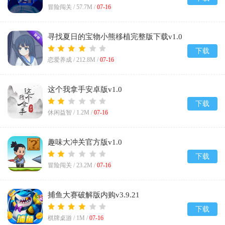
冒险闯关 /
57.7M
/
07-16
寻找夏日的宝物小熊移植完整版下载v1.0
安卓版
下载
恋爱养成 /
212.8M
/
07-16
这个我拿手安卓版v1.0
下载
休闲益智 /
1.2M
/
07-16
趣味大冲关官方版v1.0
下载
冒险闯关 /
23.2M
/
07-16
捕鱼大赛破解版内购v3.9.21
下载
棋牌桌游 /
1M
/
07-16