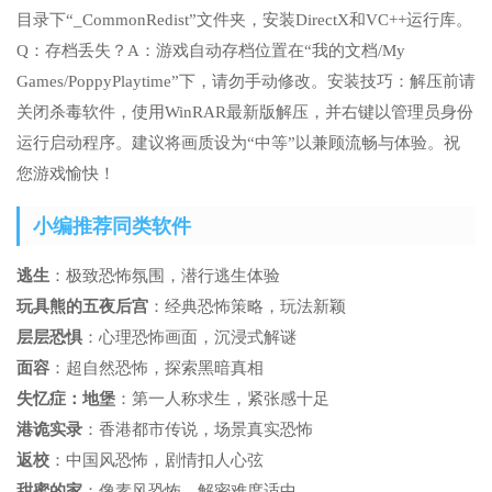
目录下“_CommonRedist”文件夹，安装DirectX和VC++运行库。
Q：存档丢失？A：游戏自动存档位置在“我的文档/My
Games/PoppyPlaytime”下，请勿手动修改。安装技巧：解压前请
关闭杀毒软件，使用WinRAR最新版解压，并右键以管理员身份
运行启动程序。建议将画质设为“中等”以兼顾流畅与体验。祝
您游戏愉快！
小编推荐同类软件
逃生
：极致恐怖氛围，潜行逃生体验
玩具熊的五夜后宫
：经典恐怖策略，玩法新颖
层层恐惧
：心理恐怖画面，沉浸式解谜
面容
：超自然恐怖，探索黑暗真相
失忆症：地堡
：第一人称求生，紧张感十足
港诡实录
：香港都市传说，场景真实恐怖
返校
：中国风恐怖，剧情扣人心弦
甜蜜的家
：像素风恐怖，解密难度适中