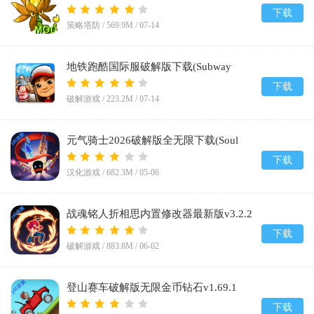
(PlantsVsZombiesRH-Mod)v3.8
下载
策略塔防 /
569.9M
/
07-14
地铁跑酷国际服破解版下载(Subway
Surf)v3.66.0
下载
破解游戏 /
223.2M
/
07-14
元气骑士2026破解版全无限下载(Soul
Knight)v8.2.0
下载
汉化游戏 /
682.3M
/
05-06
战魂铭人折相思内置修改器最新版v3.2.2
下载
破解游戏 /
883.8M
/
06-02
登山赛车破解版无限金币钻石v1.69.1
下载