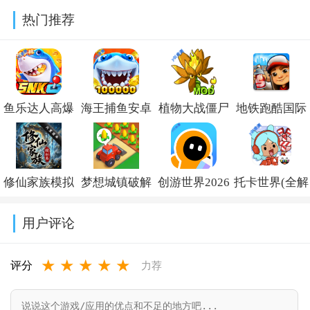
室逃脱小游戏
系列11游乐园
间第五章官方
官方下载v1.2.0
热门推荐
v1.0.1
完整版下载
正版(Poppy
v700.00.07
Playtime
Chapter
鱼乐达人高爆
海王捕鱼安卓
植物大战僵尸
地铁跑酷国际
5)v0.4.7
版最新版v1.3.0
版本官方下载
融合版二创内
服破解版下载
v1.40.2
置菜单
(Subway
修仙家族模拟
梦想城镇破解
创游世界2026
托卡世界(全解
(PlantsVsZombiesRH-
Surf)v3.66.0
器内置作弊菜
版内置修改菜
最新版下载
锁版
Mod)v3.8
用户评论
单折相思
单
v1.77.0
本)2026v1.134
★
★
★
★
★
v10.1.6
(Township)v37.0.2
评分
力荐