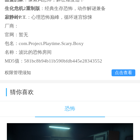
生化危机2重制版
：经典生存恐怖，动作解谜兼备
寂静岭P.T.
：心理恐怖巅峰，循环迷宫惊悚
厂商：
官网：
暂无
包名：
com.Project.Playtime.Scary.Boxy
名称：
波比的恐怖房间
MD5值：
581bc8b94b11b590bfdb445e28343552
权限管理须知
点击查看
猜你喜欢
恐怖