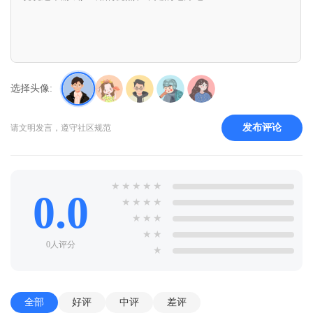
选择头像:
发布评论
请文明发言，遵守社区规范
★
★
★
★
★
0.0
★
★
★
★
★
★
★
★
★
0人评分
★
全部
好评
中评
差评