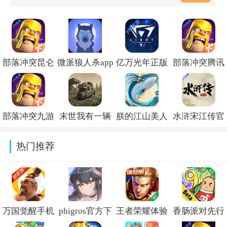
部落冲突昆仑
微派狼人杀app
亿万光年正版
部落冲突腾讯
版官方版
下载v2.5.16
官方版v1.11.74
版qq登录最新
v18.111.1
版
部落冲突九游
末世我有一辆
朕的江山美人
水浒宋江传官
2026v18.111.1
版官方下载最
房车手游下载
jsgame下载
方版v100.22.9
热门推荐
新版本
v4.6.1
v2.17.67
v18.111.1
万国觉醒手机
phigros官方下
王者荣耀体验
香肠派对先行