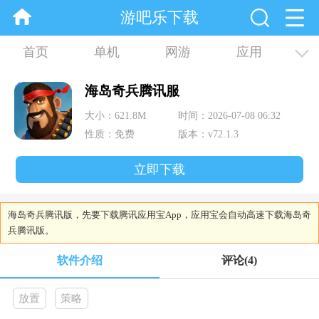
游吧乐下载
首页
单机
网游
应用
资讯
合集
海岛奇兵腾讯服
大小：621.8M
时间：2026-07-08 06:32
性质：免费
版本：v72.1.3
立即下载
海岛奇兵腾讯版，先要下载腾讯应用宝App，应用宝会自动高速下载海岛奇
兵腾讯版。
软件介绍
评论
(4)
放置
策略