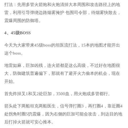
打法：先用多管火箭炮和火炮清掉大本周围和攻击路径上的地
雷，利用引导弹绕边路烟雾掩护 包围司令部，待烟雾快散去，
震爆周围的防御塔。
4、45级BOSS
今天为大家带来45级boss的坦医流打法，15本的地图才能开出
这个boss。
地雷如麻，巨加凶残，连火箭都是这么高级，不过好在地图很
大，防御建筑普遍偏下，那就有了避开火力偷本的机会，现在
开始。
首先炸掉叉1和叉2处巨加，3500血，用火炮或多管都行。
箭头处下两船坦克两船医生，信号弹打圈3，再打圈4，靠近圈4
处拐角时圈5扔震爆，因为右侧的巨加可能会攻击，到达目的地
后打掉火箭就可安心推本。