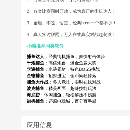
2、各类比赛同时开放，成为真正的街机达人！
3、金蟾、李逵、悟空，经典boss一个都不少！
4、真人实时联网，万人在线真实对战超刺激！
小编推荐同类软件
捕鱼达人
：经典街机捕鱼，爽快射击体验
千炮捕鱼
：高倍炮台，爆金鱼赢大奖
李逵捕鱼
：水浒题材，特色BOSS挑战
金蟾捕鱼
：招财进宝，金币疯狂掉落
捕鱼大作战
：多人竞技，实时在线对战
波克捕鱼
：精美画面，趣味技能玩法
海底捞
：休闲捕鱼，轻松解压不伤脑
街机捕鱼
：还原电玩城，百分百手感
应用信息