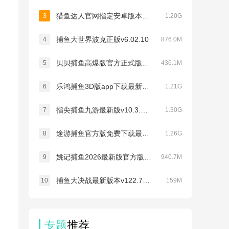
猎鱼达人官网指定安卓版本v3.9.2.1
3
1.20G
捕鱼大世界波克正版v6.02.10
4
876.0M
贝贝捕鱼高爆版官方正式版下载v1.0.20049
5
436.1M
乐鸿捕鱼3D版app下载最新版本v1.7.30
6
1.21G
指尖捕鱼九游最新版v10.3.48.6.0
7
1.30G
途游捕鱼官方版免费下载最新版本v4.878
8
1.26G
姚记捕鱼2026最新版官方版v8.1.0.0
9
940.7M
捕鱼大决战最新版本v122.7.293
10
159M
专题
推荐