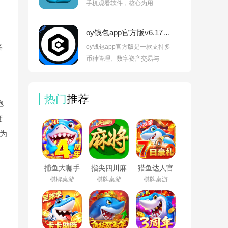
手机观看软件，核心为用
oy钱包app官方版v6.179.0
各
oy钱包app官方版是一款支持多
币种管理、数字资产交易与
热门
推荐
炮
度
为
捕鱼大咖手
指尖四川麻
猎鱼达人官
游下载安装
将福利回馈
网指定安卓
棋牌桌游
棋牌桌游
棋牌桌游
正版v155
最新版本
版本
v7.20.861
v3.9.2.1