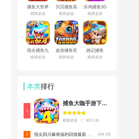
捕鱼大世界
贝贝捕鱼高
乐鸿捕鱼3D
波克正版
爆版官方正
版app下载
棋牌桌游
棋牌桌游
棋牌桌游
v6.02.10
式版下载
最新版本
v1.0.20049
v1.7.30
指尖捕鱼九
途游捕鱼官
姚记捕鱼
游最新版
方版免费下
2026最新版
棋牌桌游
棋牌桌游
棋牌桌游
v10.3.48.6.0
载最新版本
官方版
v4.878
v8.1.0.0
本类
排行
捕鱼大咖手游下载安装正版
1
棋牌桌游 / 803.1M
指尖四川麻将福利回馈最新版本v7.20.861
2
849.1M