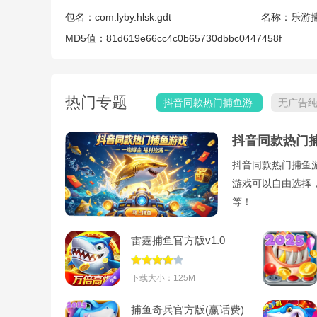
包名：
com.lyby.hlsk.gdt
名称：
乐游
MD5值：
81d619e66cc4c0b65730dbbc0447458f
热门专题
抖音同款热门捕鱼游
无广告
戏
戏
抖音同款热门
抖音同款热门捕鱼
游戏可以自由选择
等！
雷霆捕鱼官方版v1.0
下载大小：125M
捕鱼奇兵官方版(赢话费)