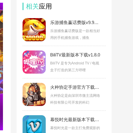
相关
应用
乐游捕鱼赢话费版v9.95赚钱版
乐游捕鱼赢话费版是一款相当好
用的手机捕鱼游戏，捕鱼
BiliTV最新版本下载v1.8.0
BiliTV 是专为Android TV / 电视
盒子打造的第三方哔哩
火种协定手游官方下载v1.3.194
火种协定是由深圳市微主流网络
科技有限公司开发的科幻
幕悦时光最新版本下载v0.2.8
幕悦时光是一款主打免费观影的