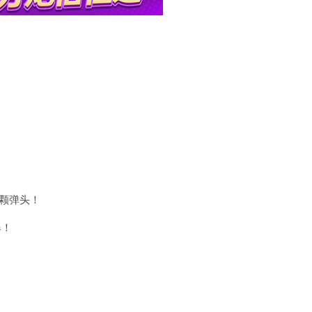
0颗弹头！
爆！