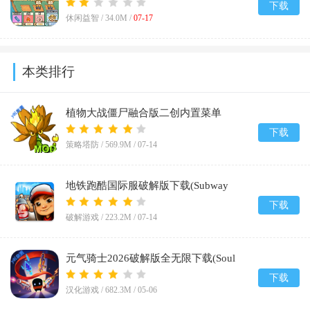
下载
休闲益智 /
34.0M
/
07-17
本类排行
植物大战僵尸融合版二创内置菜单
(PlantsVsZombiesRH-Mod)v3.8
下载
策略塔防 /
569.9M
/
07-14
地铁跑酷国际服破解版下载(Subway
Surf)v3.66.0
下载
破解游戏 /
223.2M
/
07-14
元气骑士2026破解版全无限下载(Soul
Knight)v8.2.0
下载
汉化游戏 /
682.3M
/
05-06