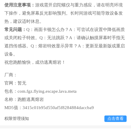
使用注意事项：
游戏需开启陀螺仪与重力感应，请在明亮环境
下操作，避免屏幕反光影响预判。长时间游戏可能导致设备发
热，建议适时休息。
常见问题：
Q：画面卡顿怎么办？A：可尝试在设置中降低画质
或关闭粒子特效。Q：无法跳跃？A：请确认触摸屏幕时手指无
遮挡传感器。Q：熔岩特效显示异常？A：更新至最新版或重启
设备。
祝您跑酷愉快，成功逃离熔岩！
厂商：
官网：
暂无
包名：
com.fgz.flying.escape.lava.meta
名称：
跑酷逃离熔岩
MD5值：
3415c01b95d550af5f8284884daccba9
权限管理须知
点击查看