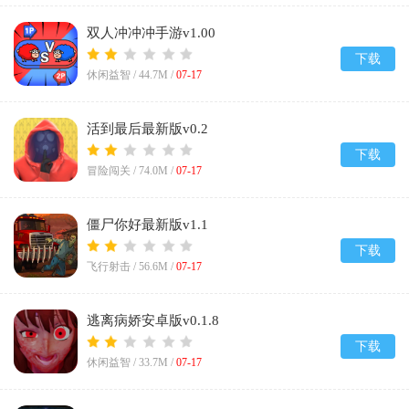
双人冲冲冲手游v1.00
下载
休闲益智 /
44.7M
/
07-17
活到最后最新版v0.2
下载
冒险闯关 /
74.0M
/
07-17
僵尸你好最新版v1.1
下载
飞行射击 /
56.6M
/
07-17
逃离病娇安卓版v0.1.8
下载
休闲益智 /
33.7M
/
07-17