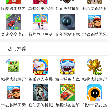
跑酷逃离熔岩
草莓公主跑酷
奔跑英雄最新
开心爱跑酷下
手机版v1.0
手机版v1.2.3.2
版
载安装v1.3
(RunHero)v4.4
竞速变变变正
我的养老生活
光年驿站下载
地铁跑酷国际
版v300.1.5
安卓版v1.0
安装手机版
服下载2026最
热门推荐
v0.3
新版(Subway
Surf)v3.66.0
植物大战僵尸
鱼乐达人高爆
海王捕鱼安卓
植物大战僵尸
杂交版重制版
版最新版v1.3.0
版本官方下载
融合版二创内
手机版下载
v1.40.2
置菜单
地铁跑酷国际
修仙家族模拟
梦想城镇破解
创游世界2026