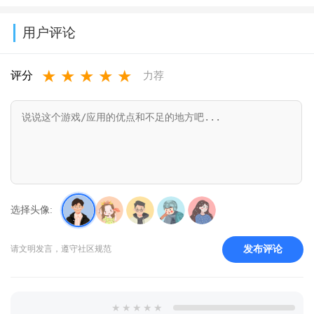
v0.24.0.0
(PlantsVsZomb
服破解版下载
器内置作弊菜
版内置修改菜
最新版下载
Mod)v3.8
用户评论
(Subway
单折相思
单
v1.77.0
★
★
★
★
★
Surf)v3.66.0
v10.1.6
(Township)v37.0.2
评分
力荐
选择头像:
发布评论
请文明发言，遵守社区规范
★
★
★
★
★