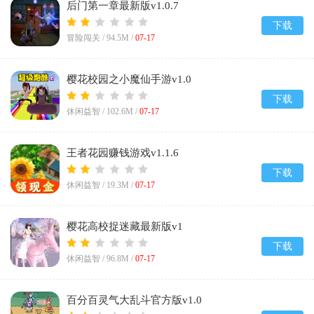
后门第一章最新版v1.0.7
下载
冒险闯关 /
94.5M
/
07-17
樱花校园之小魔仙手游v1.0
下载
休闲益智 /
102.6M
/
07-17
王者花园赚钱游戏v1.1.6
下载
休闲益智 /
19.3M
/
07-17
樱花高校捉迷藏最新版v1
下载
休闲益智 /
96.8M
/
07-17
百分百灵气大乱斗官方版v1.0