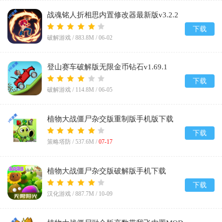
战魂铭人折相思内置修改器最新版v3.2.2
下载
破解游戏 /
883.8M
/
06-02
登山赛车破解版无限金币钻石v1.69.1
下载
破解游戏 /
114.8M
/
06-05
植物大战僵尸杂交版重制版手机版下载
v0.24.0.0
下载
策略塔防 /
537.6M
/
07-17
植物大战僵尸杂交版破解版手机下载
(Plants vs Zombies Super Hybrid)v3.12
下载
汉化游戏 /
887.7M
/
10-09