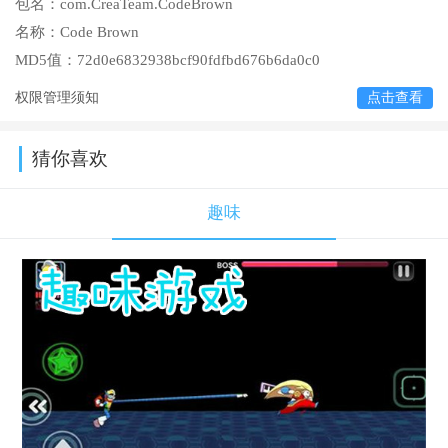
包名：
com.CreaTeam.CodeBrown
名称：
Code Brown
MD5值：
72d0e6832938bcf90fdfbd676b6da0c0
权限管理须知
点击查看
猜你喜欢
趣味