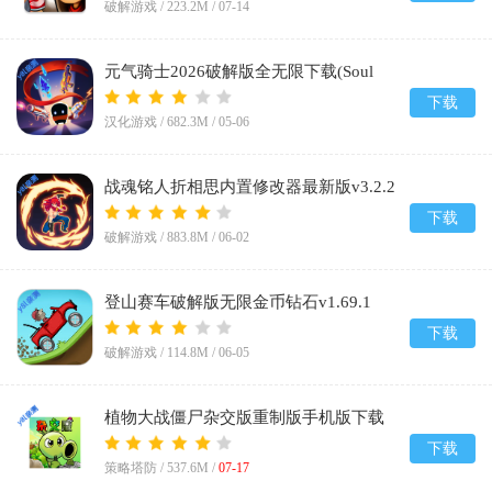
破解游戏 /
223.2M
/
07-14
元气骑士2026破解版全无限下载(Soul
Knight)v8.2.0
下载
汉化游戏 /
682.3M
/
05-06
战魂铭人折相思内置修改器最新版v3.2.2
下载
破解游戏 /
883.8M
/
06-02
登山赛车破解版无限金币钻石v1.69.1
下载
破解游戏 /
114.8M
/
06-05
植物大战僵尸杂交版重制版手机版下载
v0.24.0.0
下载
策略塔防 /
537.6M
/
07-17