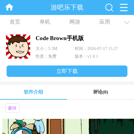
游吧乐下载
首页
单机
网游
应用
资讯
合集
Code Brown手机版
大小：5.3M
时间：2026-07-17 15:27
性质：免费
版本：v1.0.1
立即下载
软件介绍
评论
(0)
趣味