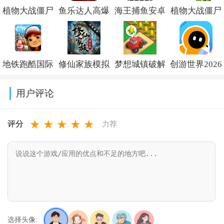
植物大战僵尸
鱼乐达人高爆
海王捕鱼安卓
植物大战僵尸
杂交版重制版
版最新版v1.3.0
版本官方下载
融合版二创内
手机版下载
v1.40.2
置菜单
地铁跑酷国际
修仙家族模拟
梦想城镇破解
创游世界2026
v0.24.0.0
(PlantsVsZomb
服破解版下载
器内置作弊菜
版内置修改菜
最新版下载
Mod)v3.8
用户评论
(Subway
单折相思
单
v1.77.0
★
★
★
★
★
Surf)v3.66.0
v10.1.6
(Township)v37.0.2
评分
力荐
选择头像: