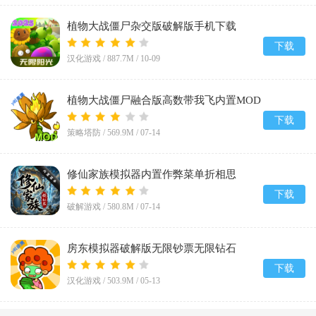
植物大战僵尸杂交版破解版手机下载
(Plants vs Zombies Super Hybrid)v3.12
下载
汉化游戏 /
887.7M
/
10-09
植物大战僵尸融合版高数带我飞内置MOD
菜单(PlantsVsZombiesRH-Mod)v3.8
下载
策略塔防 /
569.9M
/
07-14
修仙家族模拟器内置作弊菜单折相思
v10.1.6
下载
破解游戏 /
580.8M
/
07-14
房东模拟器破解版无限钞票无限钻石
v1.87.5.2
下载
汉化游戏 /
503.9M
/
05-13