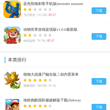
蓝色怪物刺客手机版(monster assassin
games)v1.0.0
下载
飞行射击 /
115.2M
/
07-17
动物世界游戏提现版v1.0.6最新版
下载
休闲益智 /
76.7M
/
07-17
本类排行
植物大战僵尸融合版二创内置菜单
(PlantsVsZombiesRH-Mod)v3.8
下载
策略塔防 /
569.9M
/
07-14
地铁跑酷国际服破解版下载(Subway
Surf)v3.66.0
下载