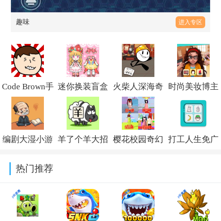
趣味
进入专区
Code Brown手
迷你换装盲盒
火柴人深海奇
时尚美妆博主
机版v1.0.1
手游v1.0
遇最新版v2.0.1
手游v1.1
编剧大湿小游
羊了个羊大招
樱花校园奇幻
打工人生免广
戏v1.0
版下载安装
世界最新版
告版最新版本
热门推荐
v6.3.0.17505
v1.0
v3.7.0