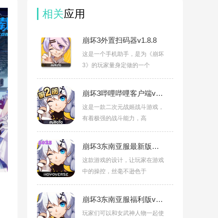
相关
应用
崩坏3外置扫码器v1.8.8
这是一个手机助手，是为《崩坏
3》的玩家量身定做的一个
崩坏3哔哩哔哩客户端v7.3.0
这是一款二次元战姬战斗游戏，
有着极强的战斗能力，高
崩坏3东南亚服最新版本(Honkai Impact 3)v8.6.0
这款游戏的设计，让玩家在游戏
中的操控，丝毫不逊色于
崩坏3东南亚服福利版v8.6.0
玩家们可以和女武神人物一起使