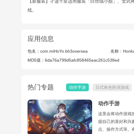
【新服装】孑遗千星适用服装「白丝绒小姐」、女武神
线。
应用信息
包名：
com.miHoYo.bh3oversea
名称：
Honka
MD5值：
6da76a799d5afc858465eac261c538ed
热门专题
动作手游
日式角色扮演游戏
动作手游
这里会将动作游戏
据自己的喜好和兴
点、操作方式等。