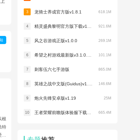
」上
龙骑士养成官方版v1.8.1
3
618.1M
精灵盛典黎明官方版下载v1.83.1
4
921.6M
知
风之谷游戏正版v1.0.0
5
269.1M
希望之村游戏最新版v3.1.0.229
6
101.1M
刺客伍六七手游版
7
865.0M
英雄之战中文版(Guidus)v1.2033
8
146.6M
炮火先锋安卓版v1.19
9
25M
王者荣耀前瞻版体验服下载v11.31.1.17
10
665.4M
以根
法特
受欢
专题
推荐