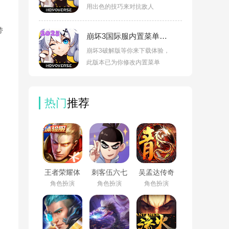
用出色的技巧来对抗敌人
带
崩坏3国际服内置菜单破解版(Honkai Impact 3rd)v8.6.0
崩坏3破解版等你来下载体验，
此版本已为你修改内置菜单
热门
推荐
王者荣耀体
刺客伍六七
吴孟达传奇
验服下载官
手游版
游戏(大哥传
角色扮演
角色扮演
角色扮演
方正版
奇)v1.1.6
2026v11.31.1.17