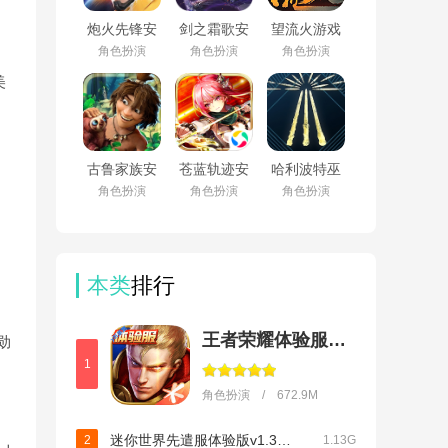
炮火先锋安
剑之霜歌安
望流火游戏
卓版v1.19
卓版v1.0.0
官方版v1.0
角色扮演
角色扮演
角色扮演
美
古鲁家族安
苍蓝轨迹安
哈利波特巫
卓版v1.1.12
卓版v1.4
师联盟中国
角色扮演
角色扮演
角色扮演
安卓版
版v2.0.1
本类
排行
王者荣耀体验服下载官方正版2026
勋
1
角色扮演 / 672.9M
迷你世界先遣服体验版v1.39.13
2
1.13G