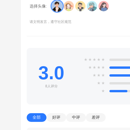
选择头像:
请文明发言，遵守社区规范
★
★
★
★
★
3.0
★
★
★
★
★
★
★
★
★
8人评分
★
全部
好评
中评
差评