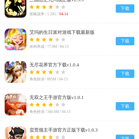
下载
策略战争 /
1.20G
/
04-14
艾玛的生日派对游戏下载最新版
v2.0.6.404.401.0906
下载
休闲养成 /
77.9M
/
04-13
无尽花界官方下载v1.0.4
下载
角色扮演 /
885M
/
04-13
无双之王手游官方版v1.0.1
下载
角色扮演 /
566.6M
/
04-13
蛮荒领主手游官方正版下载v1.0.3
下载