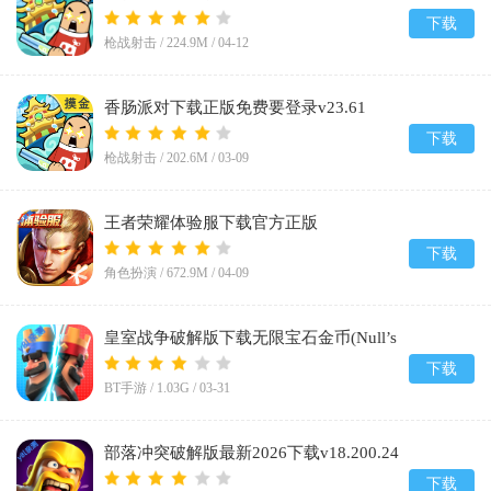
下载
枪战射击 /
224.9M
/
04-12
香肠派对下载正版免费要登录v23.61
下载
枪战射击 /
202.6M
/
03-09
王者荣耀体验服下载官方正版
2026v11.31.1.17
下载
角色扮演 /
672.9M
/
04-09
皇室战争破解版下载无限宝石金币(Null’s
Royale)v14.593.1
下载
BT手游 /
1.03G
/
03-31
部落冲突破解版最新2026下载v18.200.24
下载