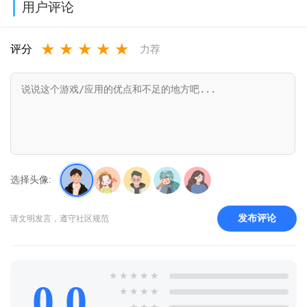
用户评论
v11.14.0
v3.19.0.1
新版本(PUBG
石金币(Null’s
★
★
★
★
★
MOBILE)v4.3.0
Royale)v14.593
评分
力荐
选择头像:
发布评论
请文明发言，遵守社区规范
★
★
★
★
★
0.0
★
★
★
★