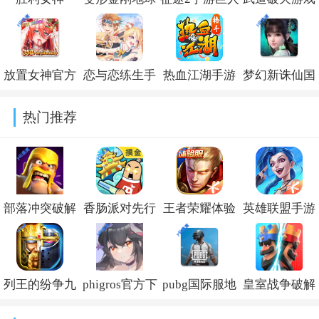
NIKKE台服下
之战官方正版
官方下载最新
官方版
载安装
下载安装
版v1.0.199
v1.0.0.116252
放置女神官方
恋与恋练生手
热血江湖手游
梦幻新诛仙国
v144.8.11
v26.1.0.385
下载入口最新
游官方下载安
官方正版
际服官方版
热门推荐
版本2026版
装v2.12.2382
v148.0
(Jade Dynasty:
(Idle
New
Angels)v8.19.0.040301
Fantasy)v2.171
部落冲突破解
香肠派对先行
王者荣耀体验
英雄联盟手游
版最新2026下
服最新版
服下载官方正
官方下载安卓
载v18.200.24
2026v24.03
版
版v7.1.0.9849
列王的纷争九
phigros官方下
pubg国际服地
皇室战争破解
2026v11.31.1.17
游最新版本
载安装
铁逃生下载最
版下载无限宝