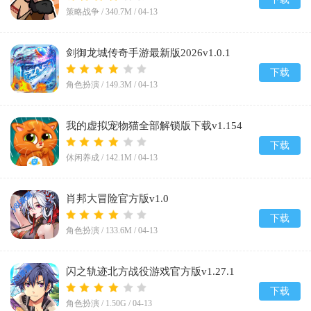
策略战争 /
340.7M
/
04-13
剑御龙城传奇手游最新版2026v1.0.1
下载
角色扮演 /
149.3M
/
04-13
我的虚拟宠物猫全部解锁版下载v1.154
下载
休闲养成 /
142.1M
/
04-13
肖邦大冒险官方版v1.0
下载
角色扮演 /
133.6M
/
04-13
闪之轨迹北方战役游戏官方版v1.27.1
下载
角色扮演 /
1.50G
/
04-13