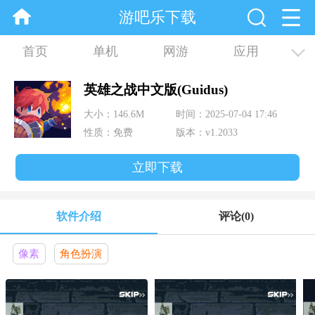
游吧乐下载
首页
单机
网游
应用
资讯
合集
英雄之战中文版(Guidus)
大小：146.6M
时间：2025-07-04 17:46
性质：免费
版本：v1.2033
立即下载
软件介绍
评论
(0)
像素
角色扮演