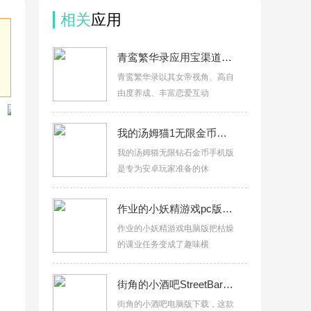
相关
应用
青鸾繁华录应用宝渠道服v9.8.129
青鸾繁华录以其女帝视角、高自
由度养成、丰富恋爱互动
我的汤姆猫1无限金币无限钻石国际服下载v26.4.1.9172最新版
我的汤姆猫无限钻石金币手机版
是专为安卓玩家准备的休
作业的小妖精游戏pc版下载v3.2.8游戏版
作业的小妖精游戏电脑版把枯燥
的课业任务变成了趣味横
街角的小酒吧StreetBar电脑版下载v2.4.1 官方版
街角的小酒吧电脑版下载，这款