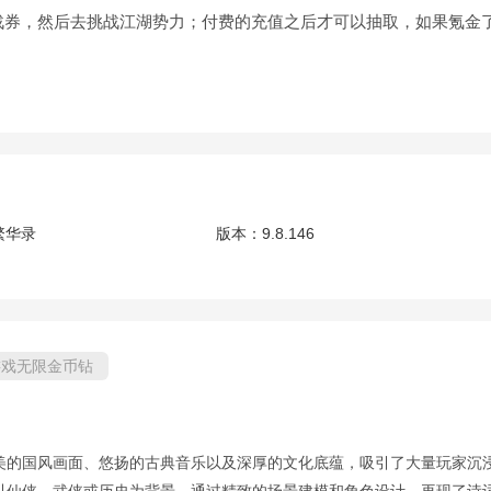
战券，然后去挑战江湖势力；付费的充值之后才可以抽取，如果氪金
繁华录
版本：
9.8.146
游戏无限金币钻
美的国风画面、悠扬的古典音乐以及深厚的文化底蕴，吸引了大量玩家沉
以仙侠、武侠或历史为背景，通过精致的场景建模和角色设计，再现了诗