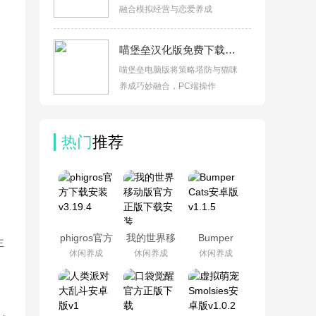
融合模拟经营与恋爱养成
喵堡垒汉化版免费下载v2.3.1官方版
喵堡垒电脑版将策略塔防与猫咪
养成巧妙融合，PC端操作
热门
推荐
phigros官方
我的世界移
Bumper
主
下载安装
动版官方正
Cats安卓版
休闲养成
休闲养成
休闲养成
v3.19.4
版下载安装
v1.1.5
v3.8.25.293531