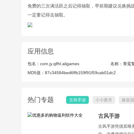
免费的三次满活跃之后记得抽取，早前期建议兑换挑
一定要记得去抽取。
应用信息
包名：
com.jy.qlfhl.aligames
名称：
青鸾
MD5值：
87c34584bed6ffb159f91f59cab01dc2
热门专题
古风手游
小小夜市
换装
石版
古风手游
古风手游凭借其唯
中。这类游戏往往