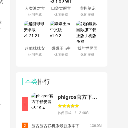
赋
人类派对大
口袋觉醒官
虚拟萌宠
乱斗安卓版
方正版下载
Smolsies安
休闲养成
休闲养成
休闲养成
v1
v3.1.0.89811
卓版v1.0.2
金
但
超能球球安
爆爆王m中
我的世界国
卓版
文版v1.0.2
际服下载正
休闲养成
休闲养成
休闲养成
v1.21.21
版手机版免
费
v1.26.33.1
本类
排行
phigros官方下载安装
，
1
休闲养成 / 2.46G
波古波古联机版最新版本下载(BOKU BOKU)v1.0.306
2
136.0M