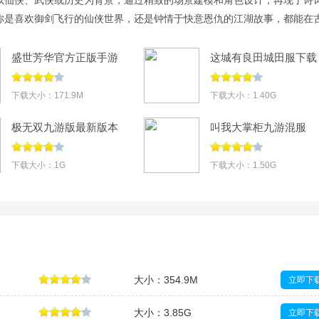
你是喜欢御剑飞行的仙侠世界，还是钟情于快意恩仇的江湖故事，都能在
己的天地。在众多古风手游中，仙侠类作品尤其注重剧情与养成，玩家可
难飞升成仙；而武侠类则强调自由探索与招式对决，拳
盛世芳华官方正版手游
这城有良田城田服下载
下载v1.0.54
v276.000
下载大小：171.9M
下载大小：1.40G
极无双九游版最新版本
叫我大掌柜九游混服
v16.30.0
v8.7.2
下载大小：1G
下载大小：1.50G
大小：354.9M
立即下
大小：3.85G
立即下