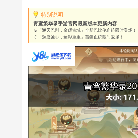
特别说明
青鸾繁华录手游官网最新版本更新内容
※「通天巴别，金辉古域」全新巴比伦血统限时登场！
※「魅蛊蚀心，迷影重重」苗疆血统限时返场！