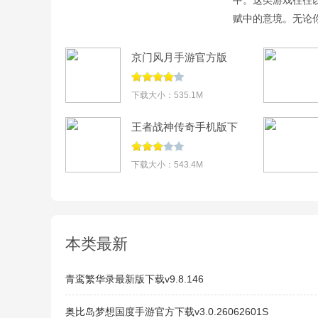
赋中的意境。无论
手游中找到属于自
演修仙者，历经劫
京门风月手游官方版
v2.2.9
下载大小：535.1M
王者战神传奇手机版下
载v1.0.7
下载大小：543.4M
本类最新
青鸾繁华录最新版下载v9.8.146
奥比岛梦想国度手游官方下载v3.0.26062601S