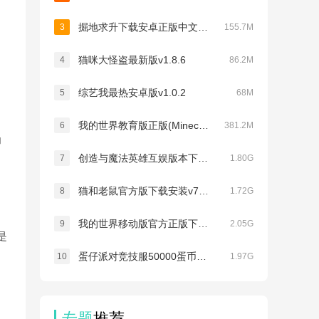
掘地求升下载安卓正版中文免费版v2.0.2
3
155.7M
猫咪大怪盗最新版v1.8.6
4
86.2M
综艺我最热安卓版v1.0.2
5
68M
我的世界教育版正版(Minecraft Education)v1.21.10.0
6
381.2M
为
创造与魔法英雄互娱版本下载v1.0.0850
7
1.80G
猫和老鼠官方版下载安装v7.49.2
8
1.72G
我的世界移动版官方正版下载安装v3.8.25.293531
9
2.05G
是
蛋仔派对竞技服50000蛋币最新版下载v1.0.233
10
1.97G
专题
推荐