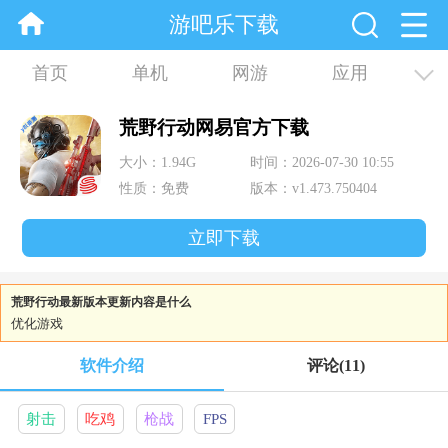
游吧乐下载
首页
单机
网游
应用
资讯
合集
荒野行动网易官方下载
大小：1.94G
时间：2026-07-30 10:55
性质：免费
版本：v1.473.750404
立即下载
荒野行动最新版本更新内容是什么
优化游戏
软件介绍
评论
(11)
射击
吃鸡
枪战
FPS