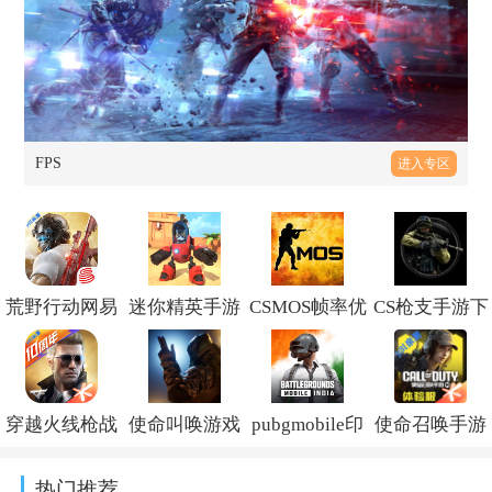
FPS
进入专区
荒野行动网易
迷你精英手游
CSMOS帧率优
CS枪支手游下
官方下载
下载安装v1.0
化补丁-三版本
载v2.6
v1.473.750404
下载2026最新
穿越火线枪战
使命叫唤游戏
pubgmobile印
使命召唤手游
版114514.v8
王者2026年最
下载手机版
度服下载
体验服最新版
热门推荐