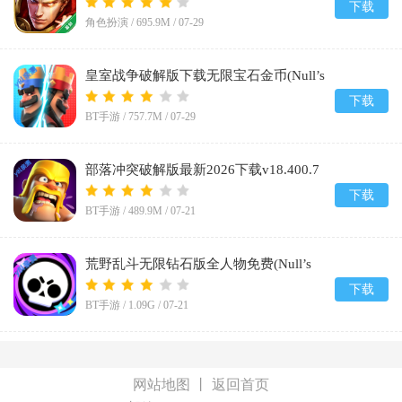
下载
角色扮演 /
695.9M
/
07-29
皇室战争破解版下载无限宝石金币(Null’s
Royale)v15.535.13
下载
BT手游 /
757.7M
/
07-29
部落冲突破解版最新2026下载v18.400.7
下载
BT手游 /
489.9M
/
07-21
荒野乱斗无限钻石版全人物免费(Null’s
Brawl)v68.279
下载
BT手游 /
1.09G
/
07-21
网站地图
丨
返回首页