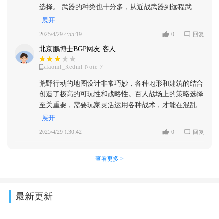
选择。 武器的种类也十分多，从近战武器到远程武
器，应有尽有，让玩家可以找到最适合自己的武器，并
展开
且可以随着游戏进程进行升级和改造， 打造属于自己
2025/4/29 4:55:19
0
回复
的专属战术！
北京鹏博士BGP网友 客人
xiaomi_Redmi Note 7
荒野行动的地图设计非常巧妙，各种地形和建筑的结合
创造了极高的可玩性和战略性。百人战场上的策略选择
至关重要，需要玩家灵活运用各种战术，才能在混乱中
找到生存的机会。 游戏的节奏把握和团队配合也至关
展开
重要， 配合好可以轻松获胜，失败则会身受重伤！
2025/4/29 1:30:42
0
回复
查看更多 >
最新更新