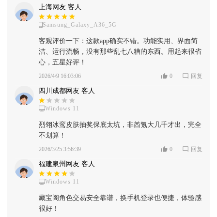
上海网友 客人
Samsung_Galaxy_A36_5G
客观评价一下：这款app确实不错。功能实用、界面简
洁、运行流畅，没有那些乱七八糟的东西。用起来很省
心，五星好评！
2026/4/9 16:03:06
0
回复
四川成都网友 客人
Windows 11
烈翎冰鸾皮肤抽奖保底太坑，非酋氪大几千才出，完全
不划算！
2026/3/25 3:56:39
0
回复
福建泉州网友 客人
Windows 11
藏宝阁角色交易安全靠谱，换手机登录也便捷，体验感
很好！