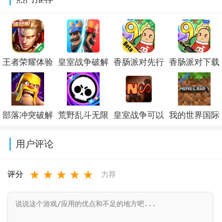
新版本下载
v1.0.3最新版
(Battlegrounds
本v0.9.87
v1.0.560.860
India)v4.4.0
王者荣耀体验
皇室战争破解
香肠派对先行
香肠派对下载
服下载官方正
版下载无限宝
服最新版
正版免费要登
版
石金币(Null’s
2026v25.12
录v25.12
部落冲突破解
荒野乱斗无限
皇室战争可以
我的世界国际
2026v11.41.1.16
Royale)v15.535.13
版最新2026下
钻石版全人物
修改卡牌的版
服下载正版手
用户评论
载v18.400.7
免费(Null’s
本(null’s royale
机版免费
★
★
★
★
★
Brawl)v68.279
infinity)v14.593.1
v1.26.33.1
评分
力荐