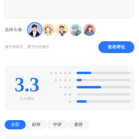
选择头像:
发布评论
请文明发言，遵守社区规范
★
★
★
★
★
3.3
★
★
★
★
★
★
★
★
★
11人评分
★
全部
好评
中评
差评