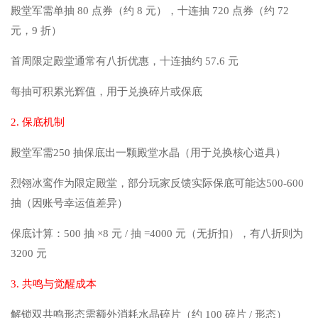
殿堂军需单抽 80 点券（约 8 元），十连抽 720 点券（约 72
元，9 折）
首周限定殿堂通常有八折优惠，十连抽约 57.6 元
每抽可积累光辉值，用于兑换碎片或保底
2. 保底机制
殿堂军需250 抽保底出一颗殿堂水晶（用于兑换核心道具）
烈翎冰鸾作为限定殿堂，部分玩家反馈实际保底可能达500-600
抽（因账号幸运值差异）
保底计算：500 抽 ×8 元 / 抽 =4000 元（无折扣），有八折则为
3200 元
3. 共鸣与觉醒成本
解锁双共鸣形态需额外消耗水晶碎片（约 100 碎片 / 形态）