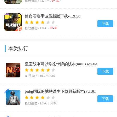
角色扮演 /
237.7M
/
07-30
使命召唤手游最新版下载v1.9.56
下载
枪战射击 /
1.97G
/
07-30
本类排行
皇室战争可以修改卡牌的版本(null’s royale
infinity)v14.593.1
下载
BT手游 /
1.10G
/
07-16
pubg国际服地铁逃生下载最新版本(PUBG
MOBILE)v4.5.0
下载
枪战射击 /
1.37G
/
06-05