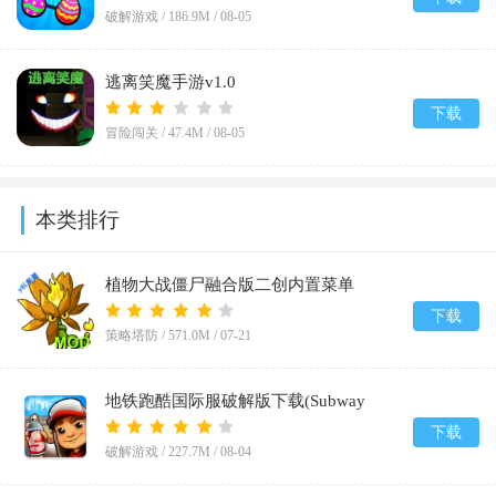
破解游戏 /
186.9M
/
08-05
逃离笑魔手游v1.0
下载
冒险闯关 /
47.4M
/
08-05
本类排行
植物大战僵尸融合版二创内置菜单
(PlantsVsZombiesRH-Mod)v3.8.1
下载
策略塔防 /
571.0M
/
07-21
地铁跑酷国际服破解版下载(Subway
Surf)v3.67.0
下载
破解游戏 /
227.7M
/
08-04