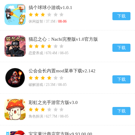
搞个球球小游戏v1.0.1
下载
休闲益智 /
37.1M
/
08-06
猫忍之心：Nachi完整版v1.0官方版
下载
恋爱养成 /
670.4M
/
08-05
公会会长内置mod菜单下载v2.142
下载
破解游戏 /
23.5M
/
08-05
彩虹之光手游官方版v3.0
下载
角色扮演 /
627.7M
/
08-05
宝宝果汁商店官方版v9.93.00.00