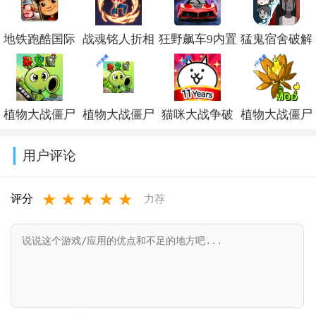
地铁跑酷国际
战魂铭人折相
狂野飙车9内置
猛鬼宿舍破解
服破解版下载
思内置修改器
修改器最新版
版下载无限金
(Subway
最新版v3.4.0
本v52.1.2a破解
币无限闪电最
植物大战僵尸
植物大战僵尸
猫咪大战争破
植物大战僵尸
Surf)v3.67.0
版
新版v2.5.20
杂交版破解版
杂交版重制版
解版下载可扭
融合版二创内
用户评论
手机下载
手机版下载
蛋2026v15.5.0
置菜单
★
★
★
★
★
(Plants vs
v0.25.5
(PlantsVsZomb
评分
力荐
Zombies Super
Mod)v3.8.1
Hybrid)v0.25.5.0