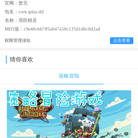
官网：
暂无
包名：
com.iplay.tfjl
名称：
塔防精灵
MD5值：
c9e40cbb785a647a50c135d1d6c0d2a4
权限管理须知
点击查看
猜你喜欢
策略冒险