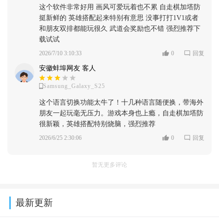
这个软件非常好用 画风可爱玩着也不累 自走棋加塔防
挺新鲜的 英雄搭配起来特别有意思 没事打打1V1或者
和朋友双排都能玩很久 武道会奖励也不错 强烈推荐下
载试试
2026/7/10 3:10:33
0
回复
安徽蚌埠网友 客人
Samsung_Galaxy_S25
这个语言切换功能太牛了！十几种语言随便换，带海外
朋友一起玩毫无压力。游戏本身也上瘾，自走棋加塔防
很新颖，英雄搭配特别烧脑，强烈推荐
2026/6/25 2:30:06
0
回复
暂无更多评论
最新更新