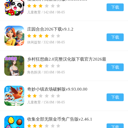
下载
儿童教育 /
142.6M
/
08-05
庄园合合2026下载v9.1.2
下载
休闲益智 /
332.6M
/
08-05
乡村狂想曲2.0完整汉化版下载官方2026最
新版v2.0
下载
角色扮演 /
183.6M
/
08-05
奇妙小镇农场破解版v9.93.00.00
下载
儿童教育 /
156.0M
/
08-05
收集全部无限金币免广告版v2.46.1
下载