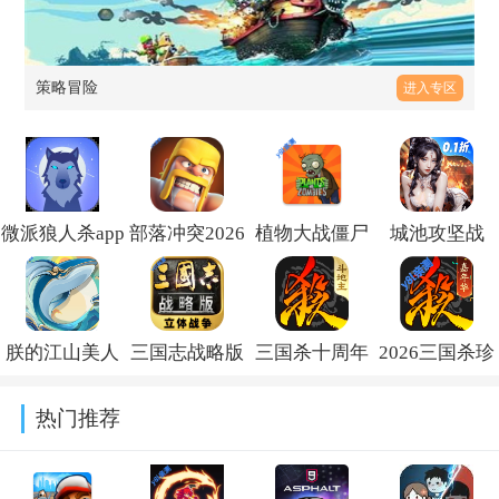
策略冒险
进入专区
微派狼人杀app
部落冲突2026
植物大战僵尸
城池攻坚战
下载v2.5.16
最新版本
经典版中文版
2026免费下载
v18.111.1
下载安装
v3.2.0
朕的江山美人
三国志战略版
三国杀十周年
2026三国杀珍
v3.17.0
jsgame下载
九游客户端
官方正版安装
藏版官方下载
热门推荐
v2.17.67
v2081.1730
包下载v4.5.8
v4.5.8