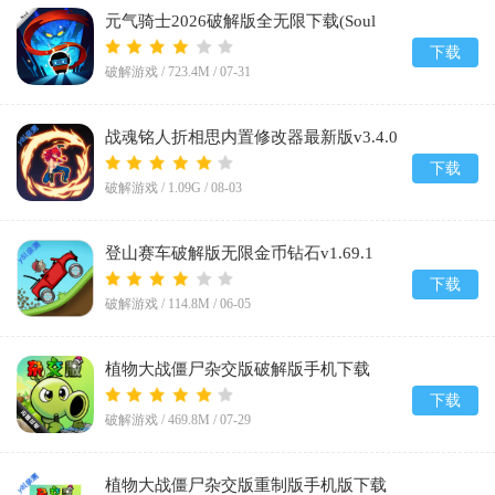
元气骑士2026破解版全无限下载(Soul
Knight)v8.4.0
下载
破解游戏 /
723.4M
/
07-31
战魂铭人折相思内置修改器最新版v3.4.0
下载
破解游戏 /
1.09G
/
08-03
登山赛车破解版无限金币钻石v1.69.1
下载
破解游戏 /
114.8M
/
06-05
植物大战僵尸杂交版破解版手机下载
(Plants vs Zombies Super Hybrid)v0.25.5.0
下载
破解游戏 /
469.8M
/
07-29
植物大战僵尸杂交版重制版手机版下载