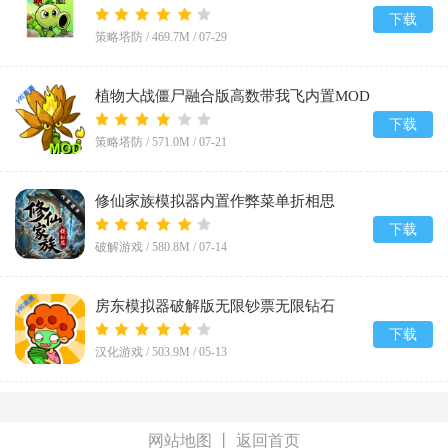
v0.25.5
下载
策略塔防 /
469.7M
/
07-29
植物大战僵尸融合版高数带我飞内置MOD
菜单(PlantsVsZombiesRH-Mod)v3.8.1
下载
策略塔防 /
571.0M
/
07-21
修仙家族模拟器内置作弊菜单折相思
v10.1.6
下载
破解游戏 /
580.8M
/
07-14
房东模拟器破解版无限钞票无限钻石
v1.87.5.2
下载
汉化游戏 /
503.9M
/
05-13
网站地图
丨
返回首页