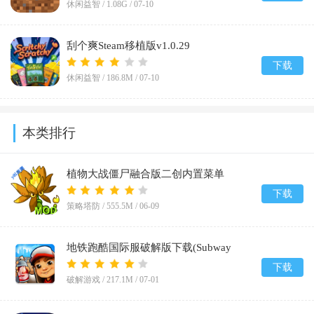
休闲益智 /
1.08G
/
07-10
刮个爽Steam移植版v1.0.29
下载
休闲益智 /
186.8M
/
07-10
本类排行
植物大战僵尸融合版二创内置菜单
(PlantsVsZombiesRH-Mod)v3.7
下载
策略塔防 /
555.5M
/
06-09
地铁跑酷国际服破解版下载(Subway
Surf)v3.65.1
下载
破解游戏 /
217.1M
/
07-01