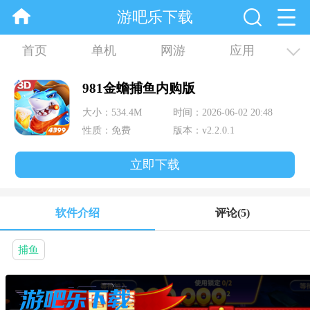
游吧乐下载
首页
单机
网游
应用
资讯
合集
981金蟾捕鱼内购版
大小：534.4M
时间：2026-06-02 20:48
性质：免费
版本：v2.2.0.1
立即下载
软件介绍
评论
(5)
捕鱼