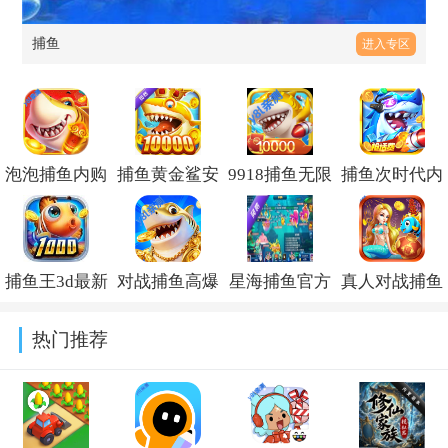
捕鱼
进入专区
泡泡捕鱼内购
捕鱼黄金鲨安
9918捕鱼无限
捕鱼次时代内
版v3.7.0
卓版v1.0
金币版v1.0.20
购版v1.0.0
捕鱼王3d最新
对战捕鱼高爆
星海捕鱼官方
真人对战捕鱼
版2026v1.0
版v3.7.5.0
最新版
无限金币版
热门推荐
2026v4.2.7 安
v3.7.5.0
卓版