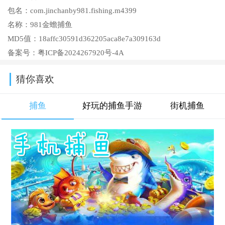
包名：
com.jinchanby981.fishing.m4399
名称：
981金蟾捕鱼
MD5值：
18affc30591d362205aca8e7a309163d
备案号：
粤ICP备2024267920号-4A
猜你喜欢
捕鱼
好玩的捕鱼手游
街机捕鱼