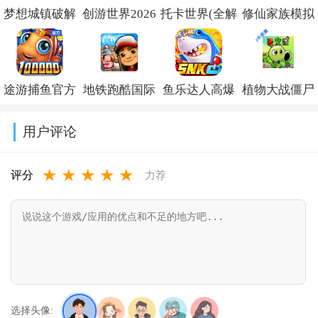
梦想城镇破解
创游世界2026
托卡世界(全解
修仙家族模拟
版内置修改菜
最新版下载
锁版
器内置作弊菜
单
v1.77.0
本)2026v1.134
单折相思
途游捕鱼官方
地铁跑酷国际
鱼乐达人高爆
植物大战僵尸
(Township)v37.0.2
v10.1.5
版免费下载最
服破解版下载
版最新版
杂交版重制版
用户评论
新版本v4.878
(Subway
v1.2.10
手机版下载
★
★
★
★
★
Surf)v3.65.1
v0.23.0.0
评分
力荐
选择头像: