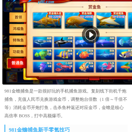
981金蟾捕鱼是一款很好玩的手机捕鱼游戏。复刻线下街机千炮
捕鱼，充值人民币兑换游戏金币，调整炮台倍数（1 倍～千倍不
等）消耗金币开炮打鱼，击杀鱼种返还对应金币，金蟾是核心
高倍率 BOSS，打中高额爆币。
981金蟾捕鱼新手零氪技巧