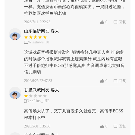
炮台一开，鱼群哗哗倒，金币飞涨，跟街机厅手感一模
一样。充值换金币虽然心疼但确实爽，一局能过足瘾，
推荐给喜欢捕鱼的老铁
2026/7/11 2:22:23
0
回复
山东临沂网友 客人
Windows 10
这游戏语音播报挺带劲的 能切换好几种真人声 打金蟾
的时候那个播报喊得我肾上腺素飙升 就是内购有点狠
不过千倍炮打中BOSS那感觉真爽 声音调成东北大姐音
倍儿亲切
2026/6/25 22:47:33
0
回复
甘肃武威网友 客人
OnePlus_15R
高倍场太坑了，充了几百没多久就造完，高倍率BOSS
根本打不中
2026/5/31 3:35:50
0
回复