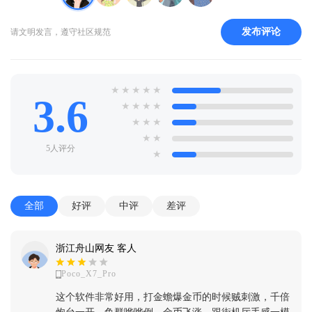
发布评论
请文明发言，遵守社区规范
★
★
★
★
★
3.6
★
★
★
★
★
★
★
★
★
5人评分
★
全部
好评
中评
差评
浙江舟山网友 客人
Poco_X7_Pro
这个软件非常好用，打金蟾爆金币的时候贼刺激，千倍