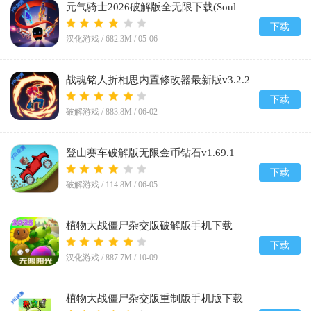
元气骑士2026破解版全无限下载(Soul
Knight)v8.2.0
下载
汉化游戏 /
682.3M
/
05-06
战魂铭人折相思内置修改器最新版v3.2.2
下载
破解游戏 /
883.8M
/
06-02
登山赛车破解版无限金币钻石v1.69.1
下载
破解游戏 /
114.8M
/
06-05
植物大战僵尸杂交版破解版手机下载
(Plants vs Zombies Super Hybrid)v3.12
下载
汉化游戏 /
887.7M
/
10-09
植物大战僵尸杂交版重制版手机版下载