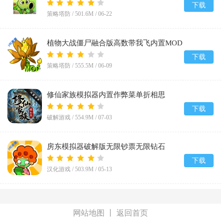
v0.23.0.0
下载
策略塔防 /
501.6M
/
06-22
植物大战僵尸融合版高数带我飞内置MOD
菜单(PlantsVsZombiesRH-Mod)v3.7
下载
策略塔防 /
555.5M
/
06-09
修仙家族模拟器内置作弊菜单折相思
v10.1.5
下载
破解游戏 /
554.9M
/
07-03
房东模拟器破解版无限钞票无限钻石
v1.87.5.2
下载
汉化游戏 /
503.9M
/
05-13
网站地图
丨
返回首页