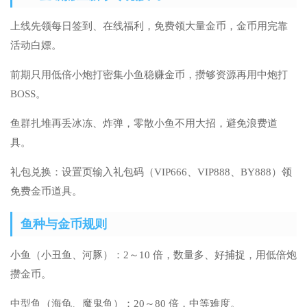
上线先领每日签到、在线福利，免费领大量金币，金币用完靠
活动白嫖。
前期只用低倍小炮打密集小鱼稳赚金币，攒够资源再用中炮打
BOSS。
鱼群扎堆再丢冰冻、炸弹，零散小鱼不用大招，避免浪费道
具。
礼包兑换：设置页输入礼包码（VIP666、VIP888、BY888）领
免费金币道具。
鱼种与金币规则
小鱼（小丑鱼、河豚）：2～10 倍，数量多、好捕捉，用低倍炮
攒金币。
中型鱼（海龟、魔鬼鱼）：20～80 倍，中等难度。