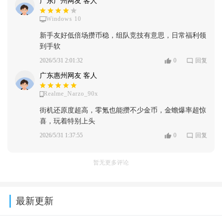
广东广州网友 客人
Windows 10
新手友好低倍场攒币稳，组队竞技有意思，日常福利领
到手软
2026/5/31 2:01:32
0
回复
广东惠州网友 客人
Realme_Narzo_90x
街机还原度超高，零氪也能攒不少金币，金蟾爆率超惊
喜，玩着特别上头
2026/5/31 1:37:55
0
回复
暂无更多评论
最新更新