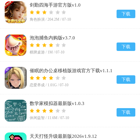
剑勤四海手游官方版v1.0
下载
角色扮演 /
204.2M
/
07-10
泡泡捕鱼内购版v3.7.0
下载
棋牌桌游 /
1M
/
07-10
催眠的办公桌移植版游戏官方下载v1.1.1
下载
恋爱养成 /
1.01G
/
07-10
数学家模拟器最新版v1.0.3
下载
休闲益智 /
11.6M
/
07-10
天天打怪升级最新版2026v1.9.12