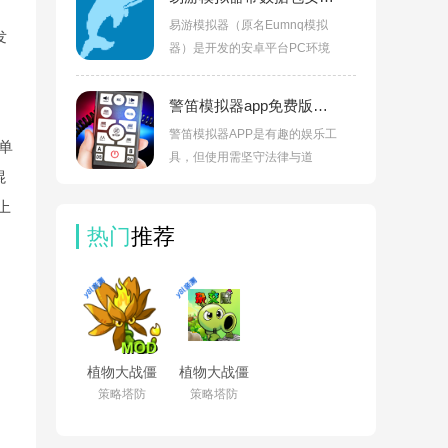
易游模拟器（原名Eumnq模拟
发
器）是开发的安卓平台PC环境
警笛模拟器app免费版下载v1.13
警笛模拟器APP是有趣的娱乐工
单
具，但使用需坚守法律与道
混
上
热门
推荐
植物大战僵
植物大战僵
尸融合版二
尸杂交版重
策略塔防
策略塔防
创内置菜单
制版手机版
(PlantsVsZombiesRH-
下载
Mod)v3.8
v0.24.0.0