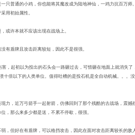
是一只普通的小鸡，你也能将其魔改成为陆地神仙，一鸡力抗百万师
皆采用初始属性。
慢，或许本就不应该出现在战场上。
惜没有盾牌且攻击距离较短，因此不是很强。
伤害，起初以为投出的石头会一路砸过去，可惜砸在地面上就消失了
击溃十倍以下的人类单位。值得吐槽的是投石机是全自动机械。。。
表现力，近万弓箭手一起射箭，仿佛回到了那个残酷的古战场，震撼
单位，那么来多少都是送，不累不停歇，很强。
不弱，但好在有盾牌，可以格挡攻击，因此在面对攻击距离较长的敌