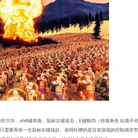
方向，shift键奔跑，鼠标左键攻击，E键格挡（持盾角色 站着不
，只需要再按一次鼠标右键就好。值得吐槽的是目前游戏的控制感非