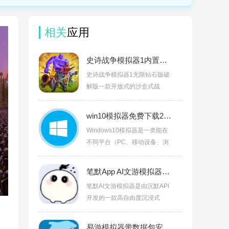
相关
应用
史诗战争模拟器1内置功能菜单MODv1.9.30
史诗战争模拟器1无限钻石版破
解版一款开放式的沙盒式战
win10模拟器免费下载2026最新手机版v2.3.5
Windows10模拟器是一类能在
不同平台（PC、移动设备、浏
笔默App AI文游模拟器官方正版下载1.0.0
笔默AI文游模拟器是由沉默API
开发的一款高自由度沉浸式
易游模拟器带数据包安卓下载v0.9.5.91