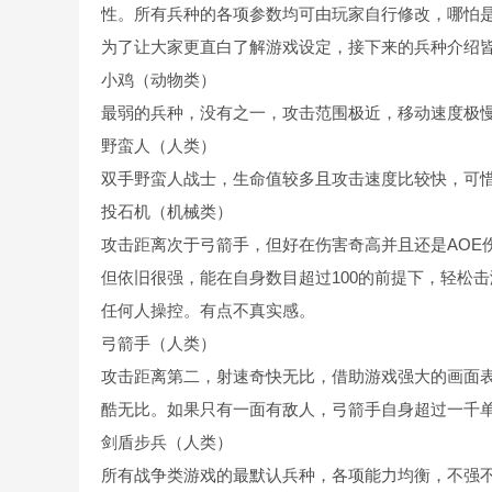
性。所有兵种的各项参数均可由玩家自行修改，哪怕
为了让大家更直白了解游戏设定，接下来的兵种介绍
小鸡（动物类）
最弱的兵种，没有之一，攻击范围极近，移动速度极
野蛮人（人类）
双手野蛮人战士，生命值较多且攻击速度比较快，可
投石机（机械类）
攻击距离次于弓箭手，但好在伤害奇高并且还是AOE
但依旧很强，能在自身数目超过100的前提下，轻松
任何人操控。有点不真实感。
弓箭手（人类）
攻击距离第二，射速奇快无比，借助游戏强大的画面
酷无比。如果只有一面有敌人，弓箭手自身超过一千
剑盾步兵（人类）
所有战争类游戏的最默认兵种，各项能力均衡，不强