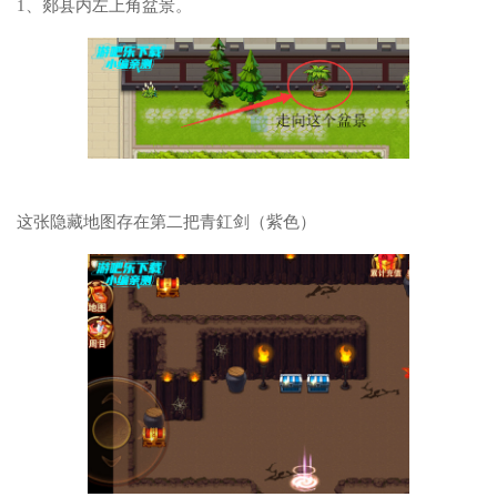
1、郯县内左上角盆景。
这张隐藏地图存在第二把青釭剑（紫色）