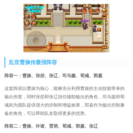
乱世曹操传最强阵容
阵容一：曹操、张郃、张辽、司马懿、荀彧、郭嘉
这套阵容以曹操为核心，能够充分利用曹操的主动技能带来的
输出伤害，同时张郃和张辽担任辅助输出的角色，司马懿和荀
彧则为团队提供强大的控制和增益效果，郭嘉作为输出控制兼
备的角色，可以帮助队友取得更多的优势。
阵容二：曹操、许诸、贾诩、荀彧、郭嘉、张辽