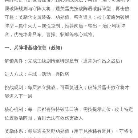
兵阵塔是《乱世曹操传》核心挑战玩法，共10 + 层，每层有专
属破阵规则与守阵大将；通关需先按破阵语破解阵型，再击败
守将；奖励含专属装备、功勋值、稀有道具；核心策略为破解
阵型→集中火力→属性克制，推荐肉盾 + 输出 + 治疗均衡阵
容，优先培养吕布、曹操、貂蝉等核心武将。
一、兵阵塔基础信息（必知）
解锁条件：完成主线剧情至特定章节（通常为许昌之战后）
进入方式：主城→活动→兵阵塔
挑战规则：每层独立挑战，可重复进入；破阵后需击败守将才
能进入下一层
核心机制：每一层都有独特破阵口诀，需按提示走位 / 攻击特定
位置激活阵眼，否则无法有效伤害敌人
奖励体系：每层通关奖励功勋值（用于兑换稀有道具）+ 守将专