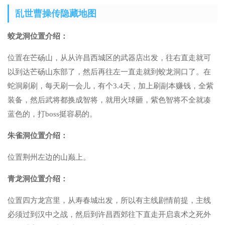
乱世曹操传隐藏地图
蛟龙洞位置介绍：
位置在芒砀山，从从许昌西城区的武器店出发，往右直走就可
以到达芒砀山东部了，然后再往左一直走就到蛟龙洞口了。在
蛇洞刷刷，每天刷一会儿，有个3.4天，加上刷副本赚钱，全紫
装备，然后武将都换成智将，就用火球砸，紫色智将不全就凑
蓝色的，打boss挺容易的。
朱雀洞位置介绍：
位置荆州左边的山巅上。
青龙洞位置介绍：
位置四方龙宫里，从寿春城出发，所以有主线剧情前提，主线
必须过到汉中之战，然后到许昌西郊往下直走开启袁术之死外