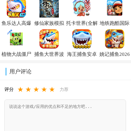
鱼乐达人高爆
修仙家族模拟
托卡世界(全解
地铁跑酷国际
版最新版
器内置作弊菜
锁版
服破解版下载
v1.2.10
单折相思
本)2026v1.133.1
(Subway
植物大战僵尸
捕鱼大世界波
海王捕鱼安卓
姚记捕鱼2026
v10.1.4
Surf)v3.65.0
杂交版重制版
克正版
版本官方下载
最新版官方版
用户评论
手机版下载
v6.02.10
v1.39.0
v8.1.0.0
★
★
★
★
★
v0.23.0.0
评分
力荐