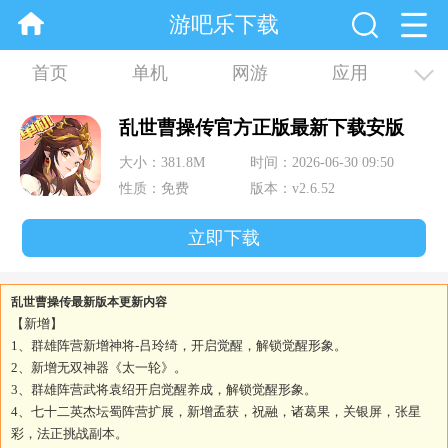
游吧乐下载
首页
单机
网游
应用
资讯
合集
乱世曹操传官方正版最新下载安版
大小：381.8M
时间：2026-06-30 09:50
性质：免费
版本：v2.6.52
立即下载
乱世曹操传最新版本更新内容
【新增】
1、群雄阵营新增神将-吕玲绮，开启觉醒，解锁觉醒形象。
2、新增无双神器《太一轮》。
3、群雄阵营武将袁绍开启觉醒养成，解锁觉醒形象。
4、七十二英杰坛蜀阵营扩展，新增孟获，祝融，诸葛果，关银屏，张星
彩，法正挑战副本。