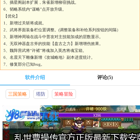
5、摘星阁副本扩展，朱雀新增柳宿挑战。
6、韬略系统内“谋略”点开放升级。
【优化】
1、新增过关斩将成就。
2、武将界面装备栏位置调整。(调整装备和补给系列按钮的间隔）
3、新增神周瑜在战斗中普攻对主技能加成的层数显示。
4、无双神器盘古斧的技能【盘古之力】新增增伤效果。
5、魏阵营武将“许褚”将魂加入英杰将魂宝箱。
6、名震天下雕像新增《攻城略地》副本进度统计。
7、修复部分已知bug。
软件介绍
评论
(5)
三国策略
塔防
策略冒险