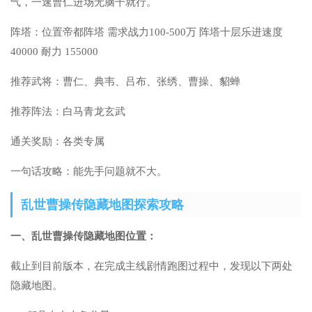
气，一速曹仁进场无脑干就行。
阵塔：位置帝都阵塔 需求战力100-500万 阵塔十层乐进速度
40000 耐力 155000
推荐武将：曹仁、典韦、吕布、张绣、曹操、貂蝉
推荐阵法：白马青龙玄武
通关奖励：各类专属
一句话攻略：能先手问题就不大。
乱世曹操传隐藏地图探索攻略
一、乱世曹操传隐藏地图位置：
截止到目前版本，在完成主线剧情跑图过程中，发现以下两处
隐藏地图。