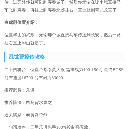
传，过完外传就可以到寿春城了。然后你无论在哪个城直接马
车飞到寿春，再往上到寿春北郊往右一直走就到青龙龙宫了。
白虎殿位置介绍：
位置华山的武殿，无论哪个城直接马车传送到长安，然后一路
往右直上华山就是了。
乱世曹操传攻略
二十四将台：位置帝都泰黄大殿 需求战力100-150万 最终BOSS
吕布速度16700 吕布耐力33000
推荐武将：乐进
推荐阵法：白马背水青龙
通关奖励：泰黄炎帝剑
一句话攻略：三星乐进先手100%控制强无敌。