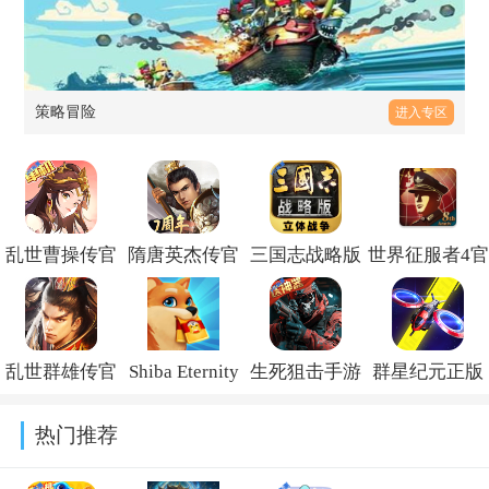
策略冒险
进入专区
乱世曹操传官
隋唐英杰传官
三国志战略版
世界征服者4官
方正版最新下
方正式版
九游客户端
方版v1.27.2
载安版v2.6.52
v100.22.6
v2080.1701
乱世群雄传官
Shiba Eternity
生死狙击手游
群星纪元正版
方最新版
链游最新版
最新版v9.1.20
官方下载
热门推荐
v1.0.11
v1.1.0
v2.59.6800.1