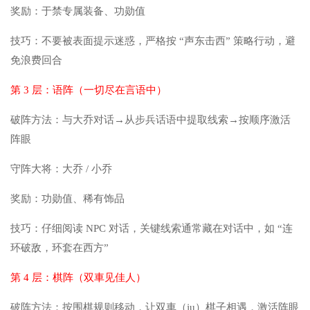
奖励：于禁专属装备、功勋值
技巧：不要被表面提示迷惑，严格按 “声东击西” 策略行动，避
免浪费回合
第 3 层：语阵（一切尽在言语中）
破阵方法：与大乔对话→从步兵话语中提取线索→按顺序激活
阵眼
守阵大将：大乔 / 小乔
奖励：功勋值、稀有饰品
技巧：仔细阅读 NPC 对话，关键线索通常藏在对话中，如 “连
环破敌，环套在西方”
第 4 层：棋阵（双車见佳人）
破阵方法：按围棋规则移动，让双車（ju）棋子相遇，激活阵眼