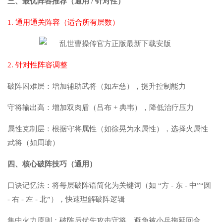
三、最优阵容推荐（通用 / 针对性）
1. 通用通关阵容（适合所有层数）
2. 针对性阵容调整
破阵困难层：增加辅助武将（如左慈），提升控制能力
守将输出高：增加双肉盾（吕布 + 典韦），降低治疗压力
属性克制层：根据守将属性（如徐晃为水属性），选择火属性
武将（如周瑜）
四、核心破阵技巧（通用）
口诀记忆法：将每层破阵语简化为关键词（如 “方 - 东 - 中”“圆
- 右 - 左 - 北”），快速理解破阵逻辑
集中火力原则：破阵后优先攻击守将，避免被小兵拖延回合