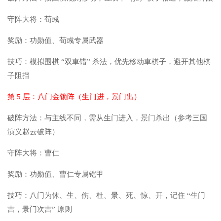
守阵大将：荀彧
奖励：功勋值、荀彧专属武器
技巧：模拟围棋 “双車错” 杀法，优先移动車棋子，避开其他棋
子阻挡
第 5 层：八门金锁阵（生门进，景门出）
破阵方法：与主线不同，需从生门进入，景门杀出（参考三国
演义赵云破阵）
守阵大将：曹仁
奖励：功勋值、曹仁专属铠甲
技巧：八门为休、生、伤、杜、景、死、惊、开，记住 “生门
吉，景门次吉” 原则