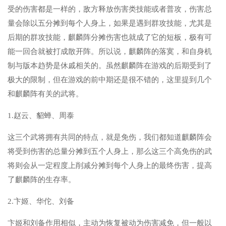
受的伤害都是一样的，敌方释放伤害类技能或者普攻，伤害总
量会除以五分摊到每个人身上，如果是遇到群攻技能，尤其是
后期的群攻技能，麒麟阵分摊伤害也就成了它的短板，极有可
能一回合就被打成散开阵。所以说，麒麟阵的落寞，和自身机
制与版本趋势是休戚相关的。虽然麒麟阵在游戏的后期受到了
极大的限制，但在游戏的前中期还是很不错的，这里提到几个
和麒麟阵有关的武将。
1.赵云、貂蝉、周泰
这三个武将拥有共同的特点，就是免伤，我们都知道麒麟阵会
将受到伤害的总量分摊到五个人身上，那么这三个高免伤的武
将则会从一定程度上削减分摊到每个人身上的最终伤害，提高
了麒麟阵的生存率。
2.卞姬、华佗、刘备
卞姬和刘备作用相似，主动为恢复被动为伤害减免，但一般以