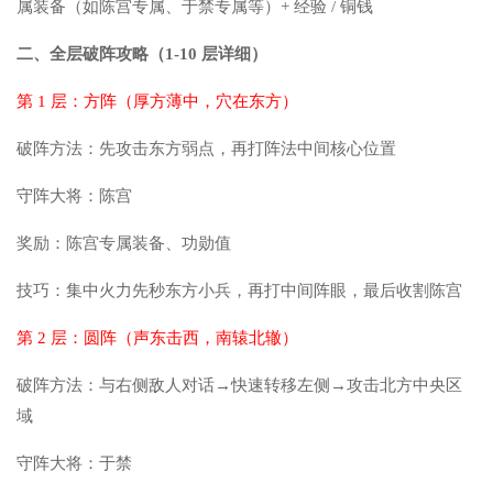
属装备（如陈宫专属、于禁专属等）+ 经验 / 铜钱
二、全层破阵攻略（1-10 层详细）
第 1 层：方阵（厚方薄中，穴在东方）
破阵方法：先攻击东方弱点，再打阵法中间核心位置
守阵大将：陈宫
奖励：陈宫专属装备、功勋值
技巧：集中火力先秒东方小兵，再打中间阵眼，最后收割陈宫
第 2 层：圆阵（声东击西，南辕北辙）
破阵方法：与右侧敌人对话→快速转移左侧→攻击北方中央区
域
守阵大将：于禁