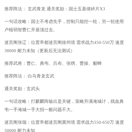
推荐阵法： 玄武青龙 通关奖励：国士五基佬碎片X3
一句话攻略：国士不考虑先手，控制只能控一轮，另一轮使用
卢植弱智曹仁开盾顶过去。
迷宫阁张辽：位置帝都迷宫阁徐州境 需求战力450-550万 速度
38000 耐力未知（更新后无法测试）
推荐武将：曹仁、典韦、吕布、张绣、曹操、貂蝉
推荐阵法： 白马青龙玄武
通关奖励：玄武头
一句话攻略：打麒麟阵输出是关键，策略升满淹城计，残血典
韦一手淹城一手大招一般问题不大。
迷宫阁张颌：位置帝都迷宫阁冀州境 需求战力550-650万 速度
50000 耐力未知