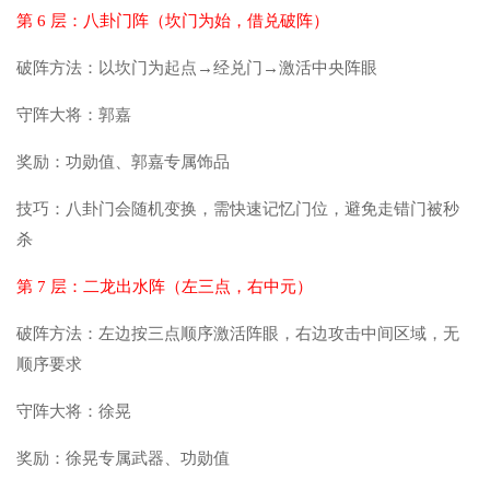
第 6 层：八卦门阵（坎门为始，借兑破阵）
破阵方法：以坎门为起点→经兑门→激活中央阵眼
守阵大将：郭嘉
奖励：功勋值、郭嘉专属饰品
技巧：八卦门会随机变换，需快速记忆门位，避免走错门被秒
杀
第 7 层：二龙出水阵（左三点，右中元）
破阵方法：左边按三点顺序激活阵眼，右边攻击中间区域，无
顺序要求
守阵大将：徐晃
奖励：徐晃专属武器、功勋值