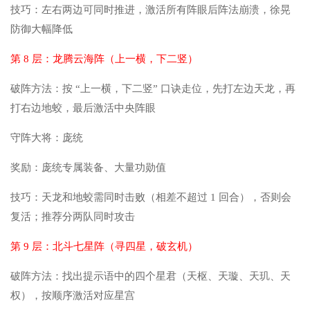
技巧：左右两边可同时推进，激活所有阵眼后阵法崩溃，徐晃
防御大幅降低
第 8 层：龙腾云海阵（上一横，下二竖）
破阵方法：按 “上一横，下二竖” 口诀走位，先打左边天龙，再
打右边地蛟，最后激活中央阵眼
守阵大将：庞统
奖励：庞统专属装备、大量功勋值
技巧：天龙和地蛟需同时击败（相差不超过 1 回合），否则会
复活；推荐分两队同时攻击
第 9 层：北斗七星阵（寻四星，破玄机）
破阵方法：找出提示语中的四个星君（天枢、天璇、天玑、天
权），按顺序激活对应星宫