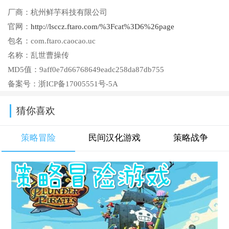
厂商：
杭州鲜芋科技有限公司
官网：
http://lsccz.ftaro.com/%3Fcat%3D6%26page
包名：
com.ftaro.caocao.uc
名称：
乱世曹操传
MD5值：
9aff0e7d66768649eadc258da87db755
备案号：
浙ICP备17005551号-5A
猜你喜欢
策略冒险
民间汉化游戏
策略战争