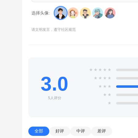
选择头像:
请文明发言，遵守社区规范
★
★
★
★
★
3.0
★
★
★
★
★
★
★
★
★
5人评分
★
全部
好评
中评
差评