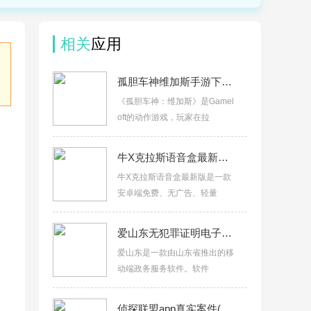
相关
应用
孤胆车神维加斯手游下载v9.5.0d
《孤胆车神：维加斯》是Gamel
oft的动作游戏，玩家在拉
牛X克拉斯语音盒最新版v1.0
牛X克拉斯语音盒最新版是一款
安卓端免费、无广告、轻量
爱山东无犯罪证明电子版下载v5.4.0
爱山东是一款由山东省推出的移
动端政务服务软件。软件
侦探联盟app真实案件(原犯罪大师)v1.9.9