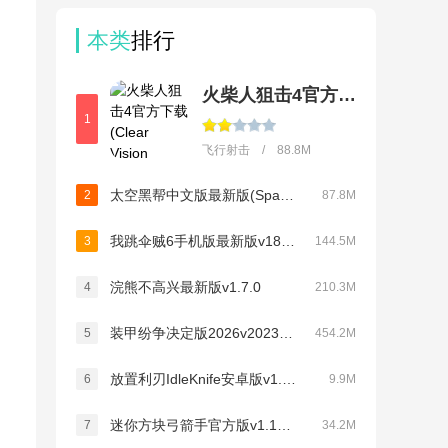
本类
排行
火柴人狙击4官方下载(Clear Vision 4)
1
飞行射击 / 88.8M
太空黑帮中文版最新版(Space Gangster)v3
2
87.8M
我跳伞贼6手机版最新版v189.1.3.3018
3
144.5M
浣熊不高兴最新版v1.7.0
4
210.3M
装甲纷争决定版2026v2023.6.6.1-OBT
5
454.2M
放置利刃IdleKnife安卓版v1.0.16
6
9.9M
迷你方块弓箭手官方版v1.1最新版
7
34.2M