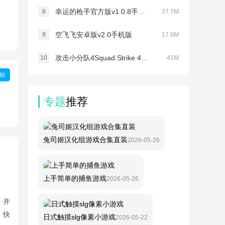
幸运的枪手官方版v1.0.8手机版
8
27.7M
空飞飞安卓版v2.0手机版
9
17.6M
攻击小分队4Squad Strike 4安卓版v2.3
10
41M
知
专题
推荐
兔司姬汉化组游戏合集直装
2026-05-26
上手简单的捕鱼游戏
2026-05-26
，并
，快
日式触摸slg像素小游戏
2026-05-22