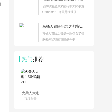
冒
侦探联盟是原来的犯罪大师手游
Crimaster。这里是推理侦
马桶人冒险犯罪之都安卓版v1.0
马桶人冒险之都是一款包含了很
多变异怪物的冒险战斗手
热门
推荐
火柴人大逃
亡5吃鸡篇
飞行射击
v1.0