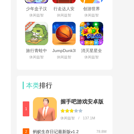
少年盒子汉
行走达人安
创游世界
化安卓版
卓版v1.6.0
2026最新版
休闲益智
休闲益智
休闲益智
v1.1最新版
手机版
下载v1.78.0
旅行青蛙中
JumpDunk3D
消灭星星全
国之旅官方
安卓版v1.5
新版官方正
休闲益智
休闲益智
休闲益智
版下载
版手游下载
v1.0.20
v7.8.2
本类
排行
握手吧游戏安卓版
1
休闲益智 / 137.1M
蚂蚁生存日记最新版v1.2
2
78.8M