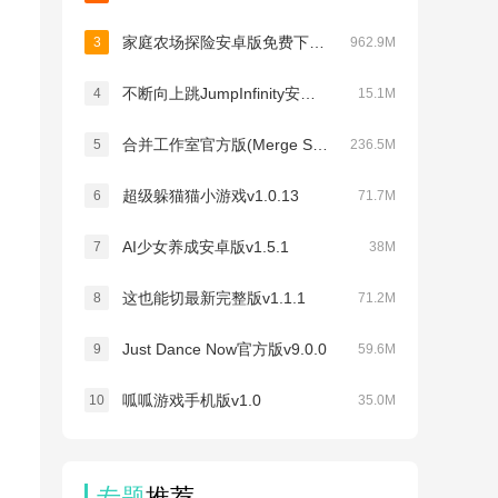
家庭农场探险安卓版免费下载(Family Farm Adventure)v1.220.101
3
962.9M
不断向上跳JumpInfinity安卓版v3.0
4
15.1M
合并工作室官方版(Merge Studio)v2.1.1
5
236.5M
超级躲猫猫小游戏v1.0.13
6
71.7M
AI少女养成安卓版v1.5.1
7
38M
这也能切最新完整版v1.1.1
8
71.2M
Just Dance Now官方版v9.0.0
9
59.6M
呱呱游戏手机版v1.0
10
35.0M
专题
推荐