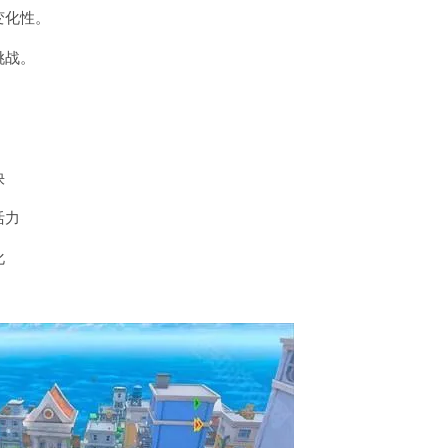
变化性。
挑战。
快
活力
化