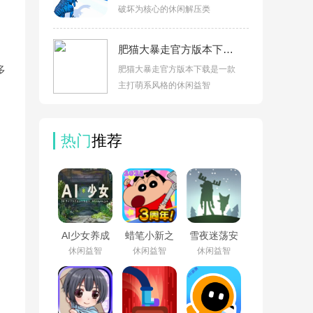
破坏为核心的休闲解压类
肥猫大暴走官方版本下载v1.0.1
多
肥猫大暴走官方版本下载是一款
主打萌系风格的休闲益智
热门
推荐
AI少女养成
蜡笔小新之
雪夜迷荡安
安卓版
小帮手大作
卓版v1.17手
休闲益智
休闲益智
休闲益智
v1.5.1
战官方正版
机版
v2.19.4