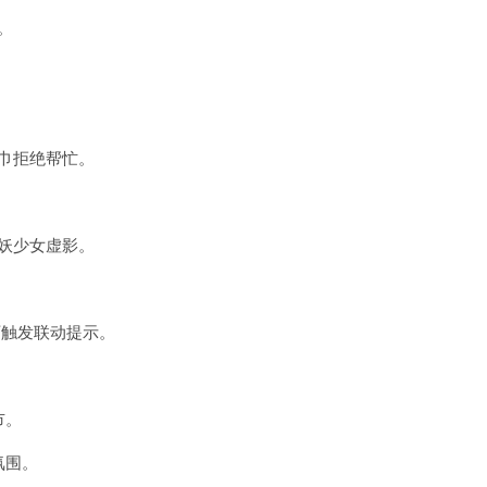
。
围巾拒绝帮忙。
鸟妖少女虚影。
可触发联动提示。
市。
氛围。