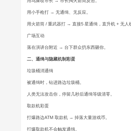
用鸟屎喷市长 → 市长掏火箭筒反击。
用小手枪打 → 无通缉、无反应。
用火箭筒 / 重武器打 → 直接5 星通缉，直升机 + 无人
广场互动
落在演讲台附近 → 台下群众扔东西砸你。
二、通缉与隐藏机制彩蛋
垃圾桶消通缉
被通缉时，钻进路边垃圾桶。
人类无法攻击你，停留几秒后通缉等级清零。
取款机彩蛋
打爆路边ATM 取款机 → 掉落大量游戏币。
打爆取款机不会触发通缉。