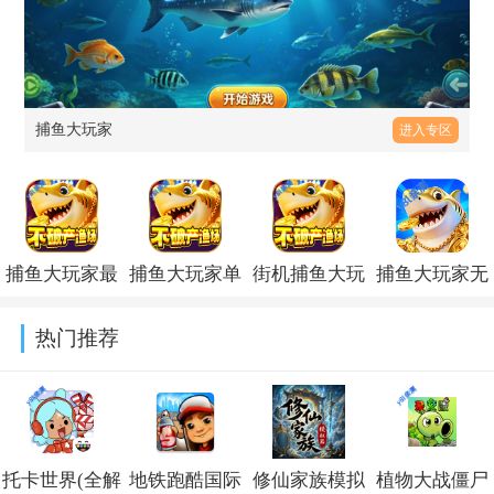
捕鱼大玩家
进入专区
捕鱼大玩家最
捕鱼大玩家单
街机捕鱼大玩
捕鱼大玩家无
新版本下载
机版官方版
家最新版
限金币钻石版
热门推荐
2026v1.1.5.0
v1.1.5.0
2026v1.1.5.0
v1.1.5.0
托卡世界(全解
地铁跑酷国际
修仙家族模拟
植物大战僵尸