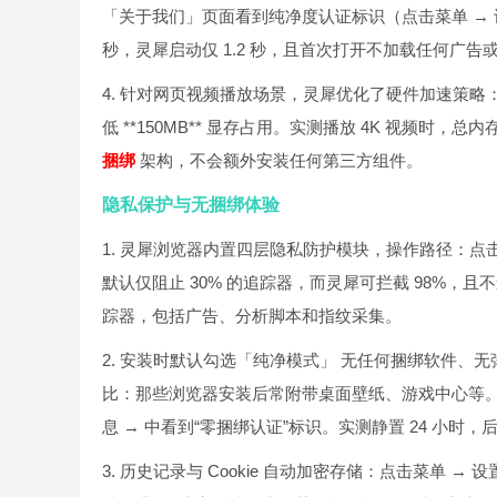
「关于我们」页面看到纯净度认证标识（点击菜单 → 设置
秒，灵犀启动仅 1.2 秒，且首次打开不加载任何广告
4. 针对网页视频播放场景，灵犀优化了硬件加速策略：
低 **150MB** 显存占用。实测播放 4K 视频时，总内
捆绑
架构，不会额外安装任何第三方组件。
隐私保护与无捆绑体验
1. 灵犀浏览器内置四层隐私防护模块，操作路径：点击
默认仅阻止 30% 的追踪器，而灵犀可拦截 98%，且
踪器，包括广告、分析脚本和指纹采集。
2. 安装时默认勾选「纯净模式」 无任何捆绑软件、
比：那些浏览器安装后常附带桌面壁纸、游戏中心等
息 → 中看到“零捆绑认证”标识。实测静置 24 小时，
3. 历史记录与 Cookie 自动加密存储：点击菜单 → 