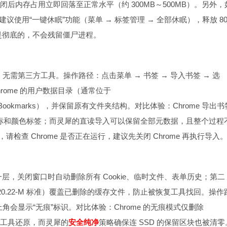
关闭后内存占用立即回落至正常水平（约 300MB～500MB）。另外，
议使用“一键休眠”功能（菜单 → 标签管理 → 全部休眠），释放 8
是彻底的，不会残留僵尸进程。
，无需第三方工具。操作路径：点击菜单 → 书签 → 导入书签 → 选
Chrome 的用户数据目录（通常位于
a\Default\Bookmarks），并保留原有文件夹结构。对比体验：Chrome 导出
义图标和颜色标签；而灵犀的直读导入可以保留全部元数据，且整个过程
检查 Chrome 是否正在运行，建议先关闭 Chrome 再执行导入
，关闭窗口时自动删除所有 Cookie、临时文件、表单历史；第二
0.22-M 标准）覆盖已删除的缓存文件，防止被恢复工具找回。操作
角会显示“无痕”标识。对比体验：Chrome 的无痕模式仅删除
取证工具还原，而灵犀的
安全纯净
策略确保连 SSD 的保留区块也被清零