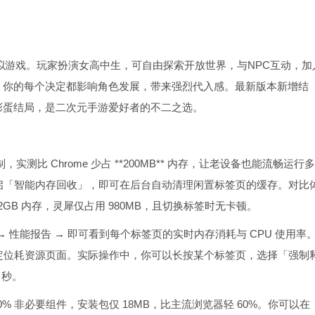
拟游戏。玩家扮演女高中生，可自由探索开放世界，与NPC互动，加
，你的每个决定都影响角色发展，带来强烈代入感。最新版本新增结
彩蛋结局，是二次元手游爱好者的不二之选。
制，实测比 Chrome 少占 **200MB** 内存，让老设备也能流畅运行
开启「智能内存回收」，即可在后台自动清理闲置标签页的缓存。对比
1.2GB 内存，灵犀仅占用 980MB，且切换标签时无卡顿。
→ 性能报告 → 即可看到每个标签页的实时内存消耗与 CPU 使用率
户精准定位耗资源页面。实际操作中，你可以长按某个标签页，选择「强制
 秒。
% 非必要组件，安装包仅 18MB，比主流浏览器轻 60%。你可以在