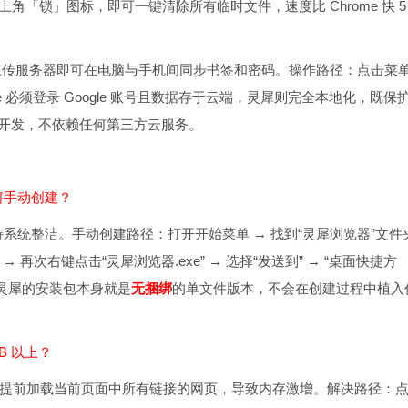
角「锁」图标，即可一键清除所有临时文件，速度比 Chrome 快 5
，无需上传服务器即可在电脑与手机间同步书签和密码。操作路径：点击菜
me 必须登录 Google 账号且数据存于云端，灵犀则完全本地化，既保
开发，不依赖任何第三方云服务。
何手动创建？
系统整洁。手动创建路径：打开开始菜单 → 找到“灵犀浏览器”文件
→ 再次右键点击“灵犀浏览器.exe” → 选择“发送到” → “桌面快捷方
灵犀的安装包本身就是
无捆绑
的单文件版本，不会在创建过程中植入
B 以上？
会提前加载当前页面中所有链接的网页，导致内存激增。解决路径：