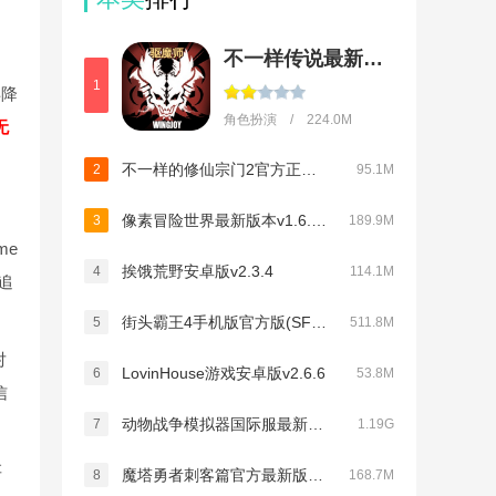
不一样传说最新版本
1
再降
角色扮演 / 224.0M
无
不一样的修仙宗门2官方正版v1.1.0
2
95.1M
像素冒险世界最新版本v1.6.17
3
189.9M
me
挨饿荒野安卓版v2.3.4
4
114.1M
追
街头霸王4手机版官方版(SF IV CE)v1.08.01
5
511.8M
对
LovinHouse游戏安卓版v2.6.6
6
53.8M
信
动物战争模拟器国际服最新版(Animal Revolt Battle Simulator)v4.1.7
7
1.19G
存
魔塔勇者刺客篇官方最新版v1.1
8
168.7M