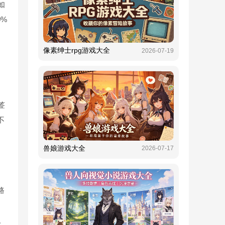
如
0%
像素绅士rpg游戏大全
2026-07-19
书签
不
。
兽娘游戏大全
2026-07-17
路
。