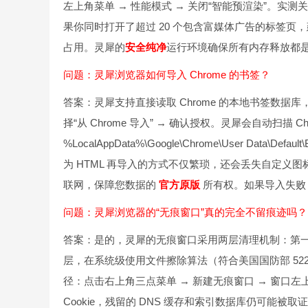
左上角菜单 → 性能模式 → 关闭“智能预渲染”。实测
果你同时打开了超过 20 个包含富媒体广告的标签页，建
占用。灵犀的
安全纯净
运行环境确保所有内存释放都
问题：灵犀浏览器如何导入 Chrome 的书签？
答案：灵犀支持直接读取 Chrome 的本地书签数据库
择“从 Chrome 导入” → 确认授权。灵犀会自动扫描 
%LocalAppData%\Google\Chrome\User Dat
为 HTML 再导入的方式不仅繁琐，还会丢失自定
联网，保障您数据的
官方原版
所有权。如果导入失败，请
问题：灵犀浏览器的“无痕窗口”真的完全不留痕迹吗？
答案：是的，灵犀的无痕窗口采用两层清理机制：第一层
层，在系统级使用文件擦除算法（符合美国国防部 522
径：点击右上角三点菜单 → 新建无痕窗口 → 窗口左上
Cookie，残留的 DNS 缓存和索引数据库仍可能被