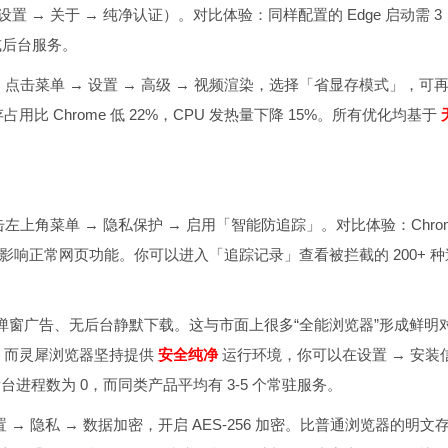
 → 关于 → 纯净认证）。对比体验：同样配置的 Edge 启动需 3
或后台服务。
点击菜单 → 设置 → 高级 → 视频渲染，选择「省显存模式」，可
存占用比 Chrome 低 22%，CPU 发热量下降 15%。所有优化均基于
左上角菜单 → 隐私保护 → 启用「智能防追踪」。对比体验：Chro
不影响正常网页功能。你可以进入「追踪记录」查看被拦截的 200+ 种
无弹窗广告、无后台静默下载。这与市面上很多“全能浏览器”形成鲜明
。而灵犀浏览器坚持提供
安全纯净
运行环境，你可以在设置 → 安装
后台进程数为 0，而同类产品平均有 3-5 个常驻服务。
设置 → 隐私 → 数据加密，开启 AES-256 加密。比普通浏览器的明文