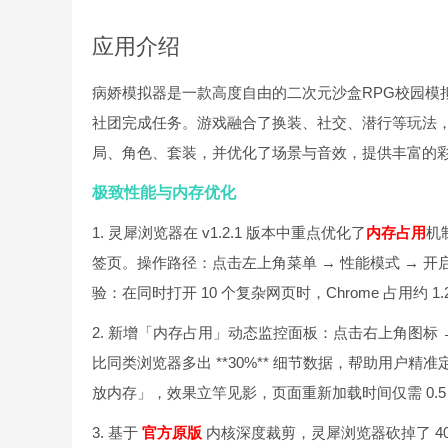
应用介绍
病娇模拟器是一款高度自由的二次元沙盒RPG校园模
社团完成任务。游戏融合了换装、社交、潜行等玩法
局、角色、套装，并优化了场景与音效，提供丰富的
极致性能与内存优化
1. 灵犀浏览器在 v1.2.1 版本中重点优化了
内存占用
机
签页。操作路径：点击左上角菜单 → 性能模式 → 
验：在同时打开 10 个复杂网页时，Chrome 占用约 
2. 新增「内存占用」动态监控面板：点击右上角图标 
比同类浏览器多出 **30%** 细节数据，帮助用
放内存」，效果立竿见影，页面重新加载时间仅需 0.5
3. 基于
官方原版
内核深度裁剪，灵犀浏览器砍掉了 40