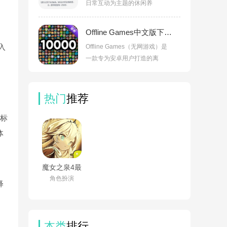
日常互动为主题的休闲养
Offline Games中文版下载v3.12.3纯净版
入
Offline Games（无网游戏）是
一款专为安卓用户打造的离
热门
推荐
多标
体
魔女之泉4最
。
新版v1.0免
角色扮演
释
费版
本类
排行