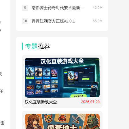
暗影骑士传奇时代安卓最新版v3.24.322
9
42.0M
弹弹江湖官方正版v1.0.1
10
65.0M
单
护
专题
推荐
夹
任
汉化直装游戏大全
2026-07-20
点击