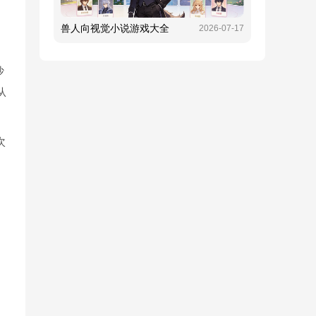
兽人向视觉小说游戏大全
2026-07-17
沙
从
次