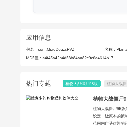
应用信息
包名：
com.MiaoDouzi.PVZ
名称：
Plant
MD5值：
a4f45a42b4d53b84aa82c9c6e4614b17
热门专题
植物大战僵尸95版
植物大战僵
植物大战僵尸9
植物大战僵尸95
设定，让原本的策
范围内广受欢迎的