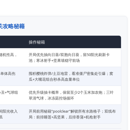
关攻略秘籍
操作秘籍
随机性高，
开局优先抽向日葵/双胞向日葵，留50阳光刷新卡
池；寒冰射手+坚果墙稳守前场
，单体高伤
囤积樱桃炸弹/土豆地雷，看准僵尸密集处引爆；窝
瓜+大嘴花组合秒杀高血量单位
小丑+气球组
优先升级抽卡概率，保留至少2个玉米加农炮；三叶
草清气球，冰冻菇控场循环
间阳光收入
开局前用秘籍“poolclear”解锁所有水路格子；双线布
低
局：前排睡莲+高坚果，后排香蒲+机枪射手