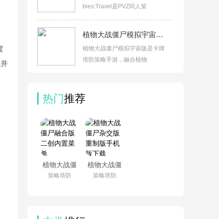
bies:Travel是PVZ同人策
植物大战僵尸模拟宇宙版手机版v0.1.2
度
植物大战僵尸模拟宇宙版是卡牌
塔防策略手游，融合植物
气并
热门
推荐
植物大战僵
植物大战僵
尸融合版二
尸杂交版重
策略塔防
策略塔防
创内置菜单
制版手机版
(PlantsVsZombiesRH-
下载v0.25.5
Mod)v3.8.1