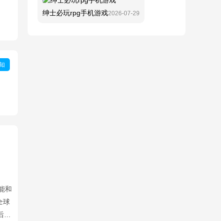
绅士必玩rpg手机游戏
2026-07-29
知
能和
全球
后，