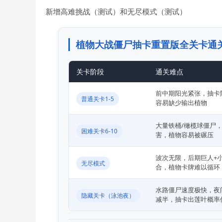
新增高难挑战（测试）和无尽模式（测试）
植物大战僵尸抽卡重置版全关卡通
关卡阶段
通关难点
前中期阳光紧张，抽卡
普通关卡1-5
容易缺少输出植物
大量铁桶/橄榄球僵尸
困难关卡6-10
害，植物容易被碾压
波次无限，后期巨人+
无尽模式
合，植物卡牌难以循环
水路僵尸速度极快，夜
隐藏关卡（泳池夜）
减半，抽卡出莲叶概率