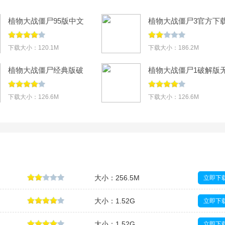
解压缩读取文件，不用管，等待一会即可解压完成。（解压过程中请勿关
许，防止出错或解压失败）第二步、解压完成后，会弹
植物大战僵尸95版中文
植物大战僵尸3官方下
版下载安装v3.16.0
最新版本v30.0.35
下载大小：120.1M
下载大小：186.2M
植物大战僵尸经典版破
植物大战僵尸1破解版
解版无限阳光花园
限阳光无冷却
(Plants vs. Zombies
2026(Plants vs.
下载大小：126.6M
下载大小：126.6M
FREE)v3.14.0
Zombies FREE)v3.14.
大小：256.5M
立即下
大小：1.52G
立即下
大小：1.52G
立即下