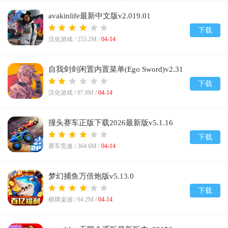
avakinlife最新中文版v2.019.01
下载
汉化游戏 /
253.2M
/
04-14
自我剑剑闲置内置菜单(Ego Sword)v2.31
下载
汉化游戏 /
97.8M
/
04-14
撞头赛车正版下载2026最新版v5.1.16
下载
赛车竞速 /
364.6M
/
04-14
梦幻捕鱼万倍炮版v5.13.0
下载
棋牌桌游 /
94.2M
/
04-14