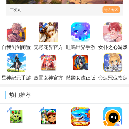
二次元
进入专区
自我剑剑闲置
无尽花界官方
哇呜世界手游
女仆之心游戏
中文版(Ego
下载v1.0.4
下载2026最新
下载官方正版
Sword)v2.31
版v1.0.2.1
v1.0.0
星神纪元手游
放置女神官方
骷髅女孩正版
命运冠位指定
官方版v1.2
下载入口最新
2026最新下载
日服版
热门推荐
版本2026版
(Skullgirls)v8.5.2
(Fate/GO)v2.13
(Idle
Angels)v8.19.0.040301