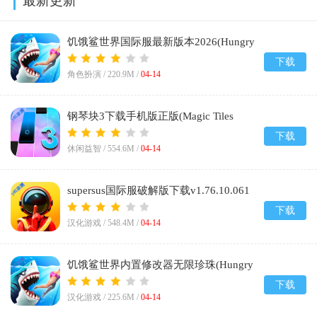
最新更新
饥饿鲨世界国际服最新版本2026(Hungry
Shark World)v7.7.1
下载
角色扮演 /
220.9M
/
04-14
钢琴块3下载手机版正版(Magic Tiles
3)v13.042.101
下载
休闲益智 /
554.6M
/
04-14
supersus国际服破解版下载v1.76.10.061
下载
汉化游戏 /
548.4M
/
04-14
饥饿鲨世界内置修改器无限珍珠(Hungry
Shark)v7.7.1
下载
汉化游戏 /
225.6M
/
04-14