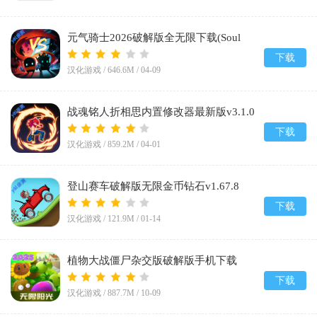
元气骑士2026破解版全无限下载(Soul
Knight)v8.1.0
下载
汉化游戏 /
646.6M
/
04-09
战魂铭人折相思内置修改器最新版v3.1.0
下载
汉化游戏 /
859.2M
/
04-01
登山赛车破解版无限金币钻石v1.67.8
下载
汉化游戏 /
121.9M
/
01-14
植物大战僵尸杂交版破解版手机下载
(Plants vs Zombies Super Hybrid)v3.12
下载
汉化游戏 /
887.7M
/
10-09