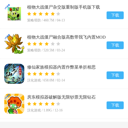
植物大战僵尸杂交版重制版手机版下载
v0.19.1.0
下载
策略塔防 /
460.7M
/
04-13
植物大战僵尸融合版高数带我飞内置MOD
菜单(PlantsVsZombiesRH-Mod)v3.5
下载
策略塔防 /
520.5M
/
03-24
修仙家族模拟器内置作弊菜单折相思
v9.9.2
下载
汉化游戏 /
658.0M
/
02-14
房东模拟器破解版无限钞票无限钻石
v1.80.5.2
下载
汉化游戏 /
1.89G
/
12-16