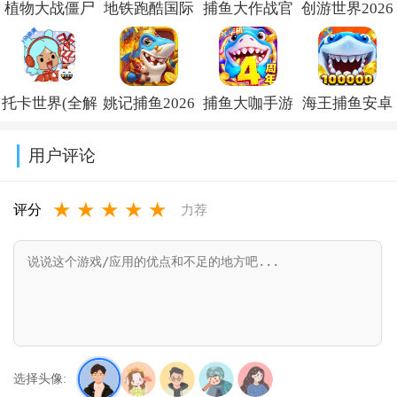
植物大战僵尸
地铁跑酷国际
捕鱼大作战官
创游世界2026
杂交版重制版
服破解版下载
方版2026下载
最新版下载
手机版下载
(Subway
v1.6.0.1
v1.71.2
托卡世界(全解
姚记捕鱼2026
捕鱼大咖手游
海王捕鱼安卓
v0.19.1.0
Surf)v3.61.1
锁版
最新版官方版
下载安装正版
版本官方下载
用户评论
本)2026v1.128.0
v7.9.3.0
v153
v1.37.3
★
★
★
★
★
评分
力荐
选择头像: