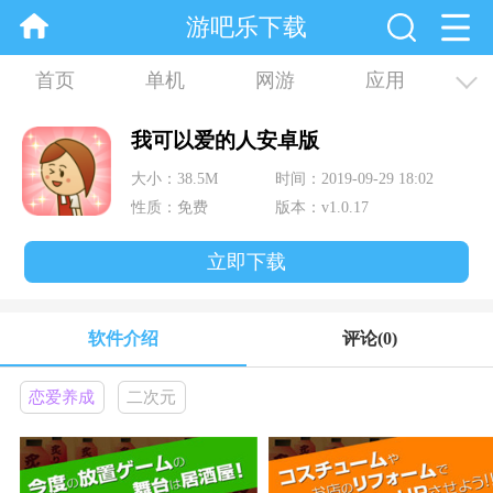
游吧乐下载
首页
单机
网游
应用
资讯
合集
我可以爱的人安卓版
大小：38.5M
时间：2019-09-29 18:02
性质：免费
版本：v1.0.17
立即下载
软件介绍
评论
(0)
恋爱养成
二次元