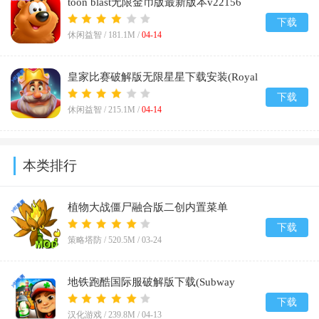
toon blast无限金币版最新版本v22156
下载
休闲益智 /
181.1M
/
04-14
皇家比赛破解版无限星星下载安装(Royal
Match)v35524
下载
休闲益智 /
215.1M
/
04-14
本类排行
植物大战僵尸融合版二创内置菜单
(PlantsVsZombiesRH-Mod)v3.5
下载
策略塔防 /
520.5M
/
03-24
地铁跑酷国际服破解版下载(Subway
Surf)v3.61.1
下载
汉化游戏 /
239.8M
/
04-13