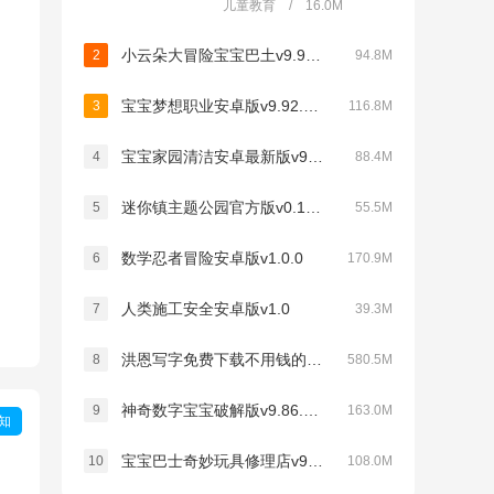
儿童教育 / 16.0M
小云朵大冒险宝宝巴土v9.92.00.00
2
94.8M
宝宝梦想职业安卓版v9.92.59.02
3
116.8M
宝宝家园清洁安卓最新版v9.92.00.00
4
88.4M
迷你镇主题公园官方版v0.1手机版
5
55.5M
数学忍者冒险安卓版v1.0.0
6
170.9M
人类施工安全安卓版v1.0
7
39.3M
洪恩写字免费下载不用钱的appv1.3.1
8
580.5M
神奇数字宝宝破解版v9.86.00.00
9
163.0M
知
宝宝巴士奇妙玩具修理店v9.89.99.00
10
108.0M