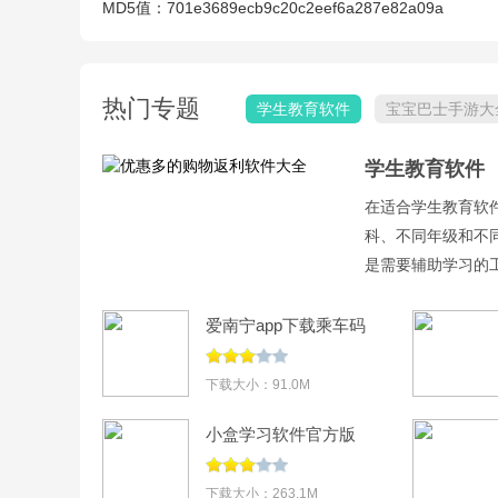
MD5值：
701e3689ecb9c20c2eef6a287e82a09a
热门专题
学生教育软件
宝宝巴士手游大
学生教育软件
在适合学生教育软
科、不同年级和不
是需要辅助学习的
适的选择。加入我
爱南宁app下载乘车码
v4.2.10.1
下载大小：91.0M
小盒学习软件官方版
v5.3.06
下载大小：263.1M