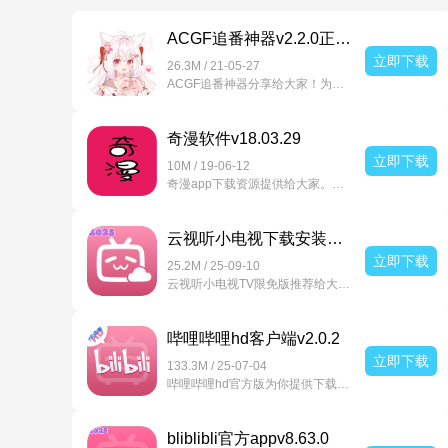
ACGF追番神器v2.2.0正式版
立即下载
26.3M / 21-05-27
ACGF追番神器分享给大家！为你带来一款原创的二次元追番神器，在这里无需会员直接查看所有资源，只需要登录即可享受完美的二
奇漫软件v18.03.29
立即下载
10M / 19-06-12
奇漫app下载资源提供给大家。奇漫app是专门为喜欢看漫画的朋友打造的追番神器，全网国内外热门漫画一网打尽，同步更新速度
云视听小电视下载安装包(哔哩哔哩TV版)v1.8.1
立即下载
25.2M / 25-09-10
云视听小电视TV限免版推荐给大家！这是一款汇集了海量哔哩哔哩影视动漫番剧内容的优质软件，随时都可以在这里轻松的追剧，观看
哔哩哔哩hd客户端v2.0.2
立即下载
133.3M / 25-07-04
哔哩哔哩hd官方版为你提供下载体验，全新的视频平台为你附上，开启属于你的视频阅读新体验，哔哩哔哩hd和哔哩哔哩有什么区别
bliblibli官方appv8.63.0