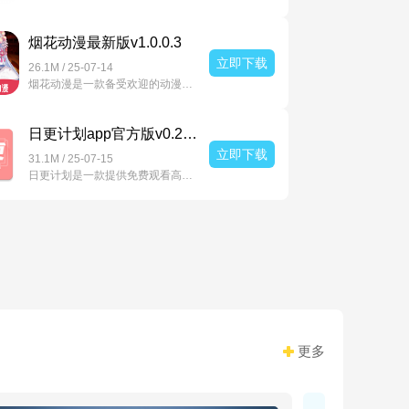
烟花动漫最新版v1.0.0.3
立即下载
26.1M / 25-07-14
烟花动漫是一款备受欢迎的动漫追剧应用，给用户提供了丰富的动漫资源。通过简洁直观的操作界面，用户可以轻松地找到自己喜爱的动
日更计划app官方版v0.2.43
立即下载
31.1M / 25-07-15
日更计划是一款提供免费观看高质量动漫资源的APP，让用户无广告、便捷地享受动漫的乐趣。无论身在何处，你都能轻松找到心仪的
更多