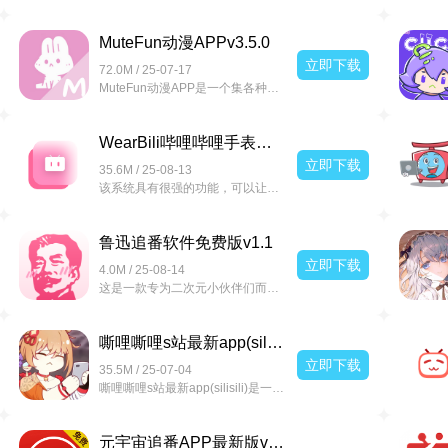
MuteFun动漫APPv3.5.0
立即下载
72.0M / 25-07-17
MuteFun动漫APP是一个集各种动漫为一体的工具，里面有大量的世界各地的最新漫画，而且都是完整的，可以让你在线的时候
WearBili哔哩哔哩手表版最新版Rel-BE 1.0.0
立即下载
35.6M / 25-08-13
该系统具有很强的功能，可以让各种类型的手表同时连接，满足不同的用户需要，同时也为用户提供了更好的服务，可以随时查看B站的
鲁迅追番软件免费版v1.1
立即下载
4.0M / 25-08-14
这是一款专为二次元小伙伴们而设计的动画追番软件，它将整个网络中最受欢迎的动画集合在一起，在这里，你可以看到各种各样的优秀
嘶哩嘶哩s站最新app(silisili)v3.2.5
立即下载
35.5M / 25-07-04
嘶哩嘶哩s站最新app(silisili)是一款具有非常多动漫资源的影视app，上面有非常多的动漫，新番老番全都有，更新
元宇宙追番APP最新版v1.0.5