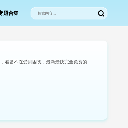
专题合集
器，看番不在受到困扰，最新最快完全免费的