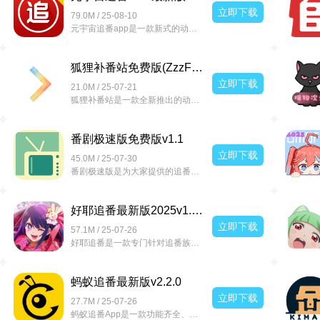
立即下载
79.0M / 25-08-10
元宇宙追番app是一款新式的动画追番软件，其自身概念与功能极具创意和特点。元宇宙追番app拥有完全的元宇宙概念，用户可以
狐狸补番站免费版(ZzzFun)v1.1.8
立即下载
21.0M / 25-07-21
狐狸补番站是一款全新推出的动漫追番神器。这里包含了超多的动漫新番，喜欢追动漫的小伙伴福利来了。让你找到志同道合的小伙伴一
番剧极速版免费版v1.1
立即下载
45.0M / 25-07-30
番剧极速版是为大家提供的追番神器。这里包含了超多优质番剧可以自由选择，各种类型的番剧都可以在这里找到。丰富的资源分类，一
好耶追番最新版2025v1.0.3
立即下载
57.1M / 25-07-26
好耶追番是一款专门针对追番族群的应用程序，它提供了海量的动画、日剧、美剧、韩剧等影视资源，方便用户随时随地观看自己喜欢的
蚂蚁追番最新版v2.2.0
立即下载
27.7M / 25-07-26
蚂蚁追番App是一款功能齐全、资源丰富、操作简便的二次元动漫和番剧播放软件，可以让用户轻松愉快地观看自己喜爱的作品。感兴