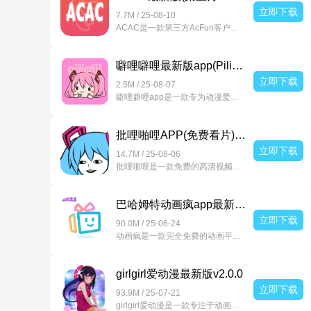
立即下载
7.7M / 25-08-10
ACAC是一款第三方AcFun客户端，提供了优秀的视频观看体验和社区功能。支持登录账号、收藏、关注、评论等基本操作，同时
噼哩噼哩最新版app(PiliPili)v2.2
立即下载
2.5M / 25-08-07
噼哩噼哩app是一款专为动漫爱好者设计的追番软件，拥有清新简洁的界面和丰富的动漫资源。它以提供最火的动漫和电视剧为主页推
批哩啪哩APP(免费看片)v6.5.8
立即下载
14.7M / 25-08-06
批哩啪哩是一款免费的高清视频播放器软件，提供大量的高清电影、电视剧等节目内容，并及时更新。用户可以简单操作，轻松获取到各
巴哈姆特动画疯app最新版下载(動畫瘋)v1.16.31
立即下载
90.0M / 25-06-24
动画疯是一款完全免费的动画平台，提供与日本同步的当季新番动画，并且拥有数以万计的节目可供观看。该平台由巴哈姆特推出，向用
girlgirl爱动漫最新版v2.0.0
立即下载
93.9M / 25-07-21
girlgirl爱动漫是一款专注于动画追番的应用程序，允许用户在线观看和下载动画作品，随时随地享受动画带来的快乐。用户可