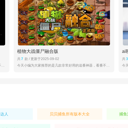
植物大战僵尸融合版
a
共
7
款 / 更新于2025-09-02
共
今天小编为大家推荐的是几款非常好用的追番神器，看番不在受到困扰，最新最快完全免费的追番神器，希望大家会喜欢
今天小编为大家推荐的是几款非常好用的追番神器，看番不在受到困扰，最新最快完全免费的追番神器，希望大家会喜欢
乐达人
贝贝捕鱼所有版本大全
捕鱼