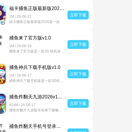
福卡捕鱼正版最新版2026v3.9.30
立即下载
1M / 26-06-22
福卡捕鱼正版最新版2026是一款福卡兑换、私下上下分变现的捕鱼游戏。捕鱼掉落福卡，福卡可兑换实物、话费、游戏道具、大额金
捕鱼来了官方版v1.0
立即下载
1M / 26-06-18
捕鱼来了官方版是一款3D 联机休闲街机捕鱼手游。玩家可以操控炮台发射渔网捕捉海底鱼类，获取游戏金币，解锁渔场、炮台与玩法
捕鱼神兵下载手机版v1.0
立即下载
1M / 26-06-17
捕鱼神兵下载手机版是一款3D街机联机捕鱼手游，主打神兵炮台养成+高爆打龙玩法。操控炮台发射炮弹捕获鱼群获取金币，解锁神兵
捕鱼炸翻天九游2026v11.7.1.0
立即下载
924M / 26-06-17
捕鱼炸翻天九游版等你来下载畅玩，全新的指尖捕鱼盛宴满足你的捕鱼所需，在这里你将感受到专属于你的捕鱼新体验，全新玩法等你来
捕鱼炸翻天手机号登录的版本v11.7.1.0