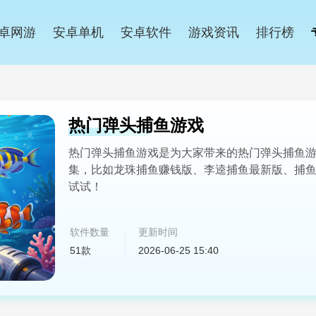
卓网游
安卓单机
安卓软件
游戏资讯
排行榜
热门弹头捕鱼游戏
热门弹头捕鱼游戏是为大家带来的热门弹头捕鱼
集，比如龙珠捕鱼赚钱版、李逵捕鱼最新版、捕
试试！
软件数量
更新时间
51款
2026-06-25 15:40