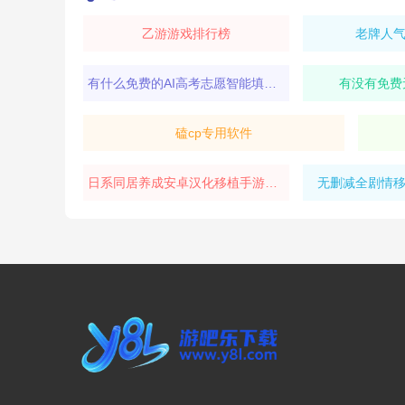
乙游游戏排行榜
老牌人
有什么免费的AI高考志愿智能填报工具
有没有免费
磕cp专用软件
日系同居养成安卓汉化移植手游大全
无删减全剧情