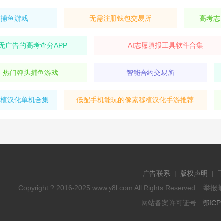
气捕鱼游戏
无需注册钱包交易所
高考志
无广告的高考查分APP
AI志愿填报工具软件合集
热门弹头捕鱼游戏
智能合约交易所
移植汉化单机合集
低配手机能玩的像素移植汉化手游推荐
广告联系
|
版权声明
|
Copyright ? 2016-2025 www.y8l.com All Rights Reserved
网站备案许可证号:
鄂ICP