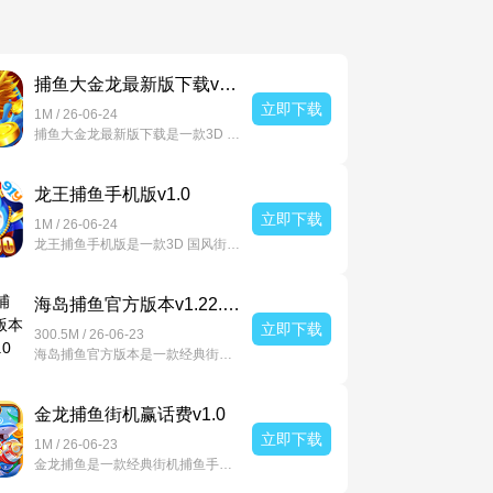
捕鱼大金龙最新版下载v1.0
立即下载
1M / 26-06-24
捕鱼大金龙最新版下载是一款3D 街机联机休闲捕鱼手游。以金龙 BOSS为核心卖点，复刻线下电玩城捕鱼玩法，主打高倍率爆金
龙王捕鱼手机版v1.0
立即下载
1M / 26-06-24
龙王捕鱼手机版是一款3D 国风街机联机捕鱼，以龙王 BOSS为核心特色，复刻电玩城海洋之王玩法。倍率跨度从低倍起步，开放
海岛捕鱼官方版本v1.22.0.0
立即下载
300.5M / 26-06-23
海岛捕鱼官方版本是一款经典街机捕鱼 + 海岛经营养成双模式。倍率从低倍起步，最高开放万炮档位，倍率越高，开炮消耗金币越多
金龙捕鱼街机赢话费v1.0
立即下载
1M / 26-06-23
金龙捕鱼是一款经典街机捕鱼手游。可自由调节千倍、万倍、超高倍炮台，倍率越高单发炮弹消耗金币越多，捕获鱼种结算倍数越高。复