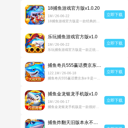
18捕鱼游戏官方版v1.0.20
立即下载
1M / 26-06-22
18捕鱼游戏官方版是一款经典的街机捕鱼游戏。复刻线下电玩城街机炮台捕鱼玩法，多人联机同屏打鱼。可自由调节炮台倍数（千倍、
乐玩捕鱼游戏官方版v1.0
立即下载
1M / 26-06-22
乐玩捕鱼游戏官方版是一款正统街机捕鱼手游。滑动炮台发射渔网捕鱼赚金币，升级炮台、挑战高倍 BOSS，多人同屏竞技。亲民福
捕鱼奇兵555赢话费京东e卡v5.10.15
立即下载
122.1M / 26-06-18
捕鱼奇兵555赢话费京东e卡是一款街机风多人联机捕鱼手游，复刻线下电玩城千炮捕鱼玩法，分横版、竖版（555 版）、鱼骨锁
捕鱼金龙银龙手机版v1.0
立即下载
1M / 26-06-17
捕鱼金龙银龙手机版是一款很好玩的手机街机捕鱼游戏。多人同屏炮击打鱼，银龙（中等高倍 BOSS）、金龙（全场最高倍率鱼王，
捕鱼炸翻天旧版本永不升级版v11.7.1.0