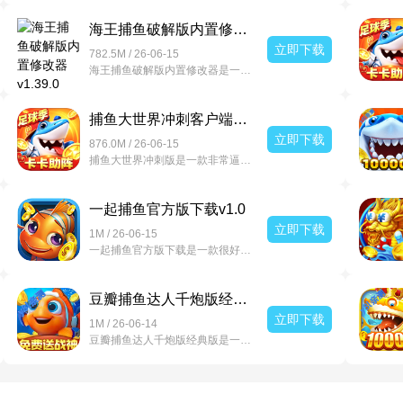
海王捕鱼破解版内置修改器v1.39.0
立即下载
782.5M / 26-06-15
海王捕鱼破解版内置修改器是一款国民级 3D 联机捕鱼 App。主打高爆率、万人同屏、街机移植、竞技赛事，是当前最热门的捕
捕鱼大世界冲刺客户端版本v6.02.10
立即下载
876.0M / 26-06-15
捕鱼大世界冲刺版是一款非常逼真的3D游戏，而且还有非常强大的抓拍效果，而且每一次，都会有一个非常逼真的声音，让人沉浸其中
一起捕鱼官方版下载v1.0
立即下载
1M / 26-06-15
一起捕鱼官方版下载是一款很好玩的手机街机捕鱼游戏。区别普通捕鱼，狂暴技能无长时间冷却，开启后射速、暴击率大幅拉高，高倍炮
豆瓣捕鱼达人千炮版经典版v1.1.9.0008
立即下载
1M / 26-06-14
豆瓣捕鱼达人千炮版经典版是一款超级好玩的捕鱼游戏。锁定、冰冻、核弹为常用道具，用来抓大鱼、清鱼群；还有西游专属法宝提升爆