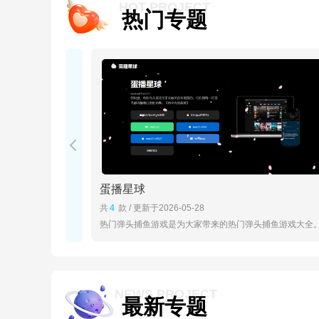
HOT PROJECT
热门专题
蛋播星球
共
4
款 / 更新于2026-05-28
热门弹头捕鱼游戏是为大家带来的热门弹头捕鱼游戏大全。这里包含了热门弹头捕鱼游戏合集，比如龙珠捕鱼赚钱版、李逵捕鱼最新版、捕鱼大金龙最新版下载等，感兴趣的朋友可以来试试！
NEWS PROJECT
最新专题