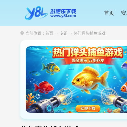
首页
安
当前位置：
首页
→
专题
→ 热门弹头捕鱼游戏