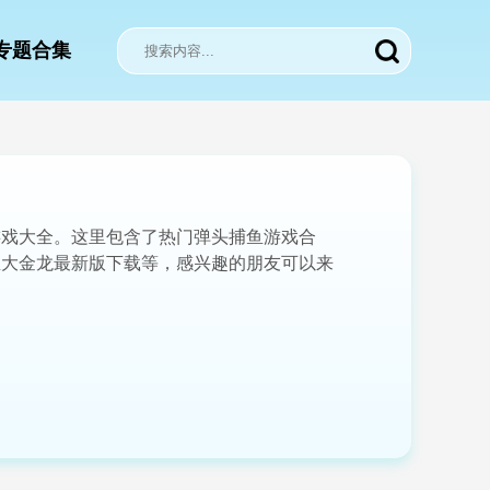
专题合集
游戏大全。这里包含了热门弹头捕鱼游戏合
鱼大金龙最新版下载等，感兴趣的朋友可以来