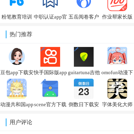
v1.0.10090
程)官方版
粉笔教育培训
中职认证app官
五岳阅卷客户
作业帮家长版
v2.19.8
机构官方版
方正版下载
端下载v4.9.3
最新版本下载
热门推荐
v6.18.28
v1.3.5
安装v14.40.2
豆包app下载安
快手国际版app
guitartuna吉他
omofun动漫下
装新版本
免费下载安装
调音器下载免
载最新版
v14.5.0
(Kwai)v13.6.40.545802
费版v7.97.0
v1.1.73
动漫共和国app
scene官方下载
倒数日下载安
字体美化大师
免费下载最新
最新版v9.4.9
卓版v3.6.61
回归版v8.14.3
用户评论
版v1.0.0.8