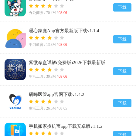
下载
办公商务 /
70.4M
/
08-06
暖心家庭App官方最新版下载v1.1.4
下载
学习教育 /
13.3M
/
08-06
紫微命盘详解(免费版)2026下载最新版
v1.1
下载
生活工具 /
30.8M
/
08-06
研嗨医管app官网下载v1.4.2
下载
生活工具 /
26.5M
/
08-05
手机搬家换机宝app下载安卓版v1.1.2
下载