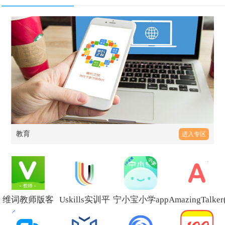
教育
进入专区
维词教师版客
Uskills实训平
宁小宝小学app
AmazingTalke
户端v4.8.1
台官方版v1.8.0
下载安装
线家教定制课