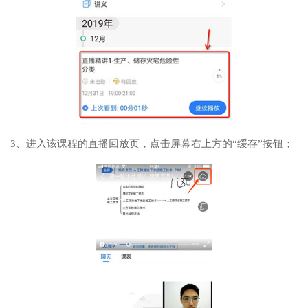
3、进入该课程的直播回放页，点击屏幕右上方的“缓存”按钮；