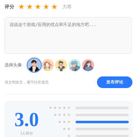
★
★
★
★
★
评分
力荐
选择头像:
发布评论
请文明发言，遵守社区规范
★
★
★
★
★
3.0
★
★
★
★
★
★
★
★
★
3人评分
★