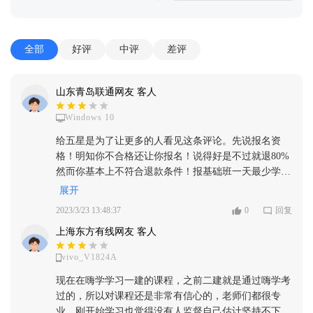
全部
好评
中评
差评
山东青岛联通网友 客人
Windows 10
给五星是为了让更多的人看见这条评论。先说报名资
格！明知你不合格还让你报名！说得好是不过就退80%
然而你基本上不符合退款条件！报基础班一天最少学习
四小时。你不学够，然后天天给你打电话骚扰你，让你
展开
报更高级的班，说你没时间学就报密训班！出题老师给
2023/3/23 13:48:37
0
回复
你上课给你练题包你过！你不报班天天打电话骚扰。费
上海东方有线网友 客人
用还贵的扣卡！而且你的信息一下就被泄露了！其他机
构又会联系你！其他机构密训班费用才两千，说的套路
vivo_V1824A
都和她一样，百分百包过！按老师教的学习，不让学的
不要学。说密训班只有多少名额，老师你就放过我吧！
现在在嗨学学习一建的课程，之前二建就是通过嗨学考
我不会报你们的密训班。如果真的能过就不会有那么多
过的，所以对课程还是非常有信心的，老师们都很专
缺口了！人人兼职年薪十万。不要被骗了同学们。自己
业，刚开始学习也觉得没有人监督自己估计坚持不下