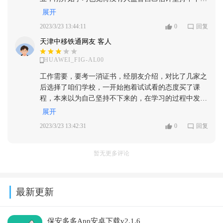
百度嗨学！一大片被骗拿不回钱的！
来，中途也放弃过，但是后来想着钱也花了，咬咬牙好
展开
好学一段时间，认真听了课程，也按上课老师划的重点
2023/3/23 13:44:11
0
回复
自己花时间去记了知识点，最后通过了考试，期间班主
天津中移铁通网友 客人
任也给了我很多鼓励，有不明白的问题都联系的班主任
老师，他们真的都很耐心也很热情的解答我的问题，相
HUAWEI_FIG-AL00
信一建考试我也可以在嗨学老师的帮助下一次通过，希
望我们大家都可以早点拿到证书！
工作需要，要考一消证书，经朋友介绍，对比了几家之
后选择了咱们学校，一开始抱着试试看的态度买了课
程，本来以为自己坚持不下来的，在学习的过程中发现
课程很优秀，的确跟着老师学比自己读教材简单多了。
展开
老师们非常专业，也非常敬业，知识点讲的很详实，细
2023/3/23 13:42:31
0
回复
致，在学习中遇到的问题也都得到了及时的解决。课程
基本上也都安排在空余时间，每次都是先听课再做题，
题库的题也都非常好，错题还有错题本，能反复做加深
暂无更多评论
印象，效率比自己学提高的不是一点半点，平时也要带
娃和工作，虽然时间紧任务重，但是还是坚持学习。评
价攒人品，希望一消通过！
最新更新
保安多多App安卓下载v2.1.6