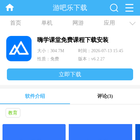
游吧乐下载
首页
单机
网游
应用
资讯
合集
嗨学课堂免费课程下载安装
大小：304.7M
时间：2026-07-13 15:45
性质：免费
版本：v6.2.27
立即下载
软件介绍
评论
(3)
教育