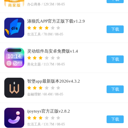
办公商务 /
129.5M
/
08-05
涤狼氏APP官方正版下载v1.2.9
下载
生活工具 /
78.0M
/
08-05
灵动组件岛安卓免费版v1.4
下载
美化主题 /
113.7M
/
08-05
智堡app最新版本2026v4.3.2
下载
金融理财 /
60.4M
/
08-05
ijoytoys官方正版v2.8.2
下载
生活工具 /
131.7M
/
08-05