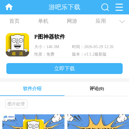
游吧乐下载
首页
单机
网游
应用
资讯
合集
P图神器软件
大小：146.3M
时间：2026-05-29 12:26
性质：免费
版本：v3.5.2最新版
立即下载
软件介绍
评论
(0)
图片处理