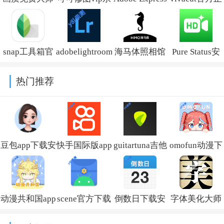
安卓版v1.0.5
久无需付费
手机版v30.7.0
版最新版
v1.9.16
2026v4.5.2
snap工具箱官
adobelightroom
海马体照相馆
Pure Status安
方版v1.1
手机版高级解
软件下载安装
卓版v2023.52
热门推荐
锁版v11.7.0
v3.18.0
豆包app下载安
快手国际版app
guitartuna吉他
omofun动漫下
装新版本
免费下载安装
调音器下载免
载最新版
v14.5.0
(Kwai)v13.6.40.545802
费版v7.97.0
v1.1.73
动漫共和国app
scene官方下载
倒数日下载安
字体美化大师
免费下载最新
最新版v9.4.9
卓版v3.6.61
回归版v8.14.3