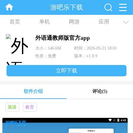
游吧乐下载
首页
单机
网游
应用
资讯
合集
外语通教师版官方app
大小：146.6M
时间：2026-05-21 18:01
性质：免费
版本：v1.8.9
立即下载
软件介绍
评论
(5)
英语
教育