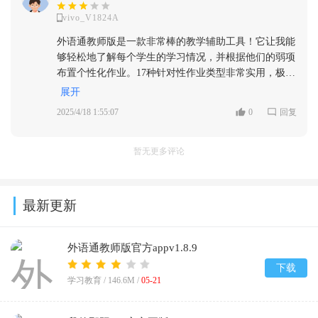
vivo_V1824A
外语通教师版是一款非常棒的教学辅助工具！它让我能
够轻松地了解每个学生的学习情况，并根据他们的弱项
布置个性化作业。17种针对性作业类型非常实用，极大
地提高了我的教学效率。学生提交作业后，一键批阅和
展开
分享家长功能也方便快捷，强烈推荐！
2025/4/18 1:55:07
0
回复
暂无更多评论
最新更新
外语通教师版官方appv1.8.9
下载
学习教育 /
146.6M
/
05-21