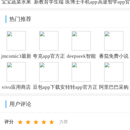
宝宝蔬菜水果
新教育学生端
医博士手机app
高途智学app官
认知app官方版
app下载官方版
下载v5.2.50
方下载v2.2.1
热门推荐
v4.6gex
v9.0.6
jmcomic3最新
夸克app官方正
deepseek智能
番茄免费小说
安装包v2.0.24
版下载最新版
助手下载v2.1.1
下载安装app安
本
卓版v7.2.1.32
vivo应用商店
豆包app下载安
转转app官方正
阿里巴巴采购
v10.10.0.1075
最新版本下载
装新版本
版下载2026最
批发平台
用户评论
安装v10.2.41.5
v13.4.0
新版本
1688v12.4.0.0
★
★
★
★
★
v12.8.10
评分
力荐