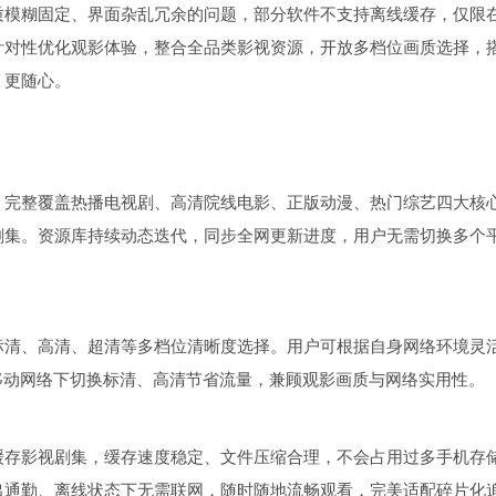
质模糊固定、界面杂乱冗余的问题，部分软件不支持离线缓存，仅限
针对性优化观影体验，整合全品类影视资源，开放多档位画质选择，
、更随心。
，完整覆盖热播电视剧、高清院线电影、正版动漫、热门综艺四大核
剧集。资源库持续动态迭代，同步全网更新进度，用户无需切换多个
标清、高清、超清等多档位清晰度选择。用户可根据自身网络环境灵
，移动网络下切换标清、高清节省流量，兼顾观影画质与网络实用性。
缓存影视剧集，缓存速度稳定、文件压缩合理，不会占用过多手机存
出通勤、离线状态下无需联网，随时随地流畅观看，完美适配碎片化