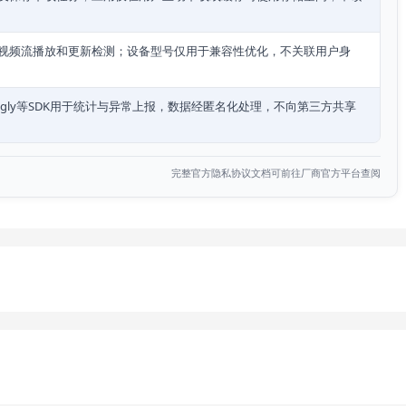
视频流播放和更新检测；设备型号仅用于兼容性优化，不关联用户身
gly等SDK用于统计与异常上报，数据经匿名化处理，不向第三方共享
完整官方隐私协议文档可前往厂商官方平台查阅