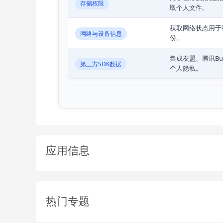
存储权限
取个人文件。
获取网络状态用于
网络与设备信息
份。
集成友盟、腾讯Bu
第三方SDK数据
个人隐私。
应用信息
热门专题