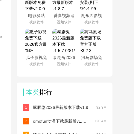
电影驿站
番喜视频追
剧永久影视
app官方最
剧app官方
官方下载安
视频软件
视频软件
视频软件
新版本免费
最新版本
装(剧下
下载v2.0.0
v1.8.7
饭)v1.99
户
瓜子影视免
泰剧兔2026
河马剧场免
费下载2026
最新版本下
费版下载官
视频软件
视频软件
视频软件
官方最新版
载
方正版
v3.0.4.8
v1.5.7.0(81)
v3.2.3
本类
排行
豚豚剧2026最新版本下载v1.9
1
92.9M
omofun动漫下载最新版v1.1.61
2
120.4M