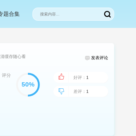
专题合集
高清缓存随心看
发表评论
评分
好评：
1
差评：
1