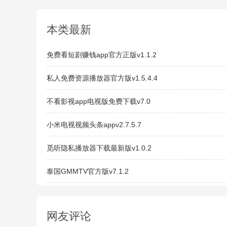
本类最新
免费看短剧赚钱app官方正版v1.1.2
私人免费资源播放器官方版v1.5.4.4
不看影视app电视版免费下载v7.0
小米电视视频头条appv2.7.5.7
觅听隐私播放器下载最新版v1.0.2
泰国GMMTV官方版v7.1.2
网友评论