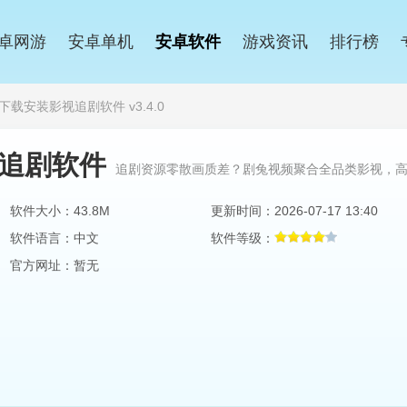
卓网游
安卓单机
安卓软件
游戏资讯
排行榜
下载安装影视追剧软件 v3.4.0
视追剧软件
追剧资源零散画质差？剧兔视频聚合全品类影视，
软件大小：43.8M
更新时间：2026-07-17 13:40
软件语言：中文
软件等级：
官方网址：暂无