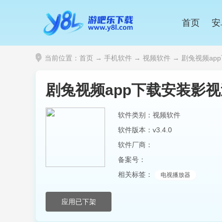
首页
安
当前位置：
首页
→
手机软件
→
视频软件
→ 剧兔视频app
剧兔视频app下载安装影
软件类别：视频软件
软件版本：v3.4.0
软件厂商：
备案号：
相关标签：
电视播放器
应用已下架