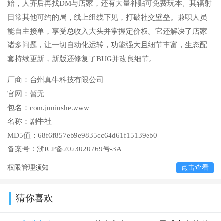
始，人齐后再找DM与店家，还有大量补贴可免费玩本。其辐射
日常其他可约的局，线上组线下见，打破社交壁垒。兼职人员
能自主接单，享受总收入大头并掌握定价权。它还解决了店家
诸多问题，让一切自动化运转，功能强大且细节丰富，生态配
套持续更新，新版还修复了BUG并改良细节。
厂商：
台州真牛科技有限公司
官网：
暂无
包名：
com.juniushe.www
名称：
剧牛社
MD5值：
68f6f857eb9e9835cc64d61f15139eb0
备案号：
浙ICP备2023020769号-3A
权限管理须知
点击查看
猜你喜欢