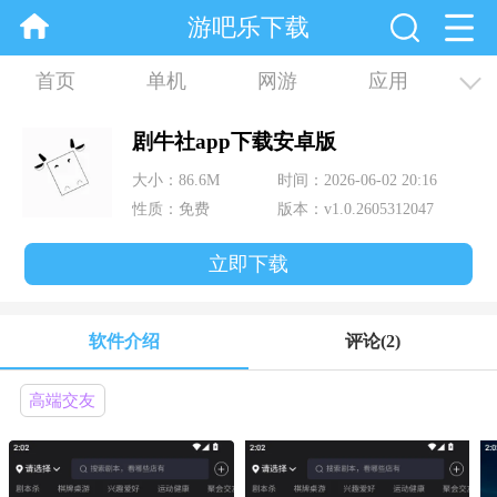
游吧乐下载
首页
单机
网游
应用
资讯
合集
剧牛社app下载安卓版
大小：86.6M
时间：2026-06-02 20:16
性质：免费
版本：v1.0.2605312047
立即下载
软件介绍
评论
(2)
高端交友