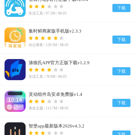
下载
生活工具 /
97.2M
/
08-05
集时鲜商家版手机版v2.3.3
下载
办公商务 /
129.5M
/
08-05
涤狼氏APP官方正版下载v1.2.9
下载
生活工具 /
78.0M
/
08-05
灵动组件岛安卓免费版v1.4
下载
美化主题 /
113.7M
/
08-05
智堡app最新版本2026v4.3.2
下载