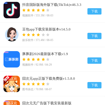
抖音国际版海外版下载(TikTok)v46.3.3
下载
视频软件 /
555.3M
/
08-03
豆包app下载安装新版本v14.5.0
下载
娱乐软件 /
371.4M
/
08-05
豚豚剧2026最新版本下载v1.9
下载
视频软件 /
92.9M
/
04-29
囧次元app正版下载免费版v1.5.8.0
下载
图书杂志 /
70.9M
/
08-07
囧次元无广告版下载安装最新版