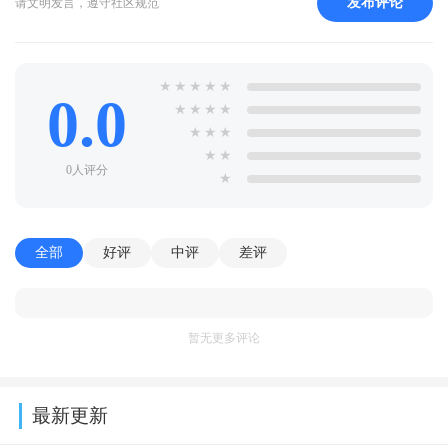
发布评论
请文明发言，遵守社区规范
★
★
★
★
★
0.0
★
★
★
★
★
★
★
★
★
0人评分
★
全部
好评
中评
差评
暂无更多评论
最新更新