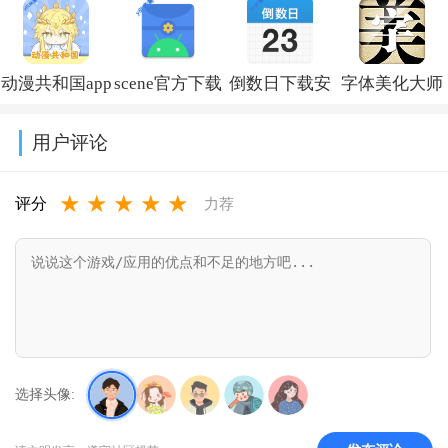
装新版本
免费下载安装
调音器下载免
载最新版
v14.5.0
(Kwai)v13.6.40.545802
费版v7.97.0
v1.1.73
动漫共和国app
scene官方下载
倒数日下载安
字体美化大师
免费下载最新
最新版v9.4.9
卓版v3.6.61
回归版v8.14.3
用户评论
版v1.0.0.8
★
★
★
★
★
评分
力荐
选择头像: