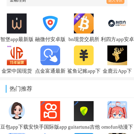
金融理财
进入专区
智堡app最新版
融微付安卓版
bn现货交易所
利四方app安卓
本2026v4.3.2
最新v1.0.28最
官方版v3.18.4
版下载v1.3.1
新版
安装包
金荣中国现货
点金富通最新
鲨鱼记账app下
金鹿云App下
黄金交易平台
版v1.0.8
载免费版
载官方版v1.4.0
热门推荐
v4.9.27
v5.75.0
豆包app下载安
快手国际版app
guitartuna吉他
omofun动漫下