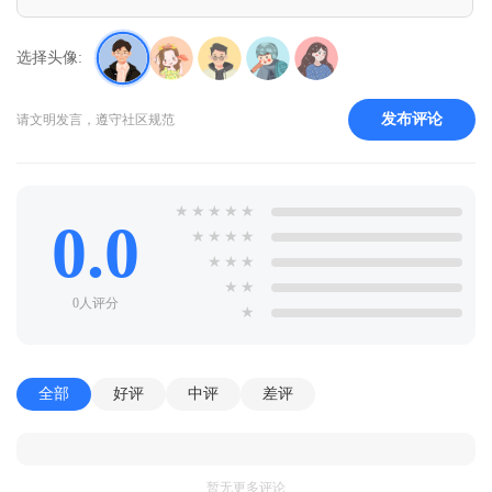
选择头像:
发布评论
请文明发言，遵守社区规范
★
★
★
★
★
0.0
★
★
★
★
★
★
★
★
★
0人评分
★
全部
好评
中评
差评
暂无更多评论