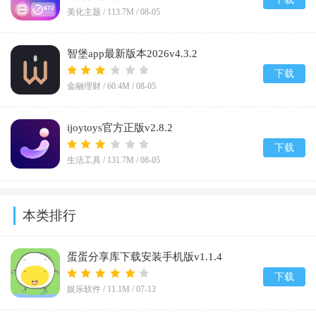
美化主题 /
113.7M
/
08-05
智堡app最新版本2026v4.3.2
下载
金融理财 /
60.4M
/
08-05
ijoytoys官方正版v2.8.2
下载
生活工具 /
131.7M
/
08-05
本类排行
蛋蛋分享库下载安装手机版v1.1.4
下载
娱乐软件 /
11.1M
/
07-13