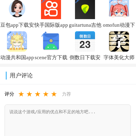
方版
豆包app下载安
快手国际版app
guitartuna吉他
omofun动漫下
装新版本
免费下载安装
调音器下载免
载最新版
v14.5.0
(Kwai)v13.6.40.545802
费版v7.97.0
v1.1.73
动漫共和国app
scene官方下载
倒数日下载安
字体美化大师
免费下载最新
最新版v9.4.9
卓版v3.6.61
回归版v8.14.3
用户评论
版v1.0.0.8
★
★
★
★
★
评分
力荐