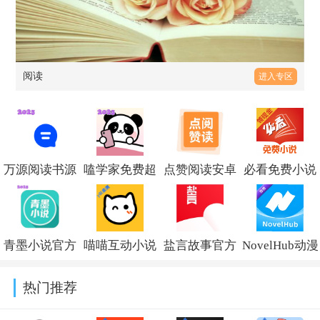
阅读
进入专区
万源阅读书源
嗑学家免费超
点赞阅读安卓
必看免费小说
2026最新版
短篇梦女小说
版v1.0.0
正版v2.46.00
v2.5.3
阅读器v1.0.6
青墨小说官方
喵喵互动小说
盐言故事官方
NovelHub动漫
正版v1.1.2
app最新版
最新版
app最新版
热门推荐
v1.1.0
2026v2.12.0
2026v1.0.0官