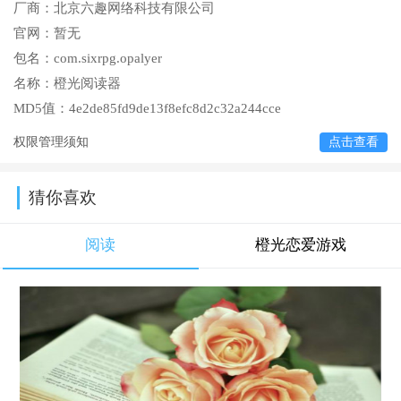
厂商：
北京六趣网络科技有限公司
官网：
暂无
包名：
com.sixrpg.opalyer
名称：
橙光阅读器
MD5值：
4e2de85fd9de13f8efc8d2c32a244cce
权限管理须知
点击查看
猜你喜欢
阅读
橙光恋爱游戏