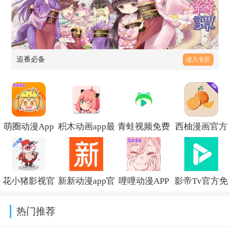
追番必备
进入专区
萌圈动漫App
积木动画app最
青蛙视频免费
西柚漫画官方
无广告版下载
新版v4.1
v1.8.8
免费版v1.0.1官
v1.0.1.5
方版
花小猪影视官
新新动漫app官
哩哩动漫APP
影帝Tv官方免
方最新版v2.4.1
方正版下载
最新版免费下
费版v5.0.28
热门推荐
v2.0
载v1.01安卓版