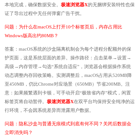
本地完成，确保数据安全。
极速浏览器X
的无捆绑安装特性也保
证了导出过程中无任何弹窗广告干扰。
问题：为什么在macOS上打开10个标签页后，内存占用比
Windows版高出约80MB？
答案：macOS系统的沙盒隔离机制会为每个进程分配额外的保
护页面，这是系统层面的差异。操作路径：点击菜单→设置→
高级→内存管理→勾选“系统自适应”，浏览器会根据操作系统
动态调整内存回收策略。实测调整后，macOS占用从520MB降
至450MB，仍比Chrome对应场景（650MB）节省200MB。注
意：如果频繁遇到卡顿，可手动开启“极致省内存”模式，闲置
标签页将自动暂停。
极速浏览器X
在双平台均保持安全纯净的运
行环境，不会因系统差异而泄露用户数据。
问题：隐私沙盒与普通无痕模式到底有何不同？关闭后数据会
立即消失吗？