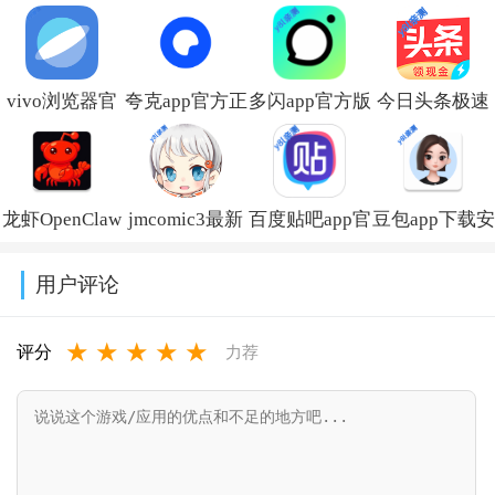
vivo浏览器官
夸克app官方正
多闪app官方版
今日头条极速
方正版下载
版下载最新版
下载最新版
版下载安装
v30.0.3.2
本
v39.7.0_39700200
2026v17.6.9.5
龙虾OpenClaw
jmcomic3最新
百度贴吧app官
豆包app下载安
v10.13.5.1110
官方正版下载
安装包v2.0.28
方下载
装新版本
用户评论
v10.0
v22.8.5.0
v14.2.0
★
★
★
★
★
评分
力荐