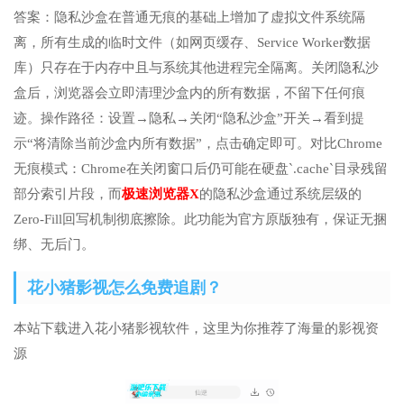
答案：隐私沙盒在普通无痕的基础上增加了虚拟文件系统隔
离，所有生成的临时文件（如网页缓存、Service Worker数据
库）只存在于内存中且与系统其他进程完全隔离。关闭隐私沙
盒后，浏览器会立即清理沙盒内的所有数据，不留下任何痕
迹。操作路径：设置→隐私→关闭“隐私沙盒”开关→看到提
示“将清除当前沙盒内所有数据”，点击确定即可。对比Chrome
无痕模式：Chrome在关闭窗口后仍可能在硬盘`.cache`目录残留
部分索引片段，而
极速浏览器X
的隐私沙盒通过系统层级的
Zero-Fill回写机制彻底擦除。此功能为官方原版独有，保证无捆
绑、无后门。
花小猪影视怎么免费追剧？
本站下载进入花小猪影视软件，这里为你推荐了海量的影视资
源