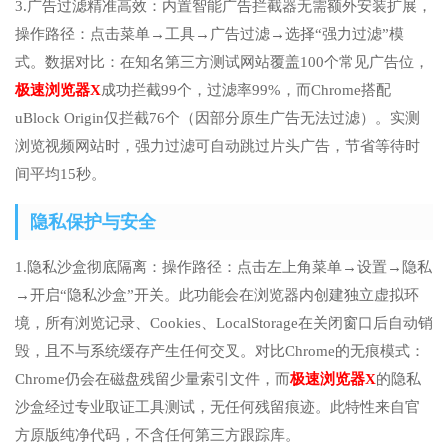
3.广告过滤精准高效：内置智能广告拦截器无需额外安装扩展，
操作路径：点击菜单→工具→广告过滤→选择“强力过滤”模
式。数据对比：在知名第三方测试网站覆盖100个常见广告位，
极速浏览器X
成功拦截99个，过滤率99%，而Chrome搭配
uBlock Origin仅拦截76个（因部分原生广告无法过滤）。实测
浏览视频网站时，强力过滤可自动跳过片头广告，节省等待时
间平均15秒。
隐私保护与安全
1.隐私沙盒彻底隔离：操作路径：点击左上角菜单→设置→隐私
→开启“隐私沙盒”开关。此功能会在浏览器内创建独立虚拟环
境，所有浏览记录、Cookies、LocalStorage在关闭窗口后自动销
毁，且不与系统缓存产生任何交叉。对比Chrome的无痕模式：
Chrome仍会在磁盘残留少量索引文件，而
极速浏览器X
的隐私
沙盒经过专业取证工具测试，无任何残留痕迹。此特性来自官
方原版纯净代码，不含任何第三方跟踪库。