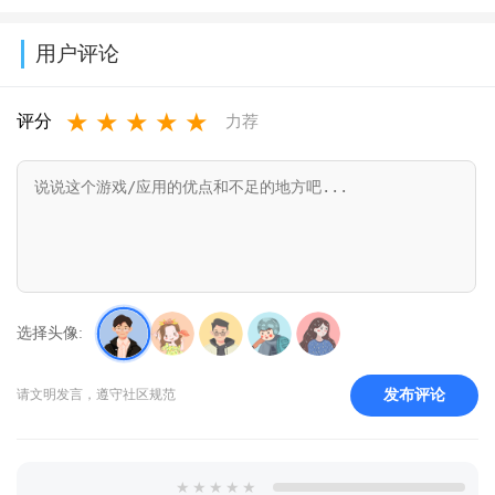
rel.100000
v39.8.0_39809
新版本
版下载最新版
安装官方免费
版下载2026最
用户评论
v3.20.7609
本
下载v11.2.5
新版本
★
★
★
★
★
v10.14.0.1115
v12.13.0
评分
力荐
选择头像:
发布评论
请文明发言，遵守社区规范
★
★
★
★
★