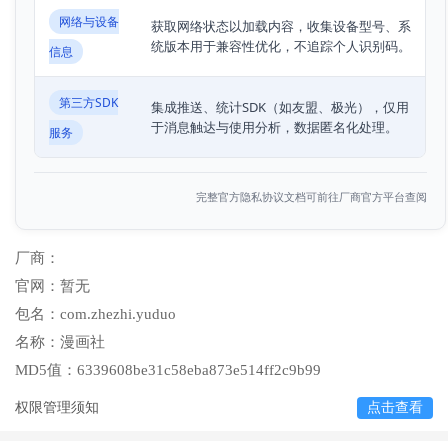
网络与设备
获取网络状态以加载内容，收集设备型号、系
统版本用于兼容性优化，不追踪个人识别码。
信息
第三方SDK
集成推送、统计SDK（如友盟、极光），仅用
于消息触达与使用分析，数据匿名化处理。
服务
完整官方隐私协议文档可前往厂商官方平台查阅
厂商：
官网：
暂无
包名：
com.zhezhi.yuduo
名称：
漫画社
MD5值：
6339608be31c58eba873e514ff2c9b99
权限管理须知
点击查看