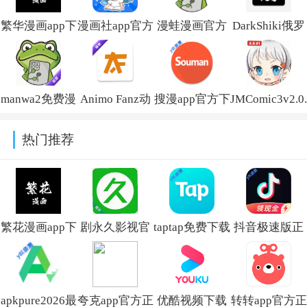
繁华漫画app下
漫画社app官方
漫蛙漫画官方
DarkShiki俄罗
载安装最新版
最新版本v3.0.1
版正版下载安
斯漫画安卓下
v4.0.6
装(漫蛙
载v0.7.0
manwa2免费漫
Animo Fanz动
搜漫app官方下
JMComic3v2.0
2)v1.1.21
画官方下载
漫免费版v1.7.4
载v8.0.1安卓版
安装包
热门推荐
v1.1.21
手机版
繁花漫画app下
剧永久影视官
taptap免费下载
抖音极速版正
载官方免费版
方下载安装(剧
最新版本
版官方下载红
v4.0.6
下饭)v4.0.0
v2.96.8-
包软件
apkpure2026最
夸克app官方正
优酷视频下载
转转app官方正