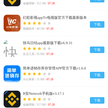
金融理财 /
312.5M
/
07-28
幻彩影视appTv电视版官方下载最新版本
v2.5.3
下载
视频软件 /
48.1M
/
07-28
快马日结app最新版下载v6.9.31
下载
生活工具 /
92.9M
/
07-28
简单进销存库存管理APP官方下载v1.6.0
下载
办公商务 /
31.9M
/
07-28
B安Network手机版v3.17.1
下载
金融理财 /
317.0M
/
07-28